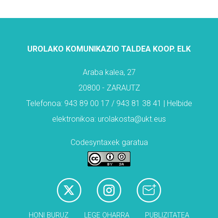
UROLAKO KOMUNIKAZIO TALDEA KOOP. ELK
Araba kalea, 27
20800 - ZARAUTZ
Telefonoa: 943 89 00 17 / 943 81 38 41 | Helbide
elektronikoa: urolakosta@ukt.eus
Codesyntaxek garatua
HONI BURUZ
LEGE OHARRA
PUBLIZITATEA