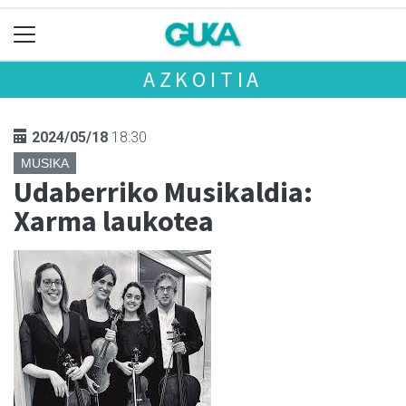
AZKOITIA
2024/05/18
18:30
MUSIKA
Udaberriko Musikaldia:
Xarma laukotea