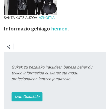
SANTA KUTZ AUZOA,
AZKOITIA
Informazio gehiago
hemen
.
Gukak zu bezalako irakurleen babesa behar du
tokiko informazioa euskaraz eta modu
profesionalean lantzen jarraitzeko.
Izan Gukakide