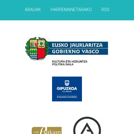
ARAUAK
HARREMANETARAKO
RSS
Babesleak