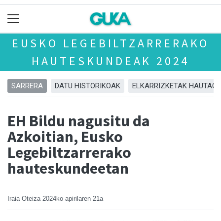
EUSKO LEGEBILTZARRERAKO
HAUTESKUNDEAK 2024
SARRERA
DATU HISTORIKOAK
ELKARRIZKETAK HAUTAGA
EH Bildu nagusitu da
Azkoitian, Eusko
Legebiltzarrerako
hauteskundeetan
Iraia Oteiza
2024ko apirilaren 21a