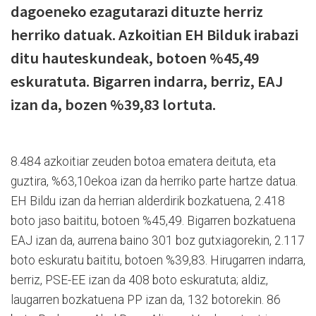
dagoeneko ezagutarazi dituzte herriz
herriko datuak. Azkoitian EH Bilduk irabazi
ditu hauteskundeak, botoen %45,49
eskuratuta. Bigarren indarra, berriz, EAJ
izan da, bozen %39,83 lortuta.
8.484 azkoitiar zeuden botoa ematera deituta, eta
guztira, %63,10ekoa izan da herriko parte hartze datua.
EH Bildu izan da herrian alderdirik bozkatuena, 2.418
boto jaso baititu, botoen %45,49. Bigarren bozkatuena
EAJ izan da, aurrena baino 301 boz gutxiagorekin, 2.117
boto eskuratu baititu, botoen %39,83. Hirugarren indarra,
berriz, PSE-EE izan da 408 boto eskuratuta; aldiz,
laugarren bozkatuena PP izan da, 132 botorekin. 86