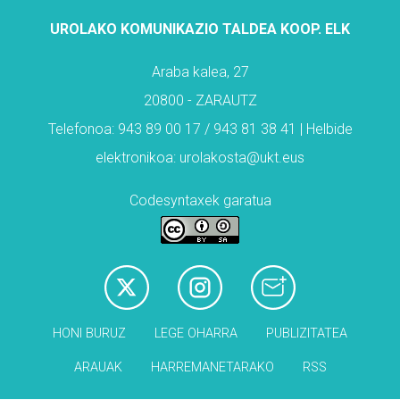
UROLAKO KOMUNIKAZIO TALDEA KOOP. ELK
Araba kalea, 27
20800 - ZARAUTZ
Telefonoa: 943 89 00 17 / 943 81 38 41 | Helbide
elektronikoa: urolakosta@ukt.eus
Codesyntaxek garatua
HONI BURUZ
LEGE OHARRA
PUBLIZITATEA
ARAUAK
HARREMANETARAKO
RSS