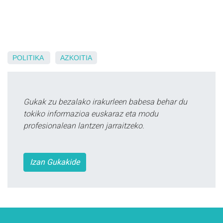
POLITIKA
AZKOITIA
Gukak zu bezalako irakurleen babesa behar du
tokiko informazioa euskaraz eta modu
profesionalean lantzen jarraitzeko.
Izan Gukakide