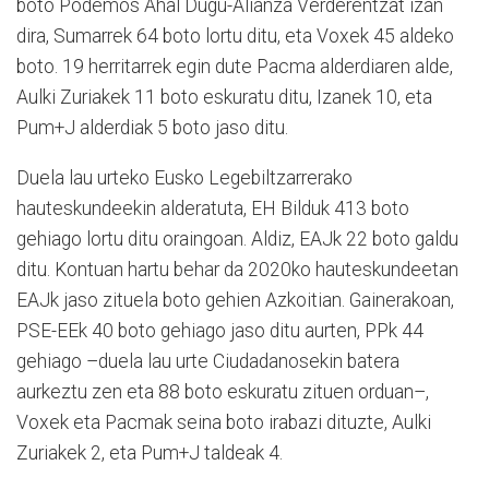
boto Podemos Ahal Dugu-Alianza Verderentzat izan
dira, Sumarrek 64 boto lortu ditu, eta Voxek 45 aldeko
boto. 19 herritarrek egin dute Pacma alderdiaren alde,
Aulki Zuriakek 11 boto eskuratu ditu, Izanek 10, eta
Pum+J alderdiak 5 boto jaso ditu.
Duela lau urteko Eusko Legebiltzarrerako
hauteskundeekin alderatuta, EH Bilduk 413 boto
gehiago lortu ditu oraingoan. Aldiz, EAJk 22 boto galdu
ditu. Kontuan hartu behar da 2020ko hauteskundeetan
EAJk jaso zituela boto gehien Azkoitian. Gainerakoan,
PSE-EEk 40 boto gehiago jaso ditu aurten, PPk 44
gehiago –duela lau urte Ciudadanosekin batera
aurkeztu zen eta 88 boto eskuratu zituen orduan–,
Voxek eta Pacmak seina boto irabazi dituzte, Aulki
Zuriakek 2, eta Pum+J taldeak 4.