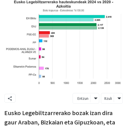
Entzun
Itzuli
Eusko Legebiltzarrerako bozak izan dira
gaur Araban, Bizkaian eta Gipuzkoan, eta