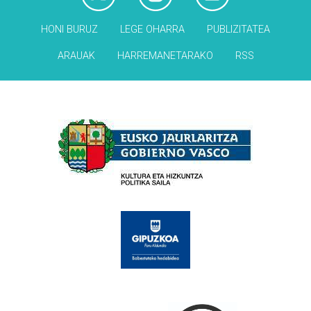
HONI BURUZ
LEGE OHARRA
PUBLIZITATEA
ARAUAK
HARREMANETARAKO
RSS
Babesleak