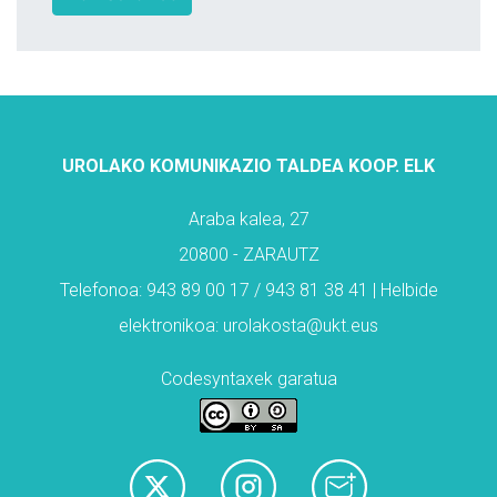
UROLAKO KOMUNIKAZIO TALDEA KOOP. ELK
Araba kalea, 27
20800 - ZARAUTZ
Telefonoa: 943 89 00 17 / 943 81 38 41 | Helbide
elektronikoa: urolakosta@ukt.eus
Codesyntaxek garatua