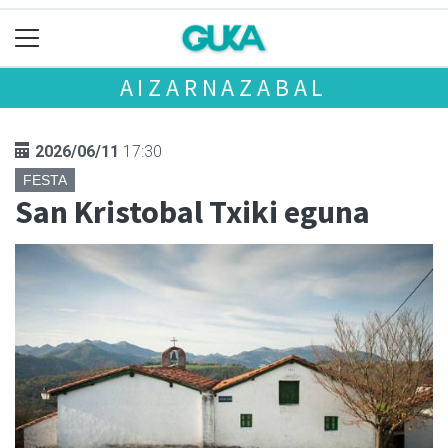
AIZARNAZABAL
2026/06/11
17:30
FESTA
San Kristobal Txiki eguna