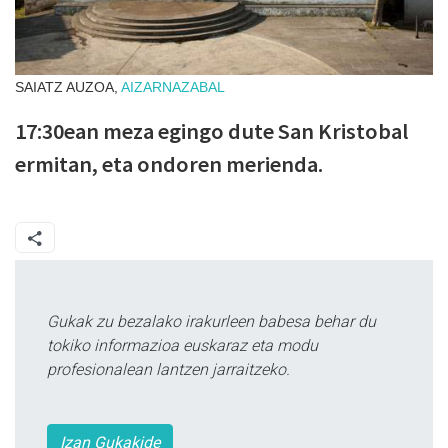
SAIATZ AUZOA,
AIZARNAZABAL
17:30ean meza egingo dute San Kristobal
ermitan, eta ondoren merienda.
Gukak zu bezalako irakurleen babesa behar du
tokiko informazioa euskaraz eta modu
profesionalean lantzen jarraitzeko.
Izan Gukakide