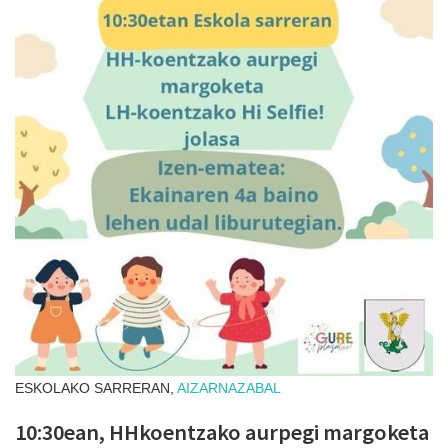
ESKOLAKO SARRERAN,
AIZARNAZABAL
10:30ean, HHkoentzako aurpegi margoketa