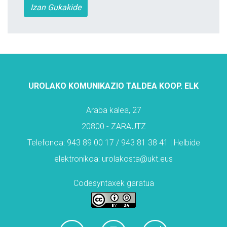
Izan Gukakide
UROLAKO KOMUNIKAZIO TALDEA KOOP. ELK
Araba kalea, 27
20800 - ZARAUTZ
Telefonoa: 943 89 00 17 / 943 81 38 41 | Helbide
elektronikoa: urolakosta@ukt.eus
Codesyntaxek garatua