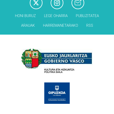
HONI BURUZ
LEGE OHARRA
PUBLIZITATEA
ARAUAK
HARREMANETARAKO
RSS
Babesleak