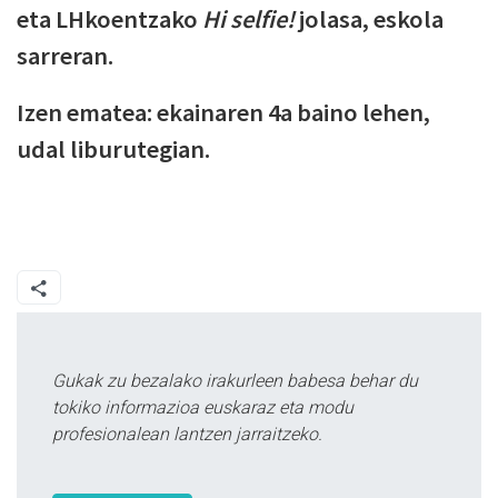
eta LHkoentzako
Hi selfie!
jolasa, eskola
sarreran.
Izen ematea: ekainaren 4a baino lehen,
udal liburutegian.
Gukak zu bezalako irakurleen babesa behar du
tokiko informazioa euskaraz eta modu
profesionalean lantzen jarraitzeko.