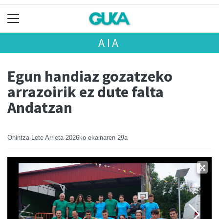
AIA
Egun handiaz gozatzeko
arrazoirik ez dute falta
Andatzan
Onintza Lete Arrieta
2026ko ekainaren 29a