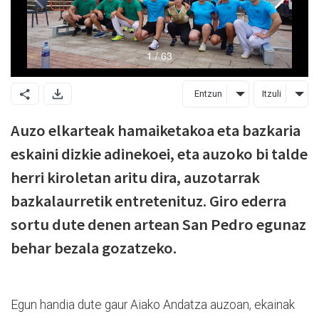
Entzun
Itzuli
Auzo elkarteak hamaiketakoa eta bazkaria
eskaini dizkie adinekoei, eta auzoko bi talde
herri kiroletan aritu dira, auzotarrak
bazkalaurretik entretenituz. Giro ederra
sortu dute denen artean San Pedro egunaz
behar bezala gozatzeko.
Egun handia dute gaur Aiako Andatza auzoan, ekainak