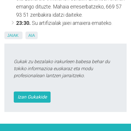
emango dituzte. Mahaia erreserbatzeko, 669 57
93 51 zenbakira idatzi daiteke.
23:30.
Su artifizialak jaiei amaiera emateko.
JAIAK
AIA
Gukak zu bezalako irakurleen babesa behar du
tokiko informazioa euskaraz eta modu
profesionalean lantzen jarraitzeko.
Izan Gukakide