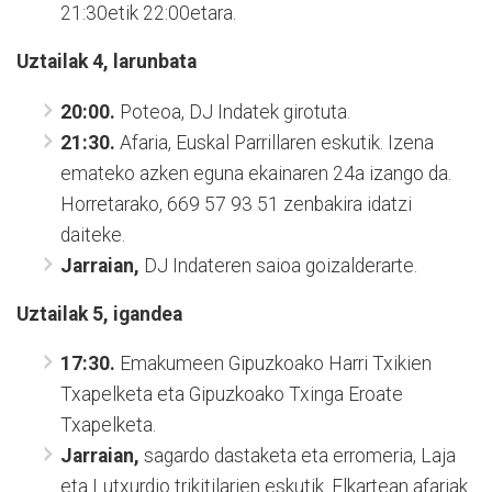
21:30etik 22:00etara.
Uztailak 4, larunbata
20:00.
Poteoa, DJ Indatek girotuta.
21:30.
Afaria, Euskal Parrillaren eskutik. Izena
emateko azken eguna ekainaren 24a izango da.
Horretarako, 669 57 93 51 zenbakira idatzi
daiteke.
Jarraian,
DJ Indateren saioa goizalderarte.
Uztailak 5, igandea
17:30.
Emakumeen Gipuzkoako Harri Txikien
Txapelketa eta Gipuzkoako Txinga Eroate
Txapelketa.
Jarraian,
sagardo dastaketa eta erromeria, Laja
eta Lutxurdio trikitilarien eskutik. Elkartean afariak