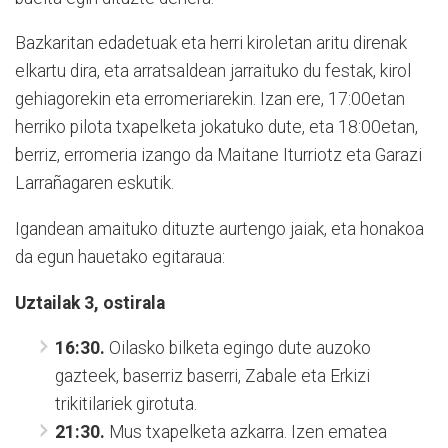
Bazkaritan edadetuak eta herri kiroletan aritu direnak
elkartu dira, eta arratsaldean jarraituko du festak, kirol
gehiagorekin eta erromeriarekin. Izan ere, 17:00etan
herriko pilota txapelketa jokatuko dute, eta 18:00etan,
berriz, erromeria izango da Maitane Iturriotz eta Garazi
Larrañagaren eskutik.
Igandean amaituko dituzte aurtengo jaiak, eta honakoa
da egun hauetako egitaraua:
Uztailak 3, ostirala
16:30.
Oilasko bilketa egingo dute auzoko
gazteek, baserriz baserri, Zabale eta Erkizi
trikitilariek girotuta.
21:30.
Mus txapelketa azkarra. Izen ematea