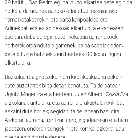
29 baititu, San Pedro eguna. Auzo elkartea bete egin da
horko arduradunek auzoko edadetuei eskainitako
hamaiketakoarekin, eta baita kanpoaldea ere.
Adinekoak eta ez adinekoak elkartu dira elkartearen
bueltan; debalde egin dute mokadua aurrenekoek,
norberak ordainduta bigarrenek, baina sabelak ederki
bete dituzte batzuek zein besteek. 80 lagun inguru
elkartu dira.
Bazkalaurrea girotzeko, herri kirol ikuskizuna eskaini
dute auzotarrek bi taldetan banatuta. Talde batean
Ugaitz Mugertza eta bestean Julen Alberdi
Txikia IV.
a
aizkolariak aritu dira, eta aurrena erakustaldi txiki bat
eskaini dute horiek; segidan, talde lanean hasi dira.
Aizkoran aurrena, trontzan gero, ingudearekin eta harri
jasotzen, ondoren txingekin, eta korrika, azkena. Lau
buelta egin dituzte denera.