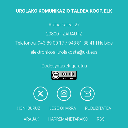
UROLAKO KOMUNIKAZIO TALDEA KOOP. ELK
Araba kalea, 27
20800 - ZARAUTZ
Telefonoa: 943 89 00 17 / 943 81 38 41 | Helbide
elektronikoa: urolakosta@ukt.eus
Codesyntaxek garatua
HONI BURUZ
LEGE OHARRA
PUBLIZITATEA
ARAUAK
HARREMANETARAKO
RSS