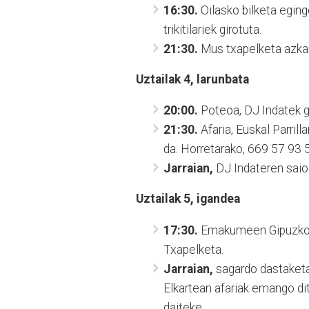
16:30.
Oilasko bilketa eging
trikitilariek girotuta.
21:30.
Mus txapelketa azkar
Uztailak 4, larunbata
20:00.
Poteoa, DJ Indatek gi
21:30.
Afaria, Euskal Parril
da. Horretarako, 669 57 93 5
Jarraian,
DJ Indateren saioa
Uztailak 5, igandea
17:30.
Emakumeen Gipuzkoak
Txapelketa.
Jarraian,
sagardo dastaketa e
Elkartean afariak emango di
daiteke.