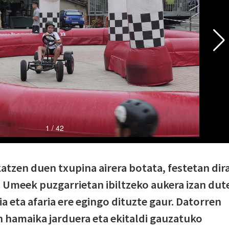
atzen duen txupina airera botata, festetan dir
 Umeek puzgarrietan ibiltzeko aukera izan dut
a eta afaria ere egingo dituzte gaur. Datorren
n hamaika jarduera eta ekitaldi gauzatuko