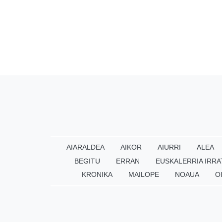
AIARALDEA
AIKOR
AIURRI
ALEA
BEGITU
ERRAN
EUSKALERRIA IRRA
KRONIKA
MAILOPE
NOAUA
O