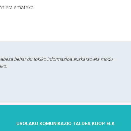
 amaiera emateko.
babesa behar du tokiko informazioa euskaraz eta modu
eko.
UROLAKO KOMUNIKAZIO TALDEA KOOP. ELK