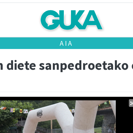
AIA
n diete sanpedroetako