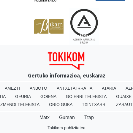
Gertuko informazioa, euskaraz
AMEZTI
ANBOTO
ANTXETA IRRATIA
ATARIA
AZP
TIA
GEURIA
GOIENA
GOIERRI TELEBISTA
GUAIXE
IZMENDI TELEBISTA
ORIO GUKA
TXINTXARRI
ZARAUT
Matx
Gurean
Ttap
Tokikom publizitatea