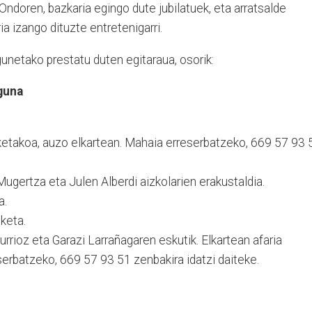
Ondoren, bazkaria egingo dute jubilatuek, eta arratsalde
ria izango dituzte entretenigarri.
netako prestatu duten egitaraua, osorik:
guna
etakoa, auzo elkartean. Mahaia erreserbatzeko, 669 57 93 
Mugertza eta Julen Alberdi aizkolarien erakustaldia.
a.
keta.
urrioz eta Garazi Larrañagaren eskutik. Elkartean afaria
serbatzeko, 669 57 93 51 zenbakira idatzi daiteke.