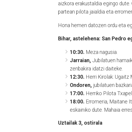
aizkora erakustaldia egingo dute. 
partean pilota jaialdia eta errome
Hona hemen datozen ordu eta egu
Bihar, astelehena: San Pedro e
10:30.
Meza nagusia.
Jarraian,
Jubilatuen hamaik
zenbakira idatzi daiteke.
12:30.
Herri Kirolak: Ugaitz 
Ondoren,
jubilatuen bazkari
17:00.
Herriko Pilota Txapel
18:00.
Erromeria, Maitane It
eskainiko dute. Mahaia erre
Uztailak 3, ostirala