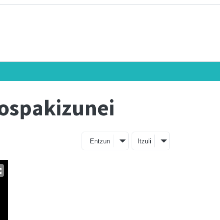
 ospakizunei
Entzun
Itzuli