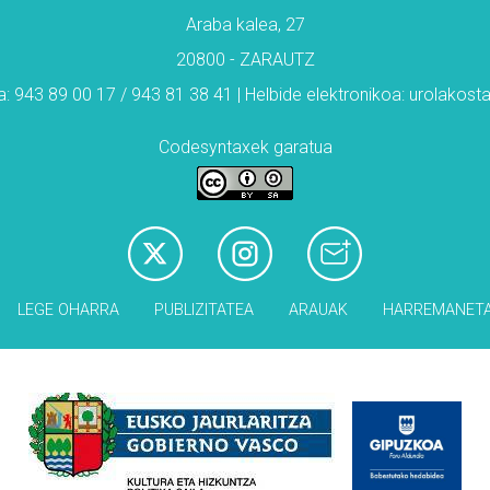
Araba kalea, 27
20800 - ZARAUTZ
: 943 89 00 17 / 943 81 38 41 | Helbide elektronikoa: urolakos
Codesyntaxek garatua
LEGE OHARRA
PUBLIZITATEA
ARAUAK
HARREMANET
Babesleak