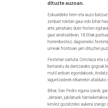
dituzte auzoan.
Eskualdeko herri eta auzo batzu
zenbait tokitan gaur edo bihar ha
arte jarraituko dute festen egita
gaur arratsaldean, 18:00ak puntua
horrenbestez, dagoeneko festetan d
umeak frontoian jarri dituzten puz
Festetan sartuta, Ostolaza eta Lar
bertaratu da dantzarako gogoak bu
mutil ardoan egondakoek, Andatza
laguntzaileek elkarrekin afalduko
Bihar, San Pedro eguna izanik, ga
Jarraian, jubilatuek hamaiketakoa
kirolez gozatzeko aukera izango 