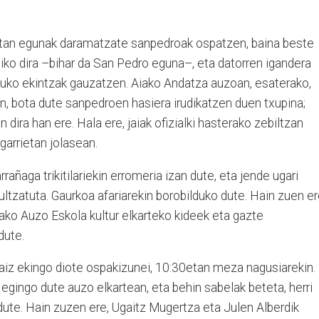
etan egunak daramatzate sanpedroak ospatzen, baina beste
siko dira –bihar da San Pedro eguna–, eta datorren igandera
rauko ekintzak gauzatzen. Aiako Andatza auzoan, esaterako,
n, bota dute sanpedroen hasiera irudikatzen duen txupina;
ira han ere. Hala ere, jaiak ofizialki hasterako zebiltzan
garrietan jolasean.
rañaga trikitilariekin erromeria izan dute, eta jende ugari
ltzatuta. Gaurkoa afariarekin borobilduko dute. Hain zuen er
ko Auzo Eskola kultur elkarteko kideek eta gazte
 dute.
raiz ekingo diote ospakizunei, 10:30etan meza nagusiarekin.
 egingo dute auzo elkartean, eta behin sabelak beteta, herri
dute. Hain zuzen ere, Ugaitz Mugertza eta Julen Alberdik