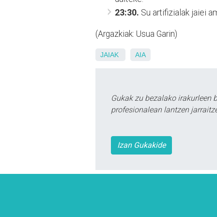
23:30.
Su artifizialak jaiei
(Argazkiak: Usua Garin)
JAIAK
AIA
Gukak zu bezalako irakurleen 
profesionalean lantzen jarraitz
Izan Gukakide