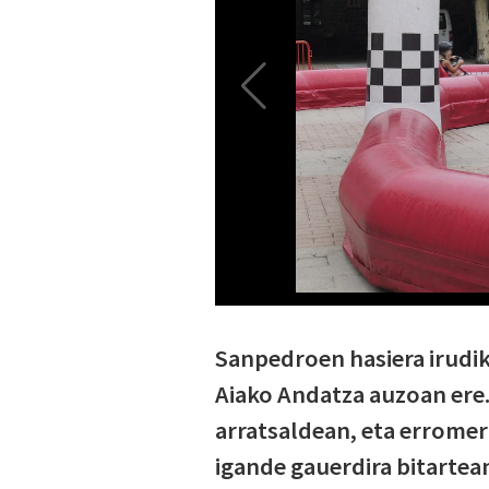
Sanpedroen hasiera irudik
Aiako Andatza auzoan ere.
arratsaldean, eta erromeri
igande gauerdira bitartea