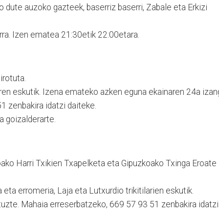
o dute auzoko gazteek, baserriz baserri, Zabale eta Erkizi
ra. Izen ematea 21:30etik 22:00etara.
rotuta.
laren eskutik. Izena emateko azken eguna ekainaren 24a iza
1 zenbakira idatzi daiteke.
 goizalderarte.
o Harri Txikien Txapelketa eta Gipuzkoako Txinga Eroate
ta erromeria, Laja eta Lutxurdio trikitilarien eskutik.
tuzte. Mahaia erreserbatzeko, 669 57 93 51 zenbakira idatzi