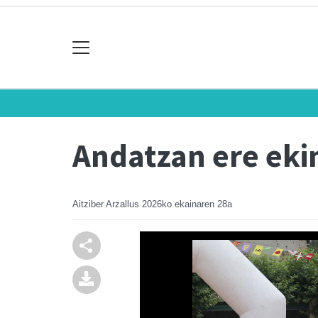
Andatzan ere eki
Aitziber Arzallus
2026ko ekainaren 28a