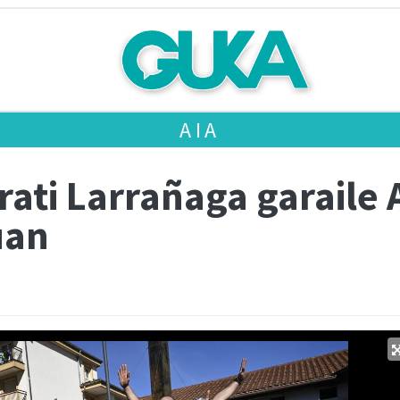
AIA
Irati Larrañaga garaile
uan