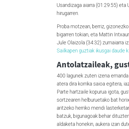
Usandizaga aiarra (01:29:55) eta U
hirugarren.
Proba motzean, berriz, gizonezko
bigarren tokian, eta Mattin Intxa
Jule Olaizola (34:32) zumaiarra iz
Sailkapen guztiak ikusgai daude k
Antolatzaileak, gus
400 lagunek zuten izena emanda 
atera dira korrika saioa egitera, 
Parte hartzaile kopurua igota, gus
sortzearen helburuetako bat horix
aritzeko herriko mendi lasterketa
batzuk, bigunagoak behar dituztena
aldaketa honekin, aukera izan dut