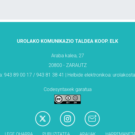
UROLAKO KOMUNIKAZIO TALDEA KOOP. ELK
Araba kalea, 27
20800 - ZARAUTZ
: 943 89 00 17 / 943 81 38 41 | Helbide elektronikoa: urolakos
Codesyntaxek garatua
LEGE OHARRA
PUBLIZITATEA
ARAUAK
HARREMANET