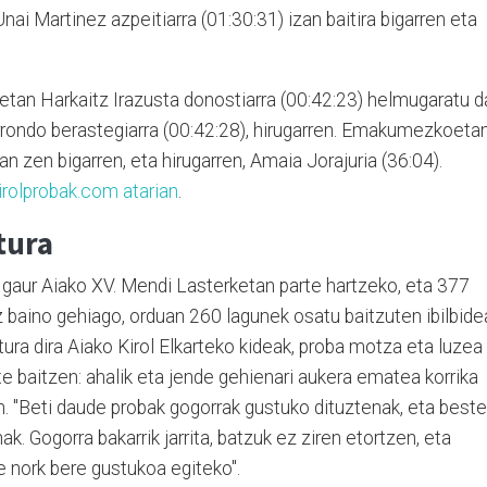
nai Martinez azpeitiarra (01:30:31) izan baitira bigarren eta
etan Harkaitz Irazusta donostiarra (00:42:23) helmugaratu d
urrondo berastegiarra (00:42:28), hirugarren. Emakumezkoetan
an zen bigarren, eta hirugarren, Amaia Jorajuria (36:04).
irolprobak.com atarian
.
tura
gaur Aiako XV. Mendi Lasterketan parte hartzeko, eta 377
iaz baino gehiago, orduan 260 lagunek osatu baitzuten ibilbide
tura dira Aiako Kirol Elkarteko kideak, proba motza eta luzea
e baitzen: ahalik eta jende gehienari aukera ematea korrika
n. "Beti daude probak gogorrak gustuko dituztenak, eta beste
k. Gogorra bakarrik jarrita, batzuk ez ziren etortzen, eta
e nork bere gustukoa egiteko".