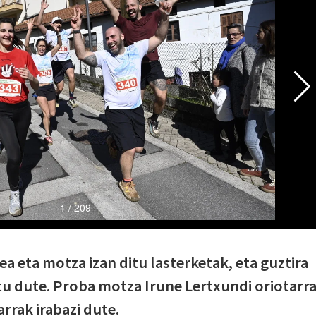
a eta motza izan ditu lasterketak, eta guztira
rtu dute. Proba motza Irune Lertxundi oriotarr
rrak irabazi dute.