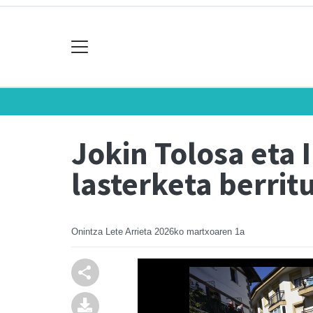
Jokin Tolosa eta 
lasterketa berrit
Onintza Lete Arrieta
2026ko martxoaren 1a