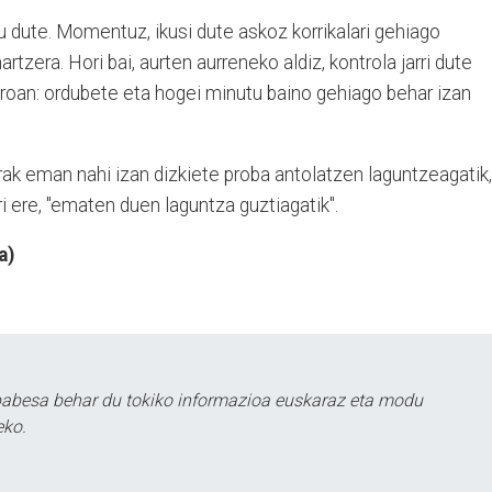
u dute. Momentuz, ikusi dute askoz korrikalari gehiago
tzera. Hori bai, aurten aurreneko aldiz, kontrola jarri dute
troan: ordubete eta hogei minutu baino gehiago behar izan
rak eman nahi izan dizkiete proba antolatzen laguntzeagatik,
i ere, "ematen duen laguntza guztiagatik".
a)
babesa behar du tokiko informazioa euskaraz eta modu
eko.