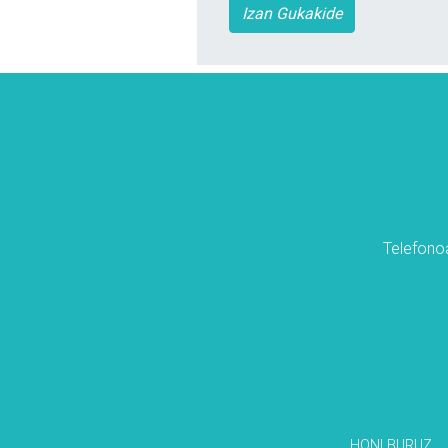
Izan Gukakide
Telefonoa
HONI BURUZ