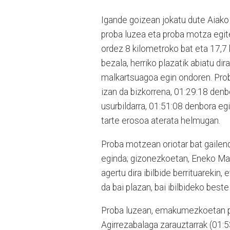
Igande goizean jokatu dute Aiako X
proba luzea eta proba motza egite
ordez 8 kilometroko bat eta 17,7 k
bezala, herriko plazatik abiatu di
malkartsuagoa egin ondoren. Prob
izan da bizkorrena, 01:29:18 denb
usurbildarra,
01:51:08
denbora egin
tarte erosoa aterata helmugan.
Proba motzean oriotar bat gaile
eginda; gizonezkoetan, Eneko Mar
agertu dira ibilbide berrituarekin,
da bai plazan, bai ibilbideko best
Proba luzean, emakumezkoetan po
Agirrezabalaga zarauztarrak (01:5