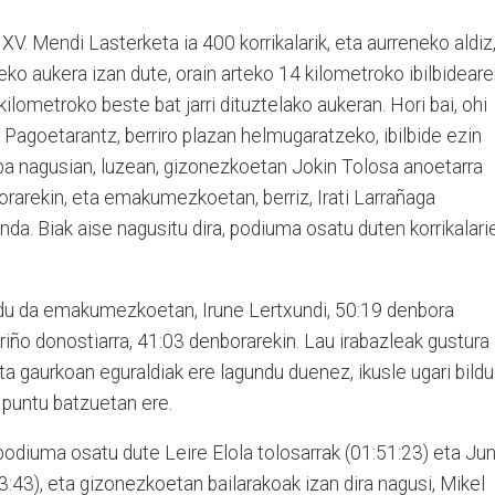
V. Mendi Lasterketa ia 400 korrikalarik, eta aurreneko aldiz
ko aukera izan dute, orain arteko 14 kilometroko ibilbidear
ilometroko beste bat jarri dituztelako aukeran. Hori bai, ohi
ra Pagoetarantz, berriro plazan helmugaratzeko, ibilbide ezin
a nagusian, luzean, gizonezkoetan Jokin Tolosa anoetarra
orarekin, eta emakumezkoetan, berriz, Irati Larrañaga
da. Biak aise nagusitu dira, podiuma osatu duten korrikalari
ndu da emakumezkoetan, Irune Lertxundi, 50:19 denbora
iño donostiarra, 41:03 denborarekin. Lau irabazleak gustura
 eta gaurkoan eguraldiak ere lagundu duenez, ikusle ugari bildu
e puntu batzuetan ere.
diuma osatu dute Leire Elola tolosarrak (01:51:23) eta Ju
3:43), eta gizonezkoetan bailarakoak izan dira nagusi, Mikel