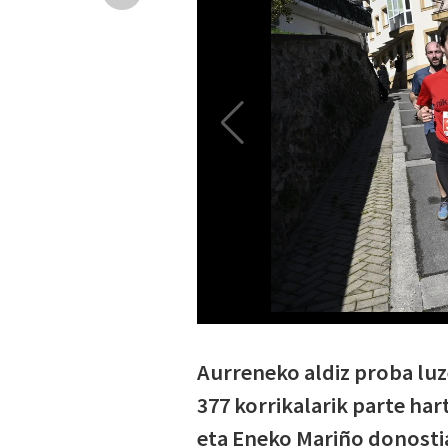
Aurreneko aldiz proba luze
377 korrikalarik parte ha
eta Eneko Mariño donostia