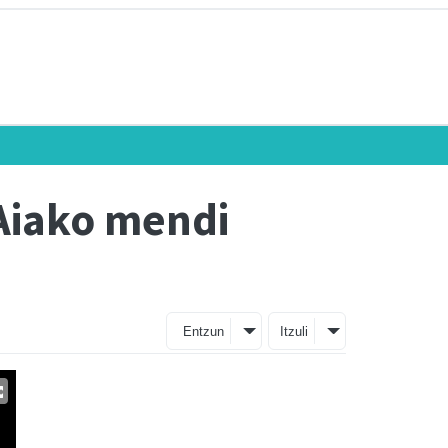
 Aiako mendi
Entzun
Itzuli