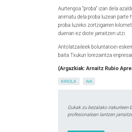
Aurtengoa "proba" izan dela azald
animatu dela proba luzean parte har
proba luzeko zortzigarren kilome
duenari ez diote jarraitzen utzi.
Antolatzaileek boluntarioei esker
baita Txukun lorezaintza enpresar
(Argazkiak: Arnaitz Rubio Apre
KIROLA
AIA
Gukak zu bezalako irakurleen 
profesionalean lantzen jarraitz