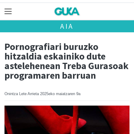
AIA
Pornografiari buruzko
hitzaldia eskainiko dute
astelehenean Treba Gurasoak
programaren barruan
Onintza Lete Arrieta
2025eko maiatzaren 9a