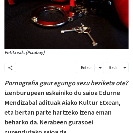
Fetitxeak. (Pixabay)
Entzun
Itzuli
Pornografia gaur egungo sexu heziketa ote?
izenburupean eskainiko du saioa Edurne
Mendizabal adituak Aiako Kultur Etxean,
eta bertan parte hartzeko izena eman
beharko da. Nerabeen gurasoei
zuzendutako saioa da.