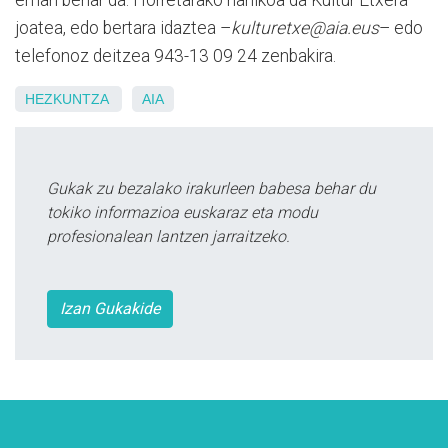
joatea, edo bertara idaztea –
kulturetxe@aia.eus
– edo
telefonoz deitzea 943-13 09 24 zenbakira.
HEZKUNTZA
AIA
Gukak zu bezalako irakurleen babesa behar du
tokiko informazioa euskaraz eta modu
profesionalean lantzen jarraitzeko.
Izan Gukakide