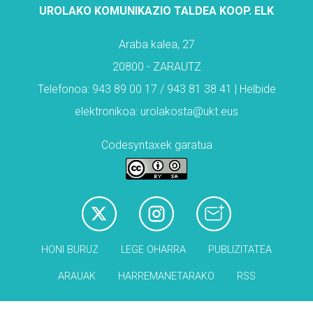
UROLAKO KOMUNIKAZIO TALDEA KOOP. ELK
Araba kalea, 27
20800 - ZARAUTZ
Telefonoa: 943 89 00 17 / 943 81 38 41 | Helbide
elektronikoa: urolakosta@ukt.eus
Codesyntaxek garatua
HONI BURUZ
LEGE OHARRA
PUBLIZITATEA
ARAUAK
HARREMANETARAKO
RSS