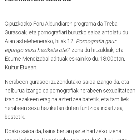
Gipuzkoako Foru Aldundiaren programa da Treba
Gurasoak, eta pornografiari buruzko saioa antolatu du
Aian astelehenerako, hilak 12.
Pornografia gaur
egungo sexu heziketa ote?
izena du hitzaldiak, eta
Edurne Mendizabal adituak eskainiko du, 18:00etan,
Kultur Etxean.
Nerabeen gurasoei zuzendutako saioa izango da, eta
helburua izango da pornografiak nerabeen sexualitatean
izan dezakeen eragina aztertzea batetik, eta familiek
nerabeen sexu heziketan duten funtzioa indartzea,
bestetik.
Doako saioa da, baina bertan parte hartzeko izena
eman behar da. Horretarako nahikoa da Kultur Etxera