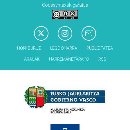
Codesyntaxek garatua
HONI BURUZ
LEGE OHARRA
PUBLIZITATEA
ARAUAK
HARREMANETARAKO
RSS
Babesleak