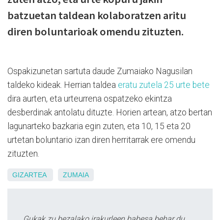
batzuetan taldean kolaboratzen aritu
diren boluntarioak omendu zituzten.
Ospakizunetan sartuta daude Zumaiako Nagusilan
taldeko kideak. Herrian taldea
eratu zutela 25 urte bete
dira aurten, eta urteurrena ospatzeko ekintza
desberdinak antolatu dituzte. Horien artean, atzo bertan
lagunarteko bazkaria egin zuten, eta 10, 15 eta 20
urtetan boluntario izan diren herritarrak ere omendu
zituzten.
GIZARTEA
ZUMAIA
Gukak zu bezalako irakurleen babesa behar du