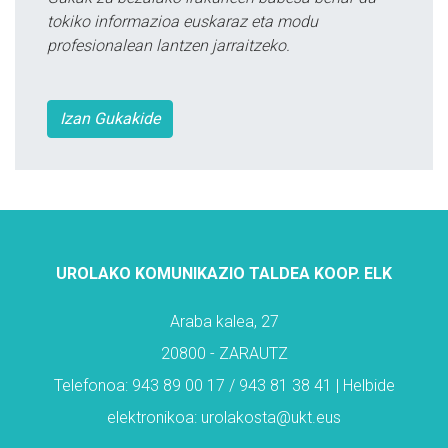
tokiko informazioa euskaraz eta modu
profesionalean lantzen jarraitzeko.
Izan Gukakide
UROLAKO KOMUNIKAZIO TALDEA KOOP. ELK
Araba kalea, 27
20800 - ZARAUTZ
Telefonoa: 943 89 00 17 / 943 81 38 41 | Helbide
elektronikoa: urolakosta@ukt.eus