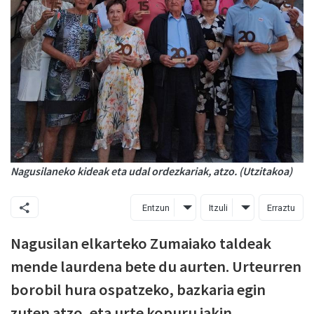
Nagusilaneko kideak eta udal ordezkariak, atzo. (Utzitakoa)
Entzun
Itzuli
Erraztu
Nagusilan elkarteko Zumaiako taldeak
mende laurdena bete du aurten. Urteurren
borobil hura ospatzeko, bazkaria egin
zuten atzo, eta urte kopuru jakin