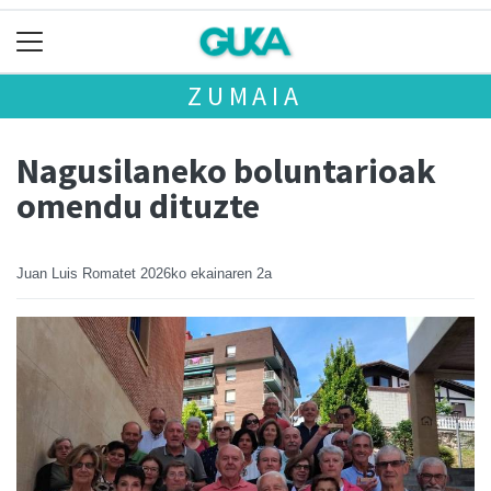
ZUMAIA
Nagusilaneko boluntarioak
omendu dituzte
Juan Luis Romatet
2026ko ekainaren 2a