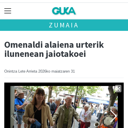
ZUMAIA
Omenaldi alaiena urterik
ilunenean jaiotakoei
Onintza Lete Arrieta
2026ko maiatzaren 31