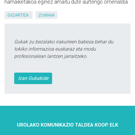
hamaiketakoa eginez amaitu dute aurtengo omenaldia.
GIZARTEA
ZUMAIA
Gukak zu bezalako irakurleen babesa behar du
tokiko informazioa euskaraz eta modu
profesionalean lantzen jarraitzeko.
Izan Gukakide
UROLAKO KOMUNIKAZIO TALDEA KOOP. ELK