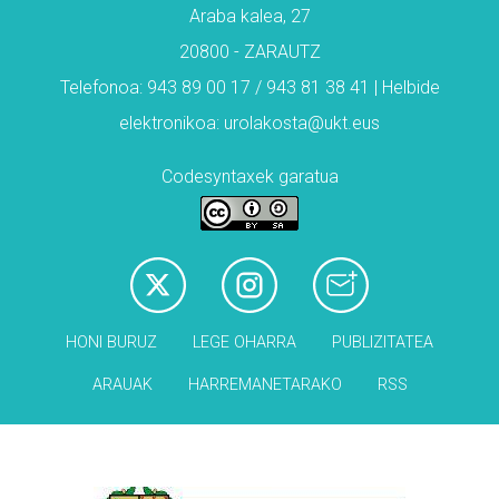
Araba kalea, 27
20800 - ZARAUTZ
Telefonoa: 943 89 00 17 / 943 81 38 41 | Helbide
elektronikoa: urolakosta@ukt.eus
Codesyntaxek garatua
HONI BURUZ
LEGE OHARRA
PUBLIZITATEA
ARAUAK
HARREMANETARAKO
RSS
Babesleak