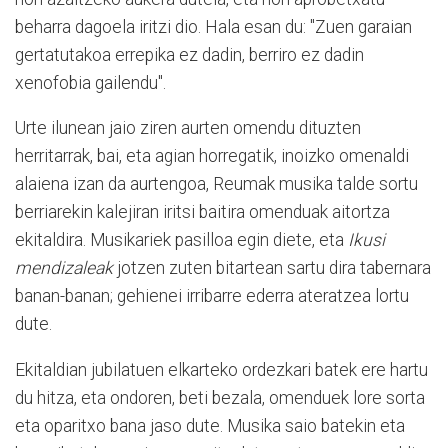
beharra dagoela iritzi dio. Hala esan du: "Zuen garaian
gertatutakoa errepika ez dadin, berriro ez dadin
xenofobia gailendu".
Urte ilunean jaio ziren aurten omendu dituzten
herritarrak, bai, eta agian horregatik, inoizko omenaldi
alaiena izan da aurtengoa, Reumak musika talde sortu
berriarekin kalejiran iritsi baitira omenduak aitortza
ekitaldira. Musikariek pasilloa egin diete, eta
Ikusi
mendizaleak
jotzen zuten bitartean sartu dira tabernara
banan-banan; gehienei irribarre ederra ateratzea lortu
dute.
Ekitaldian jubilatuen elkarteko ordezkari batek ere hartu
du hitza, eta ondoren, beti bezala, omenduek lore sorta
eta oparitxo bana jaso dute. Musika saio batekin eta