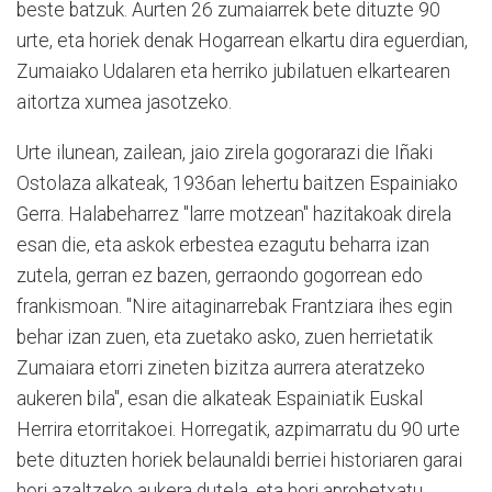
beste batzuk. Aurten 26 zumaiarrek bete dituzte 90
urte, eta horiek denak Hogarrean elkartu dira eguerdian,
Zumaiako Udalaren eta herriko jubilatuen elkartearen
aitortza xumea jasotzeko.
Urte ilunean, zailean, jaio zirela gogorarazi die Iñaki
Ostolaza alkateak, 1936an lehertu baitzen Espainiako
Gerra. Halabeharrez "larre motzean" hazitakoak direla
esan die, eta askok erbestea ezagutu beharra izan
zutela, gerran ez bazen, gerraondo gogorrean edo
frankismoan. "Nire aitaginarrebak Frantziara ihes egin
behar izan zuen, eta zuetako asko, zuen herrietatik
Zumaiara etorri zineten bizitza aurrera ateratzeko
aukeren bila", esan die alkateak Espainiatik Euskal
Herrira etorritakoei. Horregatik, azpimarratu du 90 urte
bete dituzten horiek belaunaldi berriei historiaren garai
hori azaltzeko aukera dutela, eta hori aprobetxatu