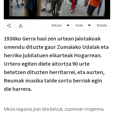
Entzun
Itzuli
Erraztu
1936ko Gerra hasi zen urtean jaiotakoak
omendu dituzte gaur Zumaiako Udalak eta
herriko jubilatuen elkarteak Hogarrean.
Urtero egiten diete aitortza 90 urte
betetzen dituzten herritarrei, eta aurten,
Reumak musika talde sortu berriak egin
die harrera.
Meza nagusira joan dira batzuk; zuzenean Hogarrera,