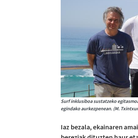
Surf inklusiboa sustatzeko egitasmoa
egindako aurkezpenean. (M. Txintxur
Iaz bezala, ekainaren amaie
bereziak dituzten haur et