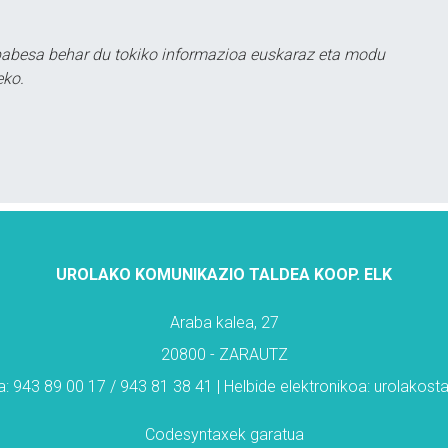
babesa behar du tokiko informazioa euskaraz eta modu
eko.
UROLAKO KOMUNIKAZIO TALDEA KOOP. ELK
Araba kalea, 27
20800 - ZARAUTZ
: 943 89 00 17 / 943 81 38 41 | Helbide elektronikoa: urolakos
Codesyntaxek garatua