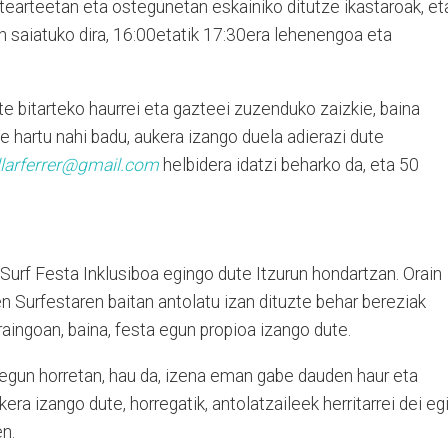
stearteetan eta ostegunetan eskainiko ditutze ikastaroak, et
n saiatuko dira, 16:00etatik 17:30era lehenengoa eta
rte bitarteko haurrei eta gazteei zuzenduko zaizkie, baina
e hartu nahi badu, aukera izango duela adierazi dute
llarferrer@gmail.com
helbidera idatzi beharko da, eta 50
 Surf Festa Inklusiboa egingo dute Itzurun hondartzan. Orain
en Surfestaren baitan antolatu izan dituzte behar bereziak
raingoan, baina, festa egun propioa izango dute.
e egun horretan, hau da, izena eman gabe dauden haur eta
ra izango dute, horregatik, antolatzaileek herritarrei dei eg
en.