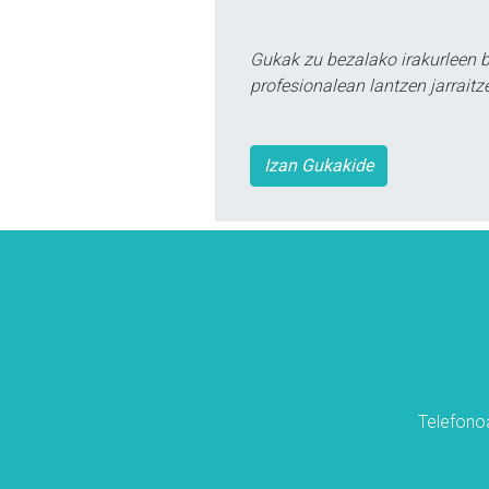
Gukak zu bezalako irakurleen 
profesionalean lantzen jarraitz
Izan Gukakide
Telefonoa