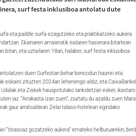
ainera, surf festa inklusiboa antolatu dute
surfa eta paddle surfa ezagutzeko eta praktikatzeko aukera
dartzan. Ekainaren amaieratik irailaren hasierara bitartean
n bitan, eta uztailaren 18an, halaber, surf festa inklusiboa
antolatzen duen Surfestan behar berezidun haurrei eta
k eskaini zituzten 2024an lehenengo aldiz, eta CaixaBanke
dalak eta Ziskek hauspotutako lankidetzari esker, ikastaro
uten iaz. "Arrakasta izan zuen", ziurtatu du azaldu zuen Mari
deak gaur arratsaldean Zelai talaso-hotelean egindako
iei "itsasoaz gozatzeko aukera" emateko helburuarekin, berd