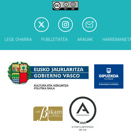
LEGE OHARRA
PUBLIZITATEA
ARAUAK
HARREMANET
Babesleak