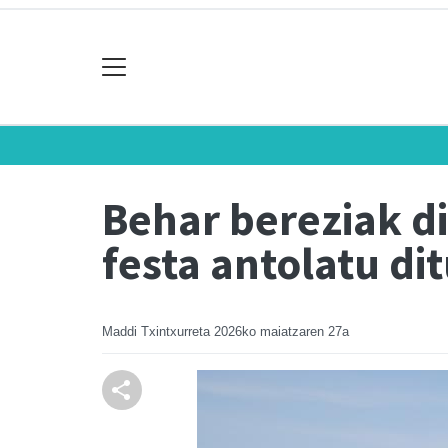
Behar bereziak di
festa antolatu di
Maddi Txintxurreta
2026ko maiatzaren 27a