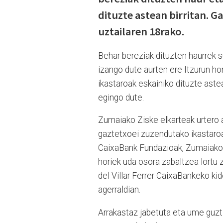
dituzte astean birritan. G
uztailaren 18rako.
Behar bereziak dituzten haurrek 
izango dute aurten ere Itzurun hon
ikastaroak eskainiko dituzte astea
egingo dute.
Zumaiako Ziske elkarteak urtero 
gaztetxoei zuzendutako ikastaroa
CaixaBank Fundazioak, Zumaiako U
horiek uda osora zabaltzea lortu z
del Villar Ferrer CaixaBankeko ki
agerraldian.
Arrakastaz jabetuta eta ume guzt