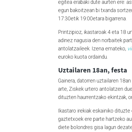
egitea erabaki dute aurten ere: a
egun bakoitzean bi txanda sortze
17:30etik 19:00etara bigarrena.
Printzipioz, ikastaroak 4 eta 18 u
adinez nagusia den norbaitek part
antolatzaileek. Izena emateko,
vi
euroko kuota ordaindu.
Uztailaren 18an, festa
Gainera, datorren uztailaren 18an
arte, Ziskek urtero antolatzen du
dituzten haurrentzako ekintzak, o
Ikastaro irekiak eskainiko dituzt
gaztetxoek ere parte hartzeko auke
diete bolondres gisa lagun dezat