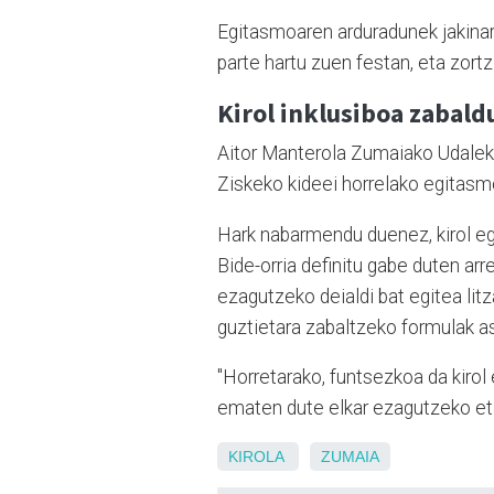
Egitasmoaren arduradunek jakinar
parte hartu zuen festan, eta zortz
Kirol inklusiboa zabald
Aitor Manterola Zumaiako Udaleko
Ziskeko kideei horrelako egitasmo
Hark nabarmendu duenez, kirol ego
Bide-orria definitu gabe duten arr
ezagutzeko deialdi bat egitea litz
guztietara zabaltzeko formulak a
"Horretarako, funtsezkoa da kiro
ematen dute elkar ezagutzeko eta
KIROLA
ZUMAIA