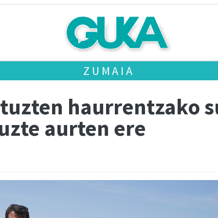
ZUMAIA
tuzten haurrentzako su
tuzte aurten ere