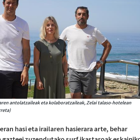
ren antolatzaileak eta kolaboratzaileak, Zelai talaso-hotelean
reta)
ran hasi eta irailaren hasierara arte, behar
a gazteei zuzendutako surf ikastaroak eskainik