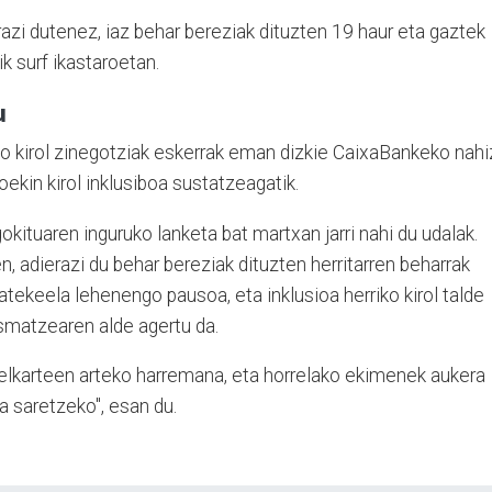
azi dutenez, iaz behar bereziak dituzten 19 haur eta gaztek
ik surf ikastaroetan.
u
 kirol zinegotziak eskerrak eman dizkie CaixaBankeko nahi
ekin kirol inklusiboa sustatzeagatik.
kituaren inguruko lanketa bat martxan jarri nahi du udalak.
en, adierazi du behar bereziak dituzten herritarren beharrak
atekeela lehenengo pausoa, eta inklusioa herriko kirol talde
smatzearen alde agertu da.
l elkarteen arteko harremana, eta horrelako ekimenek aukera
 saretzeko", esan du.