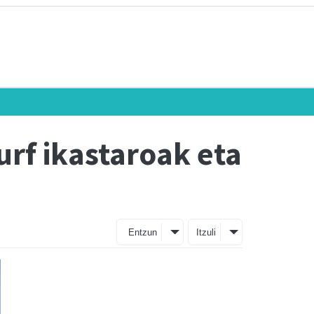
rf ikastaroak eta
Entzun
Itzuli