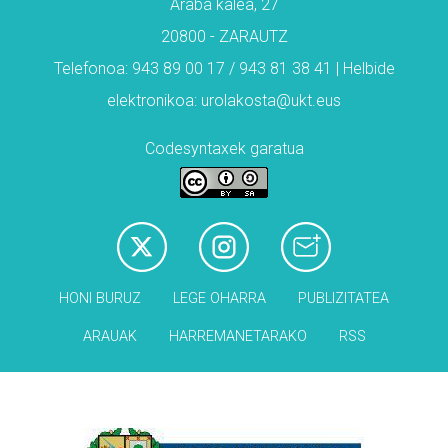
Araba kalea, 27
20800 - ZARAUTZ
Telefonoa: 943 89 00 17 / 943 81 38 41 | Helbide
elektronikoa: urolakosta@ukt.eus
Codesyntaxek garatua
HONI BURUZ
LEGE OHARRA
PUBLIZITATEA
ARAUAK
HARREMANETARAKO
RSS
Babesleak