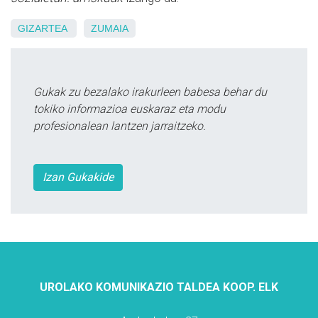
GIZARTEA
ZUMAIA
Gukak zu bezalako irakurleen babesa behar du
tokiko informazioa euskaraz eta modu
profesionalean lantzen jarraitzeko.
Izan Gukakide
UROLAKO KOMUNIKAZIO TALDEA KOOP. ELK