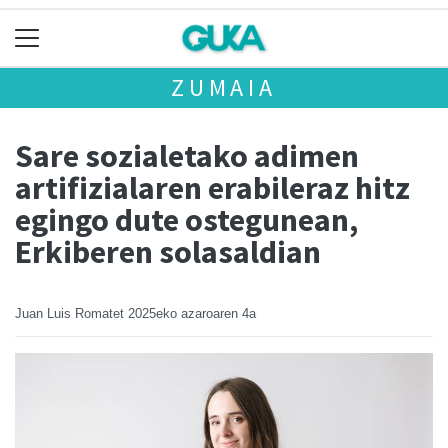
ZUMAIA
Sare sozialetako adimen
artifizialaren erabileraz hitz
egingo dute ostegunean,
Erkiberen solasaldian
Juan Luis Romatet
2025eko azaroaren 4a