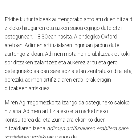
Erkibe kultur taldeak aurtengorako antolatu duen hitzaldi
zikloko hirugarren eta azken saioa egingo dute etzi,
ostegunean, 18:30ean hasita, Alondegiko Oxford
aretoan. Adimen artifizialaren inguruan jardun dute
aurtengo zikloan. Adimen mota hori erabiltzeak etikoki
sor ditzaken zalantzez eta aukerez aritu eta gero,
osteguneko saioan sare sozialetan zentratuko dira, eta,
bereziki, adimen artifizialaren erabilerak eragin
ditzakeen arriskuez.
Miren Agirregomezkorta izango da osteguneko saioko
hizlaria. Adimen artifizialeko eta marketineko
kontsultorea da, eta Zumaiara ekarriko duen
hitzaldiaren izena
Adimen artifizialaren erabilera sare
sozialetan: arriskuak
izango da.