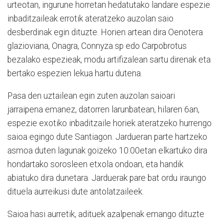
urteotan, ingurune horretan hedatutako landare espezie
inbaditzaileak errotik ateratzeko auzolan saio
desberdinak egin dituzte. Horien artean dira Oenotera
glazioviana, Onagra, Connyza sp edo Carpobrotus
bezalako espezieak, modu artifizalean sartu direnak eta
bertako espezien lekua hartu dutena.
Pasa den uztailean egin zuten auzolan saioari
jarraipena emanez, datorren larunbatean, hilaren 6an,
espezie exotiko inbaditzaile horiek ateratzeko hurrengo
saioa egingo dute Santiagon. Jardueran parte hartzeko
asmoa duten lagunak goizeko 10:00etan elkartuko dira
hondartako sorosleen etxola ondoan, eta handik
abiatuko dira dunetara. Jarduerak pare bat ordu iraungo
dituela aurreikusi dute antolatzaileek.
Saioa hasi aurretik, adituek azalpenak emango dituzte