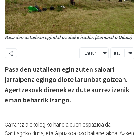
Pasa den uztailean egindako saioko irudia. (Zumaiako Udala)
Entzun
Itzuli
Pasa den uztailean egin zuten saioari
jarraipena egingo diote larunbat goizean.
Agertzekoak direnek ez dute aurrez izenik
eman beharrik izango.
Garrantzia ekologiko handia duen espazioa da
Santiagoko duna, eta Gipuzkoa oso bakanetakoa. Azken