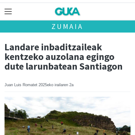
ZUMAIA
Landare inbaditzaileak
kentzeko auzolana egingo
dute larunbatean Santiagon
Juan Luis Romatet
2025eko irailaren 2a