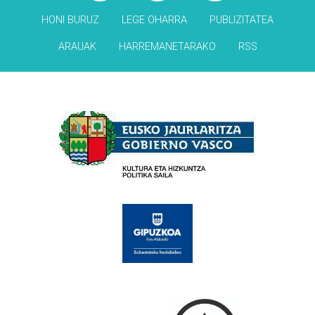
HONI BURUZ
LEGE OHARRA
PUBLIZITATEA
ARAUAK
HARREMANETARAKO
RSS
Babesleak