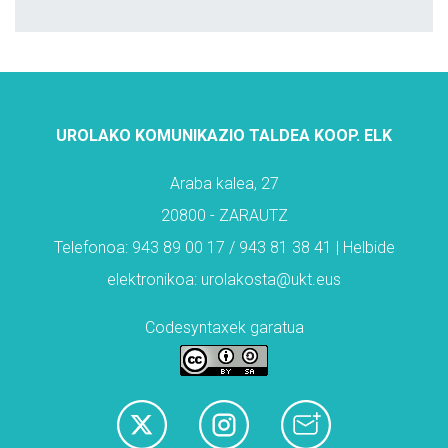
UROLAKO KOMUNIKAZIO TALDEA KOOP. ELK
Araba kalea, 27
20800 - ZARAUTZ
Telefonoa: 943 89 00 17 / 943 81 38 41 | Helbide
elektronikoa: urolakosta@ukt.eus
Codesyntaxek garatua