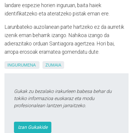
landare espezie horien inguruan, baita haiek
identifikatzeko eta ateratzeko pistak eman ere.
Larunbateko auzolanean parte hartzeko ez da aurretik
izenik eman beharrik izango. Nahikoa izango da
adierazitako orduan Santiagora agertzea. Hori bai,
arropa erosoak eramatea gomendatu dute.
INGURUMENA
ZUMAIA
Gukak zu bezalako irakurleen babesa behar du
tokiko informazioa euskaraz eta modu
profesionalean lantzen jarraitzeko.
Izan Gukakide