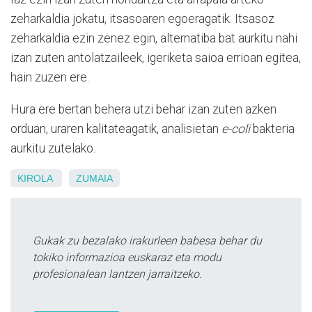
zeharkaldia jokatu, itsasoaren egoeragatik. Itsasoz
zeharkaldia ezin zenez egin, alternatiba bat aurkitu nahi
izan zuten antolatzaileek, igeriketa saioa errioan egitea,
hain zuzen ere.
Hura ere bertan behera utzi behar izan zuten azken
orduan, uraren kalitateagatik, analisietan
e-coli
bakteria
aurkitu zutelako.
KIROLA
ZUMAIA
Gukak zu bezalako irakurleen babesa behar du
tokiko informazioa euskaraz eta modu
profesionalean lantzen jarraitzeko.