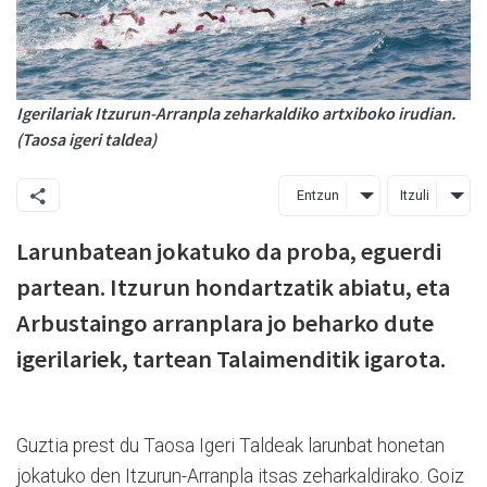
Igerilariak Itzurun-Arranpla zeharkaldiko artxiboko irudian.
(Taosa igeri taldea)
Entzun
Itzuli
Larunbatean jokatuko da proba, eguerdi
partean.
Itzurun hondartzatik abiatu, eta
Arbustaingo arranplara jo beharko dute
igerilariek, tartean Talaimenditik igarota.
Guztia prest du Taosa Igeri Taldeak larunbat honetan
jokatuko den Itzurun-Arranpla itsas zeharkaldirako. Goiz