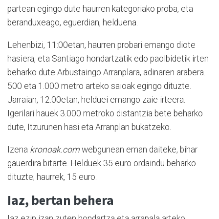
partean egingo dute haurren kategoriako proba, eta
beranduxeago, eguerdian, helduena.
Lehenbizi, 11:00etan, haurren probari emango diote
hasiera, eta Santiago hondartzatik edo paolbidetik irten
beharko dute Arbustaingo Arranplara, adinaren arabera.
500 eta 1.000 metro arteko saioak egingo dituzte.
Jarraian, 12:00etan, helduei emango zaie irteera.
Igerilari hauek 3.000 metroko distantzia bete beharko
dute, Itzurunen hasi eta Arranplan bukatzeko.
Izena
kronoak.com
webgunean eman daiteke, bihar
gauerdira bitarte. Helduek 35 euro ordaindu beharko
dituzte; haurrek, 15 euro.
Iaz, bertan behera
Iaz ezin izan zuten hondartza eta arrapala arteko