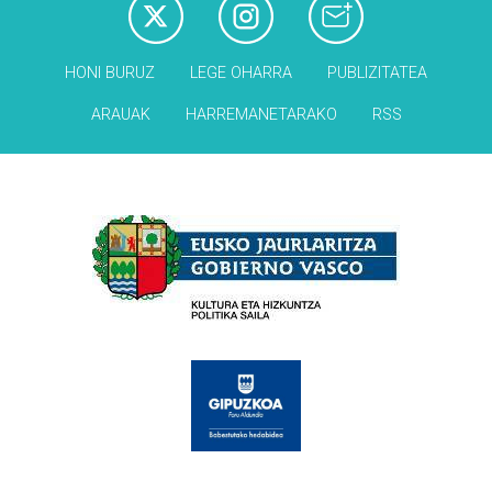
HONI BURUZ
LEGE OHARRA
PUBLIZITATEA
ARAUAK
HARREMANETARAKO
RSS
Babesleak