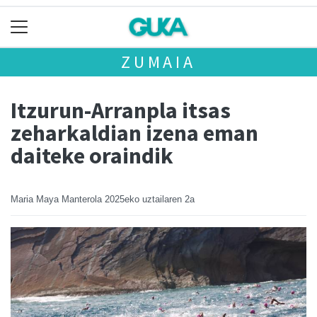
ZUMAIA
Itzurun-Arranpla itsas
zeharkaldian izena eman
daiteke oraindik
Maria Maya Manterola
2025eko uztailaren 2a