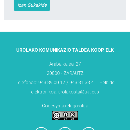
Izan Gukakide
UROLAKO KOMUNIKAZIO TALDEA KOOP. ELK
Araba kalea, 27
20800 - ZARAUTZ
Telefonoa: 943 89 00 17 / 943 81 38 41 | Helbide
elektronikoa: urolakosta@ukt.eus
Codesyntaxek garatua