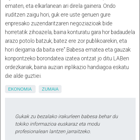
ematen, eta elkarlanean ari direla gainera. Ondo
iruditzen zaigu hori, guk ere uste genuen gure
enpresako zuzendaritzaren negoziazioak bide
horretatik zihoazela, baina konturatu gara hor badaudela
arazo potolo batzuk, batez ere zor publikoarekin, eta
hori deigarria da baita ere".Babesa ematea eta gauzak
konpontzeko borondatea izatea ontzat jo ditu LABen
ordezkariak, baina auzian inplikazio handiagoa eskatu
die alde guztiei.
EKONOMIA
ZUMAIA
Gukak zu bezalako irakurleen babesa behar du
tokiko informazioa euskaraz eta modu
profesionalean lantzen jarraitzeko.