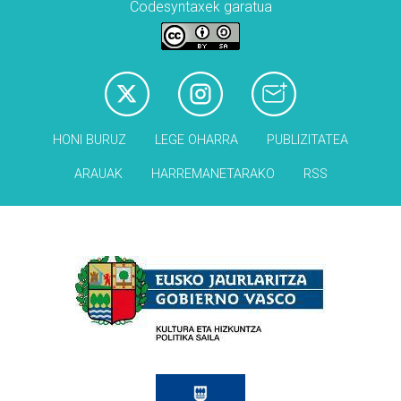
Codesyntaxek garatua
HONI BURUZ
LEGE OHARRA
PUBLIZITATEA
ARAUAK
HARREMANETARAKO
RSS
Babesleak