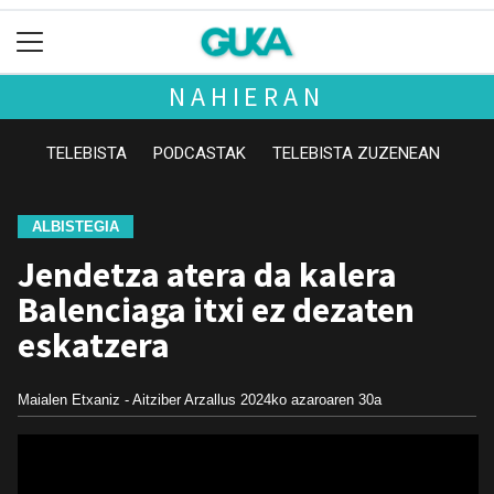
NAHIERAN
TELEBISTA
PODCASTAK
TELEBISTA ZUZENEAN
ALBISTEGIA
Jendetza atera da kalera
Balenciaga itxi ez dezaten
eskatzera
Maialen Etxaniz - Aitziber Arzallus
2024ko azaroaren 30a