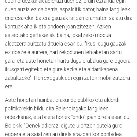
duen ordezkariak adierazi duenez, orain eztanda egin
duen auzia ez da berria, aspalditik dator, baina langileak
enpresarekin batera gauzak isilean eramaten saiatu dira
kontuak ahalik eta ondoen joan zitezen. Azken
asteotako gertakariak, baina, jokatzeko modua
aldatzera bultzatu dituela esan du. "Ikusi dugu gauzak
ez doazela aurrera, hartzekodunen lehiaketan sartu
gara, eta aste honetan hartu dugu erabakia gure egoera
ikusgarri egiteko eta gure kezka eta aldarrikapena
zabaltzeko". Horrexegatik dei egin zuten mobilizatzera
ere.
Aste honetan hainbat erakunde publiko eta alderdi
politikorekin bildu dira Balenciagako langileen
ordezkariak, eta bilera horiek "ondo" joan direla esan du
Belokik. "Denek adierazi digute ulertzen dutela gure
egoera eta saiatzen ari direla arazoari konponbidea