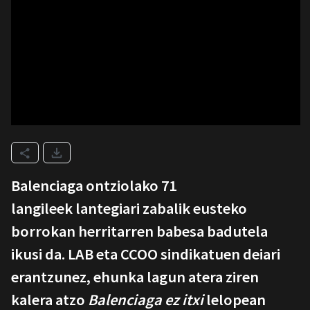
Balenciaga ontziolako 71
langileek lantegiari zabalik eusteko
borrokan herritarren babesa badutela
ikusi da. LAB eta CCOO sindikatuen deiari
erantzunez, ehunka lagun atera ziren
kalera atzo
Balenciaga ez itxi
lelopean