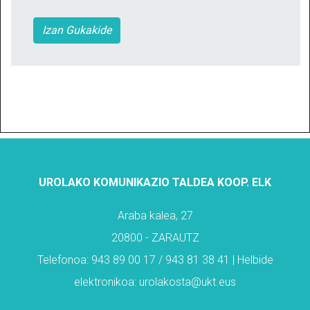
Izan Gukakide
UROLAKO KOMUNIKAZIO TALDEA KOOP. ELK
Araba kalea, 27
20800 - ZARAUTZ
Telefonoa: 943 89 00 17 / 943 81 38 41 | Helbide
elektronikoa: urolakosta@ukt.eus