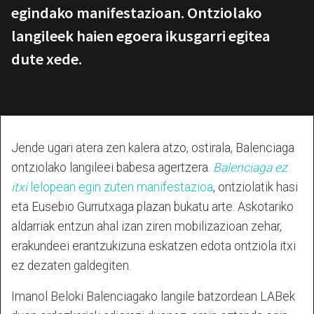
egindako manifestazioan. Ontziolako
langileek haien egoera ikusgarri egitea
dute xede.
Jende ugari atera zen kalera atzo, ostirala, Balenciaga
ontziolako langileei babesa agertzera.
Balenciaga ez
itxi
lelopean egin zuten manifestazioa
, ontziolatik hasi
eta Eusebio Gurrutxaga plazan bukatu arte. Askotariko
aldarriak entzun ahal izan ziren mobilizazioan zehar,
erakundeei erantzukizuna eskatzen edota ontziola itxi
ez dezaten galdegiten.
Imanol Beloki Balenciagako langile batzordean LABek