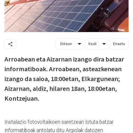
Entzun
Itzuli
Erraztu
Arroabean eta Aizarnan izango dira batzar
informatiboak. Arroabean, asteazkenean
izango da saioa, 18:00etan, Elkargunean;
Aizarnan, aldiz, hilaren 18an, 18:00etan,
Kontzejuan.
Instalazio fotovoltaikoen saretzeari lotuta batzar
informatiboak antolatu ditu Argiolak datozen