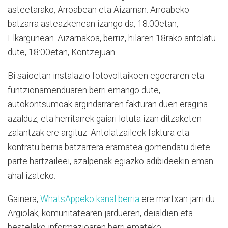
asteetarako, Arroabean eta Aizarnan. Arroabeko
batzarra asteazkenean izango da, 18:00etan,
Elkargunean. Aizarnakoa, berriz, hilaren 18rako antolatu
dute, 18:00etan, Kontzejuan.
Bi saioetan instalazio fotovoltaikoen egoeraren eta
funtzionamenduaren berri emango dute,
autokontsumoak argindarraren fakturan duen eragina
azalduz, eta herritarrek gaiari lotuta izan ditzaketen
zalantzak ere argituz. Antolatzaileek faktura eta
kontratu berria batzarrera eramatea gomendatu diete
parte hartzaileei, azalpenak egiazko adibideekin eman
ahal izateko.
Gainera,
WhatsAppeko kanal berria
ere martxan jarri du
Argiolak, komunitatearen jardueren, deialdien eta
bestelako informazioaren berri emateko.