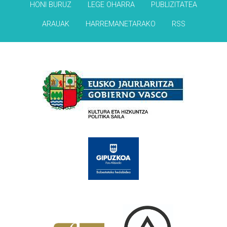
HONI BURUZ
LEGE OHARRA
PUBLIZITATEA
ARAUAK
HARREMANETARAKO
RSS
Babesleak