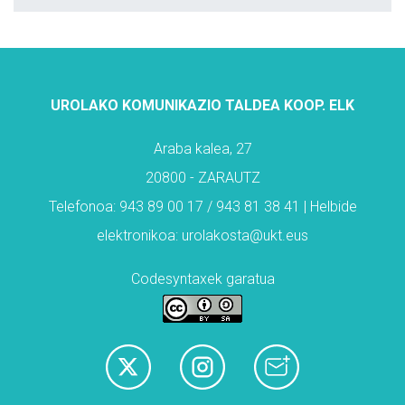
UROLAKO KOMUNIKAZIO TALDEA KOOP. ELK
Araba kalea, 27
20800 - ZARAUTZ
Telefonoa: 943 89 00 17 / 943 81 38 41 | Helbide
elektronikoa: urolakosta@ukt.eus
Codesyntaxek garatua