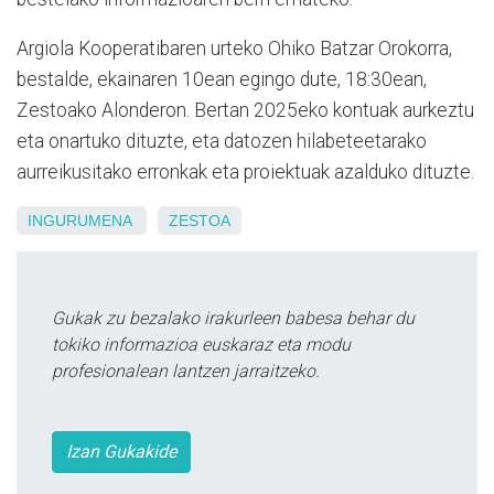
Argiola Kooperatibaren urteko Ohiko Batzar Orokorra,
bestalde, ekainaren 10ean egingo dute, 18:30ean,
Zestoako Alonderon. Bertan 2025eko kontuak aurkeztu
eta onartuko dituzte, eta datozen hilabeteetarako
aurreikusitako erronkak eta proiektuak azalduko dituzte.
INGURUMENA
ZESTOA
Gukak zu bezalako irakurleen babesa behar du
tokiko informazioa euskaraz eta modu
profesionalean lantzen jarraitzeko.
Izan Gukakide