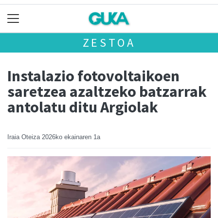
ZESTOA
Instalazio fotovoltaikoen
saretzea azaltzeko batzarrak
antolatu ditu Argiolak
Iraia Oteiza
2026ko ekainaren 1a