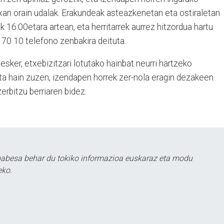
txan orain udalak. Erakundeak asteazkenetan eta ostiraletan
k 16:00etara artean, eta herritarrek aurrez hitzordua hartu
 70 10 telefono zenbakira deituta.
ker, etxebizitzari lotutako hainbat neurri hartzeko
a hain zuzen, izendapen horrek zer-nola eragin dezakeen
zerbitzu berriaren bidez.
babesa behar du tokiko informazioa euskaraz eta modu
eko.