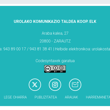
UROLAKO KOMUNIKAZIO TALDEA KOOP. ELK
Araba kalea, 27
20800 - ZARAUTZ
: 943 89 00 17 / 943 81 38 41 | Helbide elektronikoa: urolakos
Codesyntaxek garatua
LEGE OHARRA
PUBLIZITATEA
ARAUAK
HARREMANET