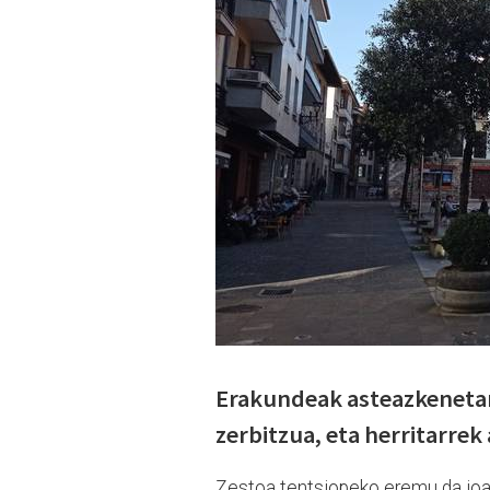
Erakundeak asteazkenetan 
zerbitzua, eta herritarre
Zestoa tentsiopeko eremu da joan