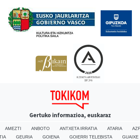
Babesleak
Gertuko informazioa, euskaraz
AMEZTI
ANBOTO
ANTXETA IRRATIA
ATARIA
AZP
TIA
GEURIA
GOIENA
GOIERRI TELEBISTA
GUAIXE