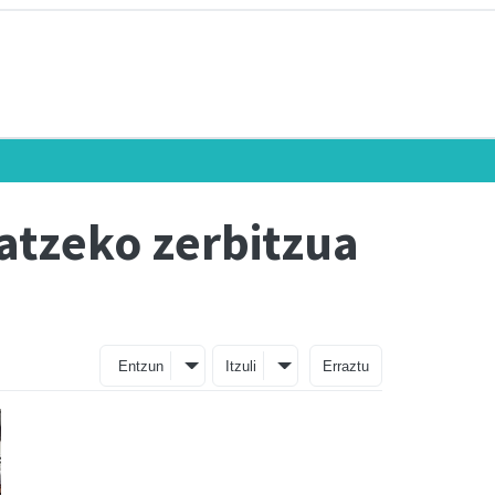
atzeko zerbitzua
Entzun
Itzuli
Erraztu