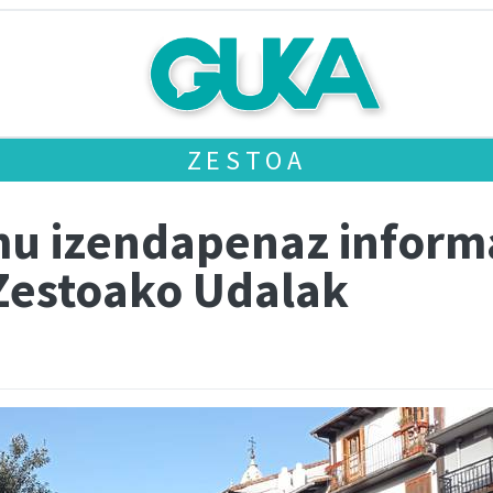
ZESTOA
u izendapenaz inform
 Zestoako Udalak