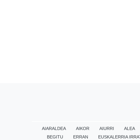
AIARALDEA
AIKOR
AIURRI
ALEA
BEGITU
ERRAN
EUSKALERRIA IRRA