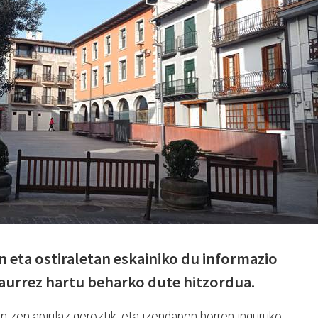
eta ostiraletan eskainiko du informazio
k aurrez hartu beharko dute hitzordua.
 zen apirilaz geroztik, eta izendapen horren inguruko