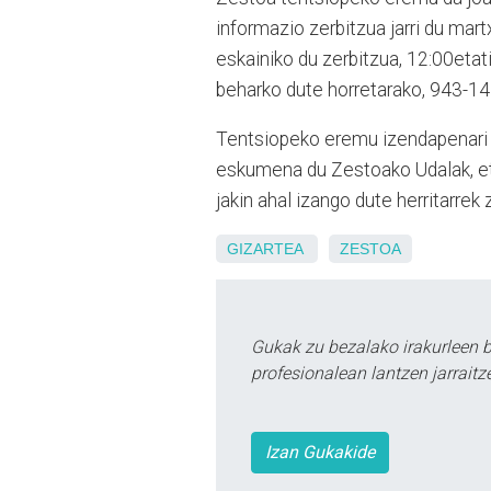
informazio zerbitzua jarri du mar
eskainiko du zerbitzua, 12:00etati
beharko dute horretarako, 943-14
Tentsiopeko eremu izendapenari es
eskumena du Zestoako Udalak, et
jakin ahal izango dute herritarrek 
GIZARTEA
ZESTOA
Gukak zu bezalako irakurleen 
profesionalean lantzen jarraitz
Izan Gukakide