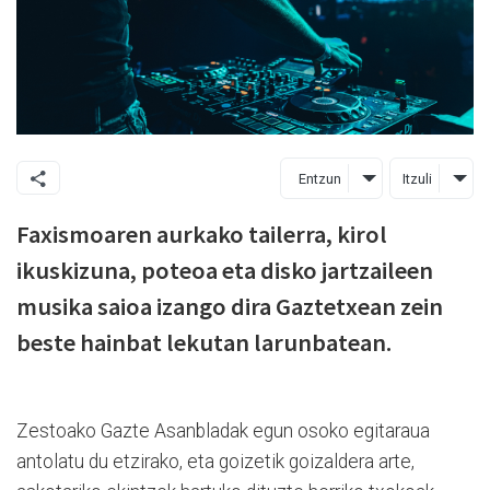
Entzun
Itzuli
Faxismoaren aurkako tailerra, kirol
ikuskizuna, poteoa eta disko jartzaileen
musika saioa izango dira Gaztetxean zein
beste hainbat lekutan larunbatean.
Zestoako Gazte Asanbladak egun osoko egitaraua
antolatu du etzirako, eta goizetik goizaldera arte,