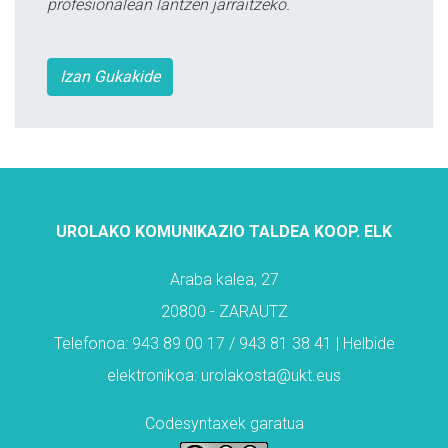
profesionalean lantzen jarraitzeko.
Izan Gukakide
UROLAKO KOMUNIKAZIO TALDEA KOOP. ELK
Araba kalea, 27
20800 - ZARAUTZ
Telefonoa: 943 89 00 17 / 943 81 38 41 | Helbide
elektronikoa: urolakosta@ukt.eus
Codesyntaxek garatua