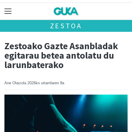
ZESTOA
Zestoako Gazte Asanbladak
egitarau betea antolatu du
larunbaterako
Ane Olaizola
2026ko urtarrilaren 8a