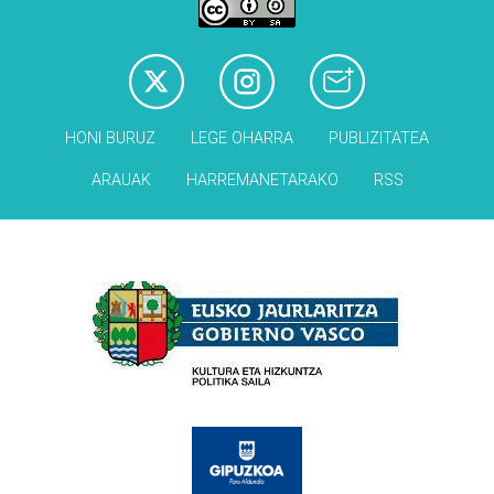
HONI BURUZ
LEGE OHARRA
PUBLIZITATEA
ARAUAK
HARREMANETARAKO
RSS
Babesleak