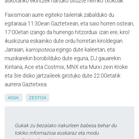
askotariko ekintzek hartuko dituzte herriko txokoak.
Faxismoari aurre egiteko tailerrak zabalduko du
egitaraua 11:30ean Gaztetxean, eta saio horren ostean,
17:00etan izango da hurrengo hitzordua: izan ere, kirol
ikuskizuna eskainiko dute ordu horretan kiroldegian.
Jarraian,
karropoteoa
egingo dute kaleetan, eta
musikarekin borobilduko dute eguna, DJ gauarekin:
Kintana, Ace eta Costmix, MNX eta Murxi zein Kroke
eta 3re disko jartzaileek girotuko dute 22:00etatik
aurrera Gaztetxea.
AISIA
ZESTOA
Gukak zu bezalako irakurleen babesa behar du
tokiko informazioa euskaraz eta modu