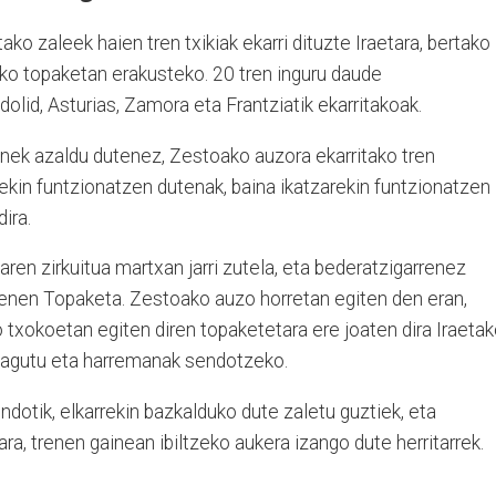
ako zaleek haien tren txikiak ekarri dituzte Iraetara, bertako
oko topaketan erakusteko. 20 tren inguru daude
adolid, Asturias, Zamora eta Frantziatik ekarritakoak.
unek azaldu dutenez, Zestoako auzora ekarritako tren
arekin funtzionatzen dutenak, baina ikatzarekin funtzionatzen
ira.
iaren zirkuitua martxan jarri zutela, eta bederatzigarrenez
Trenen Topaketa. Zestoako auzo horretan egiten den eran,
 txokoetan egiten diren topaketetara ere joaten dira Iraeta
ezagutu eta harremanak sendotzeko.
dotik, elkarrekin bazkalduko dute zaletu guztiek, eta
ra, trenen gainean ibiltzeko aukera izango dute herritarrek.