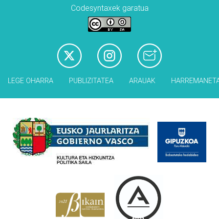
Codesyntaxek garatua
LEGE OHARRA
PUBLIZITATEA
ARAUAK
HARREMANET
Babesleak