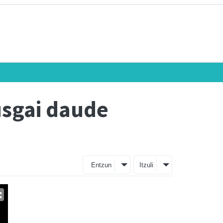
usgai daude
Entzun
Itzuli