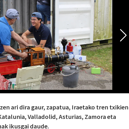
en ari dira gaur, zapatua, Iraetako tren txikien
 Katalunia, Valladolid, Asturias, Zamora eta
nak ikusgai daude.