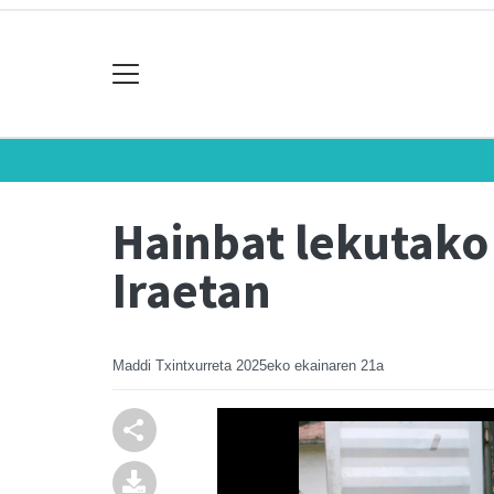
Hainbat lekutako 
Iraetan
Maddi Txintxurreta
2025eko ekainaren 21a