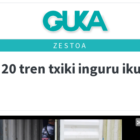
ZESTOA
20 tren txiki inguru ik