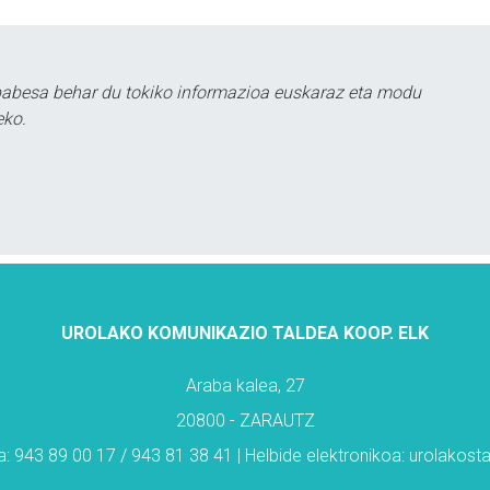
babesa behar du tokiko informazioa euskaraz eta modu
eko.
UROLAKO KOMUNIKAZIO TALDEA KOOP. ELK
Araba kalea, 27
20800 - ZARAUTZ
: 943 89 00 17 / 943 81 38 41 | Helbide elektronikoa: urolakos