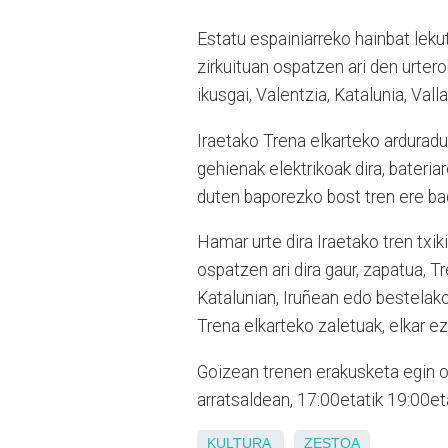
Estatu espainiarreko hainbat lekut
zirkuituan ospatzen ari den urter
ikusgai, Valentzia, Katalunia, Vall
Iraetako Trena elkarteko ardurad
gehienak elektrikoak dira, bateri
duten baporezko bost tren ere bad
Hamar urte dira Iraetako tren txik
ospatzen ari dira gaur, zapatua, 
Katalunian, Iruñean edo bestelako
Trena elkarteko zaletuak, elkar 
Goizean trenen erakusketa egin on
arratsaldean, 17:00etatik 19:00eta
KULTURA
ZESTOA