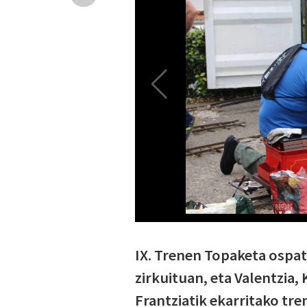
IX. Trenen Topaketa ospatz
zirkuituan, eta Valentzia,
Frantziatik ekarritako tre