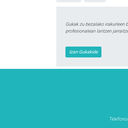
Gukak zu bezalako irakurleen 
profesionalean lantzen jarraitz
Izan Gukakide
Telefonoa