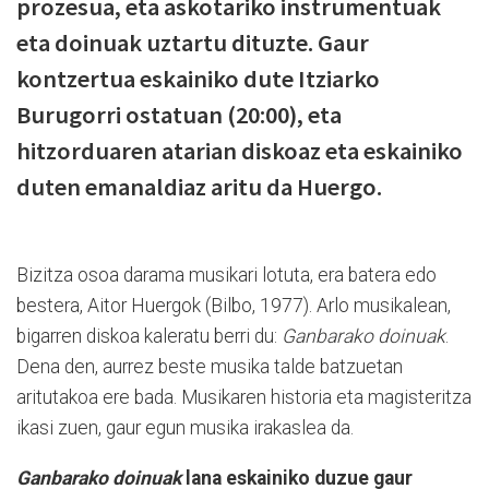
prozesua, eta askotariko instrumentuak
eta doinuak uztartu dituzte. Gaur
kontzertua eskainiko dute Itziarko
Burugorri ostatuan (20:00), eta
hitzorduaren atarian diskoaz eta eskainiko
duten emanaldiaz aritu da Huergo.
Bizitza osoa darama musikari lotuta, era batera edo
bestera, Aitor Huergok (Bilbo, 1977). Arlo musikalean,
bigarren diskoa kaleratu berri du:
Ganbarako doinuak
.
Dena den, aurrez beste musika talde batzuetan
aritutakoa ere bada. Musikaren historia eta magisteritza
ikasi zuen, gaur egun musika irakaslea da.
Ganbarako doinuak
lana eskainiko duzue gaur