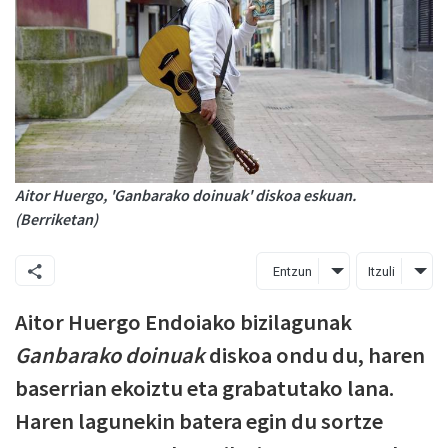
Aitor Huergo, 'Ganbarako doinuak' diskoa eskuan.
(Berriketan)
Entzun
Itzuli
Aitor Huergo Endoiako bizilagunak
Ganbarako doinuak
diskoa ondu du, haren
baserrian ekoiztu eta grabatutako lana.
Haren lagunekin batera egin du sortze