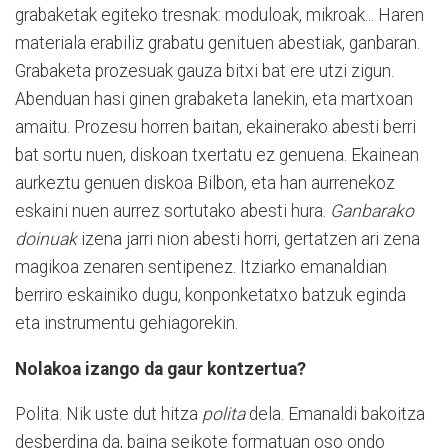
grabaketak egiteko tresnak: moduloak, mikroak... Haren
materiala erabiliz grabatu genituen abestiak, ganbaran.
Grabaketa prozesuak gauza bitxi bat ere utzi zigun.
Abenduan hasi ginen grabaketa lanekin, eta martxoan
amaitu. Prozesu horren baitan, ekainerako abesti berri
bat sortu nuen, diskoan txertatu ez genuena. Ekainean
aurkeztu genuen diskoa Bilbon, eta han aurrenekoz
eskaini nuen aurrez sortutako abesti hura.
Ganbarako
doinuak
izena jarri nion abesti horri, gertatzen ari zena
magikoa zenaren sentipenez. Itziarko emanaldian
berriro eskainiko dugu, konponketatxo batzuk eginda
eta instrumentu gehiagorekin.
Nolakoa izango da gaur kontzertua?
Polita. Nik uste dut hitza
polita
dela. Emanaldi bakoitza
desberdina da, baina seikote formatuan oso ondo