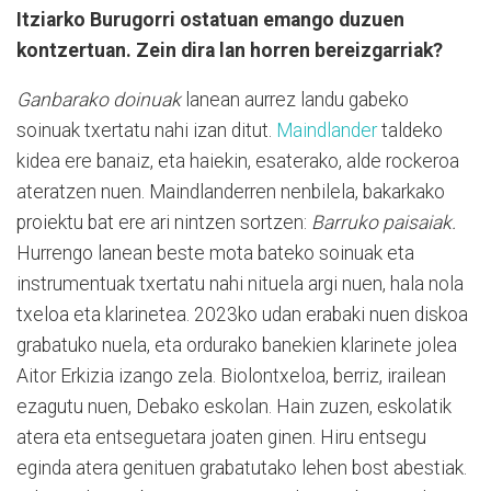
Itziarko Burugorri ostatuan emango duzuen
kontzertuan. Zein dira lan horren bereizgarriak?
Ganbarako doinuak
lanean aurrez landu gabeko
soinuak txertatu nahi izan ditut.
Maindlander
taldeko
kidea ere banaiz, eta haiekin, esaterako, alde rockeroa
ateratzen nuen. Maindlanderren nenbilela, bakarkako
proiektu bat ere ari nintzen sortzen:
Barruko paisaiak.
Hurrengo lanean beste mota bateko soinuak eta
instrumentuak txertatu nahi nituela argi nuen, hala nola
txeloa eta klarinetea. 2023ko udan erabaki nuen diskoa
grabatuko nuela, eta ordurako banekien klarinete jolea
Aitor Erkizia izango zela. Biolontxeloa, berriz, irailean
ezagutu nuen, Debako eskolan. Hain zuzen, eskolatik
atera eta entseguetara joaten ginen. Hiru entsegu
eginda atera genituen grabatutako lehen bost abestiak.