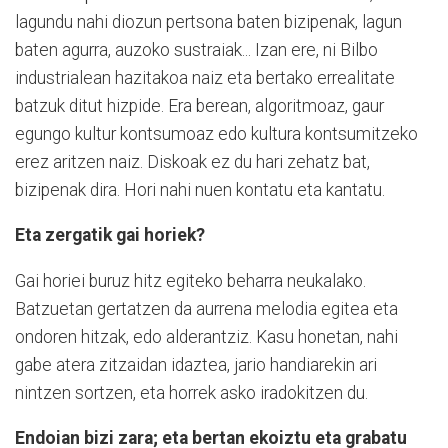
lagundu nahi diozun pertsona baten bizipenak, lagun
baten agurra, auzoko sustraiak... Izan ere, ni Bilbo
industrialean hazitakoa naiz eta bertako errealitate
batzuk ditut hizpide. Era berean, algoritmoaz, gaur
egungo kultur kontsumoaz edo kultura kontsumitzeko
erez aritzen naiz. Diskoak ez du hari zehatz bat,
bizipenak dira. Hori nahi nuen kontatu eta kantatu.
Eta zergatik gai horiek?
Gai horiei buruz hitz egiteko beharra neukalako.
Batzuetan gertatzen da aurrena melodia egitea eta
ondoren hitzak, edo alderantziz. Kasu honetan, nahi
gabe atera zitzaidan idaztea, jario handiarekin ari
nintzen sortzen, eta horrek asko iradokitzen du.
Endoian bizi zara; eta bertan ekoiztu eta grabatu