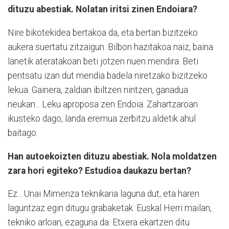
dituzu abestiak. Nolatan iritsi zinen Endoiara?
Nire bikotekidea bertakoa da, eta bertan bizitzeko
aukera suertatu zitzaigun. Bilbon hazitakoa naiz, baina
lanetik ateratakoan beti jotzen nuen mendira. Beti
pentsatu izan dut mendia badela niretzako bizitzeko
lekua. Gainera, zaldian ibiltzen nintzen, ganadua
neukan... Leku aproposa zen Endoia. Zahartzaroan
ikusteko dago, landa eremua zerbitzu aldetik ahul
baitago.
Han autoekoizten dituzu abestiak. Nola moldatzen
zara hori egiteko? Estudioa daukazu bertan?
Ez... Unai Mimenza teknikaria laguna dut, eta haren
laguntzaz egin ditugu grabaketak. Euskal Herri mailan,
tekniko arloan, ezaguna da. Etxera ekartzen ditu