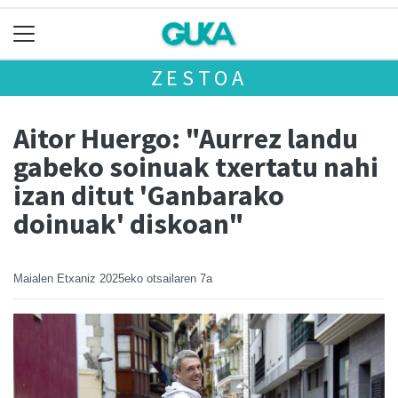
ZESTOA
Aitor Huergo: "Aurrez landu
gabeko soinuak txertatu nahi
izan ditut 'Ganbarako
doinuak' diskoan"
Maialen Etxaniz
2025eko otsailaren 7a