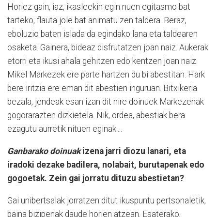
Horiez gain, iaz, ikasleekin egin nuen egitasmo bat
tarteko, flauta jole bat animatu zen taldera. Beraz,
eboluzio baten islada da egindako lana eta taldearen
osaketa. Gainera, bideaz disfrutatzen joan naiz. Aukerak
etorri eta ikusi ahala gehitzen edo kentzen joan naiz.
Mikel Markezek ere parte hartzen du bi abestitan. Hark
bere iritzia ere eman dit abestien inguruan. Bitxikeria
bezala, jendeak esan izan dit nire doinuek Markezenak
gogorarazten dizkietela. Nik, ordea, abestiak bera
ezagutu aurretik nituen eginak....
Ganbarako doinuak
izena jarri diozu lanari, eta
iradoki dezake badilera, nolabait, burutapenak edo
gogoetak. Zein gai jorratu dituzu abestietan?
Gai unibertsalak jorratzen ditut ikuspuntu pertsonaletik,
baina bizipenak daude horien atzean. Esaterako,