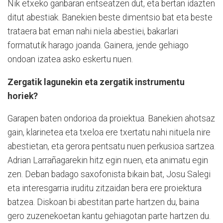
Nik etxeko ganbaran entseatzen dut, eta bertan idazten
ditut abestiak. Banekien beste dimentsio bat eta beste
trataera bat eman nahi niela abestiei, bakarlari
formatutik harago joanda. Gainera, jende gehiago
ondoan izatea asko eskertu nuen.
Zergatik lagunekin eta zergatik instrumentu
horiek?
Garapen baten ondorioa da proiektua. Banekien ahotsaz
gain, klarinetea eta txeloa ere txertatu nahi nituela nire
abestietan, eta gerora pentsatu nuen perkusioa sartzea.
Adrian Larrañagarekin hitz egin nuen, eta animatu egin
zen. Deban badago saxofonista bikain bat, Josu Salegi
eta interesgarria iruditu zitzaidan bera ere proiektura
batzea. Diskoan bi abestitan parte hartzen du, baina
gero zuzenekoetan kantu gehiagotan parte hartzen du.