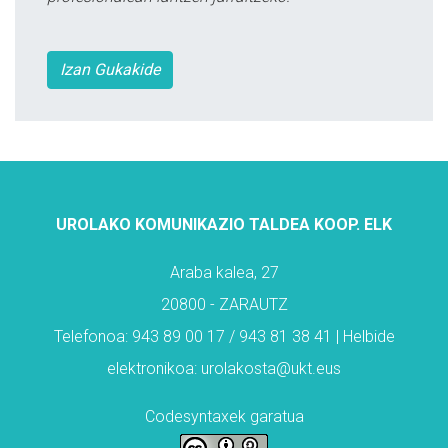
Izan Gukakide
UROLAKO KOMUNIKAZIO TALDEA KOOP. ELK
Araba kalea, 27
20800 - ZARAUTZ
Telefonoa: 943 89 00 17 / 943 81 38 41 | Helbide
elektronikoa: urolakosta@ukt.eus
Codesyntaxek garatua