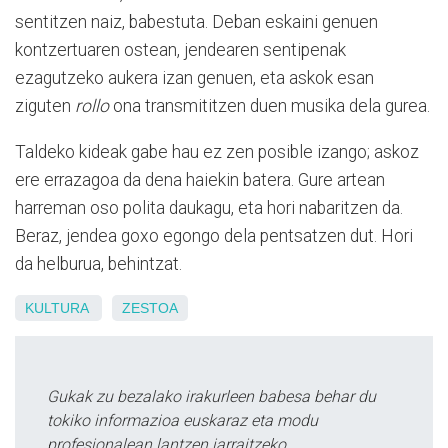
sentitzen naiz, babestuta. Deban eskaini genuen
kontzertuaren ostean, jendearen sentipenak
ezagutzeko aukera izan genuen, eta askok esan
ziguten
rollo
ona transmititzen duen musika dela gurea.
Taldeko kideak gabe hau ez zen posible izango; askoz
ere errazagoa da dena haiekin batera. Gure artean
harreman oso polita daukagu, eta hori nabaritzen da.
Beraz, jendea goxo egongo dela pentsatzen dut. Hori
da helburua, behintzat.
KULTURA
ZESTOA
Gukak zu bezalako irakurleen babesa behar du
tokiko informazioa euskaraz eta modu
profesionalean lantzen jarraitzeko.