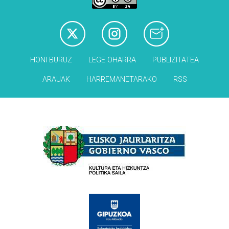
HONI BURUZ
LEGE OHARRA
PUBLIZITATEA
ARAUAK
HARREMANETARAKO
RSS
Babesleak