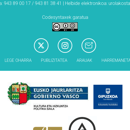
: 943 89 00 17 / 943 81 38 41 | Helbide elektronikoa: urolakos
Codesyntaxek garatua
LEGE OHARRA
PUBLIZITATEA
ARAUAK
HARREMANET
Babesleak