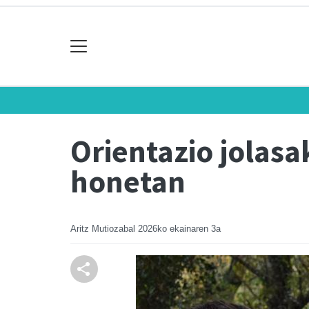
Orientazio jolasa
honetan
Aritz Mutiozabal
2026ko ekainaren 3a