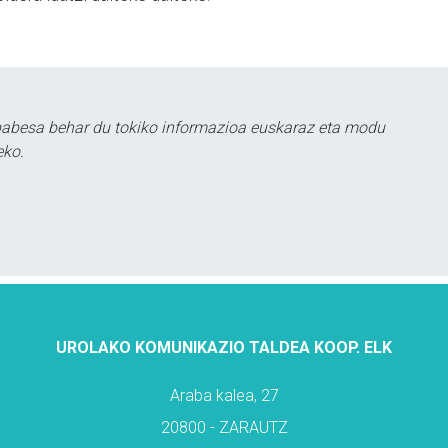
babesa behar du tokiko informazioa euskaraz eta modu
eko.
UROLAKO KOMUNIKAZIO TALDEA KOOP. ELK
Araba kalea, 27
20800 - ZARAUTZ