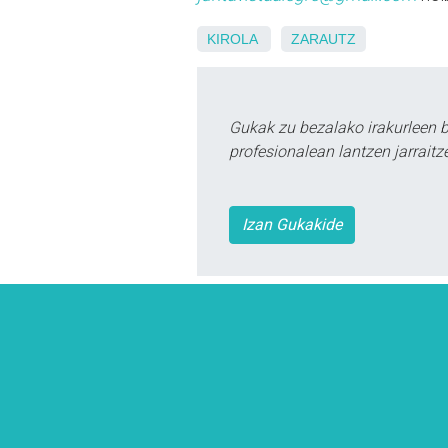
KIROLA
ZARAUTZ
Gukak zu bezalako irakurleen 
profesionalean lantzen jarraitz
Izan Gukakide