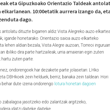
teak eta Gipuzkoako Orientazio Taldeak antola
elkarlanean. 10:00etatik aurrera izango da, et
uzenduta dago.
 antolatu dituzte bigarren aldiz Vista Alegreko auzo elkarte
k, igande honetarako. Orientazio saioa auzo elkarteko
ta lehen aldian bezala, Vista Alegre auzoan, Torreoi ingurua
n ibiliko dira parte hartzaileak; urria amaieran egin zuten
 hartu zuten parte.
enez, ondorengoek har dezakete parte jolasetan: LHko
 eta DBHkoek zein helduek, berriz, banaka zein taldean. Hori
an behar dute izena ondorengo
lotura honetan dagoen
 zabalagoa jasotzeko edo zalantzak argitzeko,
bidera idatzi daiteke daiteke.