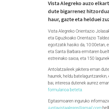
Vista Alegreko auzo elkar
dute bigarrenez hitzordua 
haur, gazte eta helduei z
Vista Alegreko Orientazio Jolasak
eta Gipuzkoako Orientazio Taldea
egoitzatik hasiko da, 10:00etan, e
eta Santa Barbara ermitaren buelta
estreinako saioa, eta 150 lagunek
Antolatzaileek jakitera eman dut
haurrek, heldu batelaguntzarekin,
bai, interesa dutenek aurrez em
formularioa beteta.
Egitasmoaren inguruko informazio
juntavistaalegre@gmail.com
hel