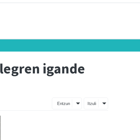
Alegren igande
Entzun
Itzuli