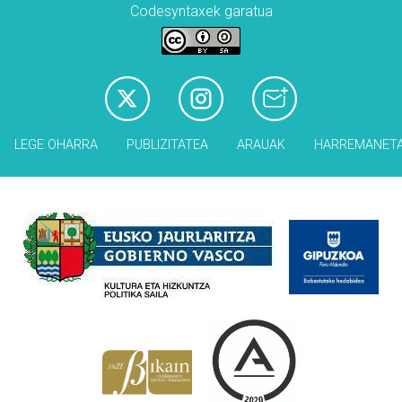
Codesyntaxek garatua
LEGE OHARRA
PUBLIZITATEA
ARAUAK
HARREMANET
Babesleak