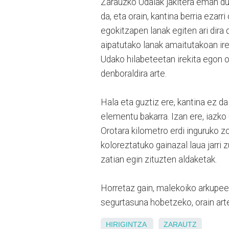
Zarauzko Udalak jakitera eman du
da, eta orain, kantina berria ezar
egokitzapen lanak egiten ari dira 
aipatutako lanak amaitutakoan ire
Udako hilabeteetan irekita egon o
denboraldira arte.
Hala eta guztiz ere, kantina ez d
elementu bakarra. Izan ere, iazko 
Orotara kilometro erdi inguruko z
koloreztatuko gainazal laua jarri 
zatian egin zituzten aldaketak.
Horretaz gain, malekoiko arkupee
segurtasuna hobetzeko, orain arte 
HIRIGINTZA
ZARAUTZ