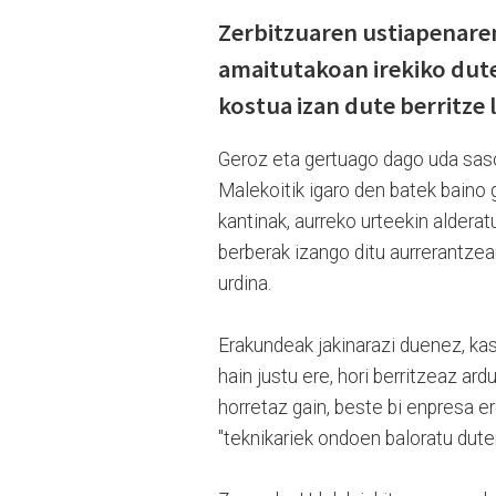
Zerbitzuaren ustiapenare
amaitutakoan irekiko dute,
kostua izan dute berritze 
Geroz eta gertuago dago uda sasoi
Malekoitik igaro den batek baino
kantinak, aurreko urteekin alderat
berberak izango ditu aurrerantzea
urdina.
Erakundeak jakinarazi duenez, kase
hain justu ere, hori berritzeaz a
horretaz gain, beste bi enpresa er
"teknikariek ondoen baloratu duten