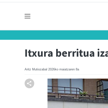
Itxura berritua 
Aritz Mutiozabal
2026ko maiatzaren 8a