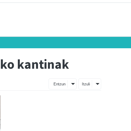
ako kantinak
Entzun
Itzuli