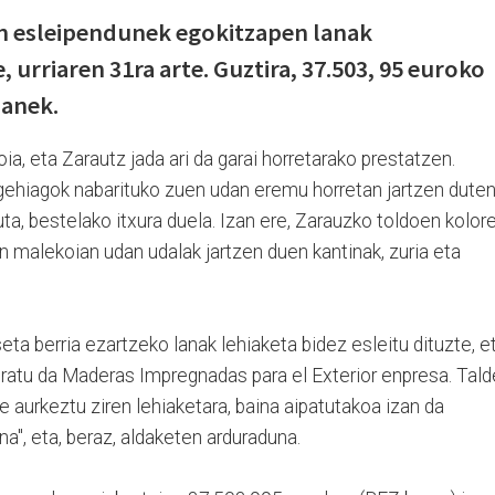
n esleipendunek egokitzapen lanak
 urriaren 31ra arte. Guztira, 37.503, 95 euroko
lanek.
a, eta Zarautz jada ari da garai horretarako prestatzen.
 gehiagok nabarituko zuen udan eremu horretan jartzen dute
uta, bestelako itxura duela. Izan ere, Zarauzko toldoen kolor
n malekoian udan udalak jartzen duen kantinak, zuria eta
ta berria ezartzeko lanak lehiaketa bidez esleitu dituzte, et
rduratu da Maderas Impregnadas para el Exterior enpresa. Tald
e aurkeztu ziren lehiaketara, baina aipatutakoa izan da
a", eta, beraz, aldaketen arduraduna.