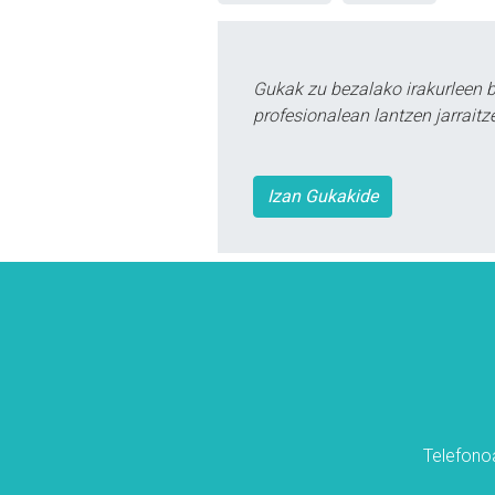
Gukak zu bezalako irakurleen 
profesionalean lantzen jarraitz
Izan Gukakide
Telefonoa