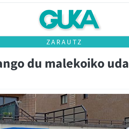
ZARAUTZ
izango du malekoiko ud