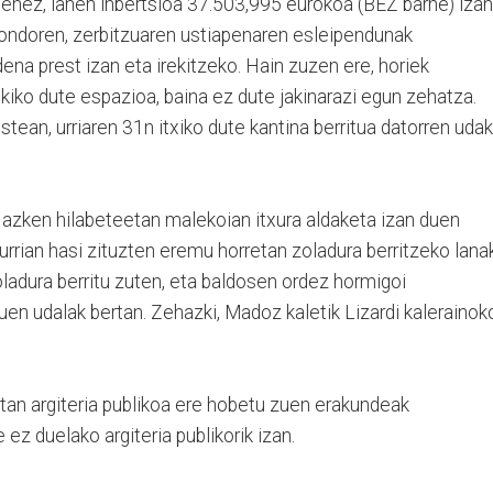
enez, lanen inbertsioa 37.503,995 eurokoa (BEZ barne) izan
ri ondoren, zerbitzuaren ustiapenaren esleipendunak
dena prest izan eta irekitzeko. Hain zuzen ere, horiek
kiko dute espazioa, baina ez dute jakinarazi egun zehatza.
stean, urriaren 31n itxiko dute kantina berritua datorren uda
a azken hilabeteetan malekoian itxura aldaketa izan duen
urrian hasi zituzten eremu horretan zoladura berritzeko lanak
oladura berritu zuten, eta baldosen ordez hormigoi
zuen udalak bertan. Zehazki, Madoz kaletik Lizardi kalerainok
tan argiteria publikoa ere hobetu zuen erakundeak
ez duelako argiteria publikorik izan.