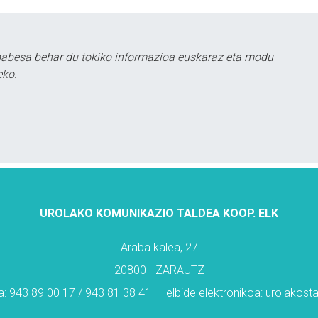
babesa behar du tokiko informazioa euskaraz eta modu
eko.
UROLAKO KOMUNIKAZIO TALDEA KOOP. ELK
Araba kalea, 27
20800 - ZARAUTZ
: 943 89 00 17 / 943 81 38 41 | Helbide elektronikoa: urolakos