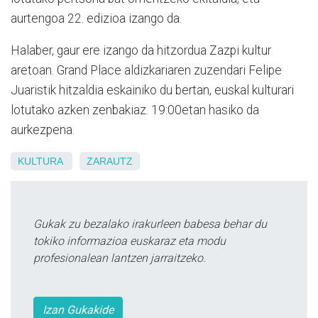
aurtengoa 22. edizioa izango da.
Halaber, gaur ere izango da hitzordua Zazpi kultur
aretoan. Grand Place aldizkariaren zuzendari Felipe
Juaristik hitzaldia eskainiko du bertan, euskal kulturari
lotutako azken zenbakiaz. 19:00etan hasiko da
aurkezpena.
KULTURA
ZARAUTZ
Gukak zu bezalako irakurleen babesa behar du
tokiko informazioa euskaraz eta modu
profesionalean lantzen jarraitzeko.
Izan Gukakide