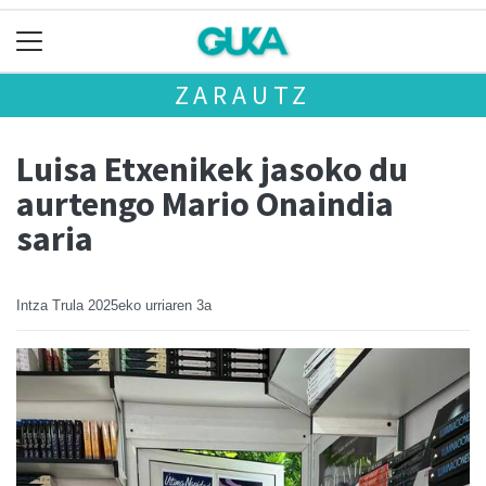
ZARAUTZ
Luisa Etxenikek jasoko du
aurtengo Mario Onaindia
saria
Intza Trula
2025eko urriaren 3a