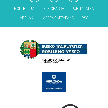
HONI BURUZ
LEGE OHARRA
PUBLIZITATEA
ARAUAK
HARREMANETARAKO
RSS
Babesleak