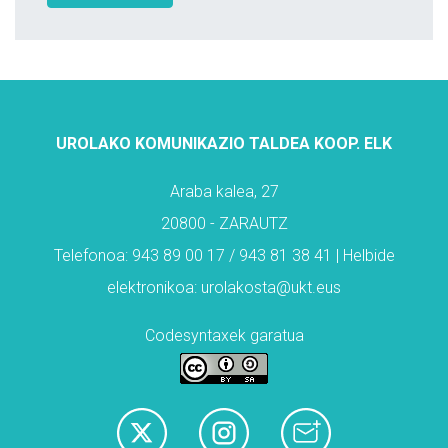
UROLAKO KOMUNIKAZIO TALDEA KOOP. ELK
Araba kalea, 27
20800 - ZARAUTZ
Telefonoa: 943 89 00 17 / 943 81 38 41 | Helbide
elektronikoa: urolakosta@ukt.eus
Codesyntaxek garatua