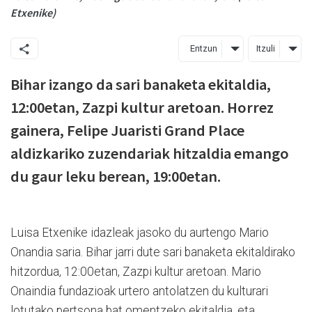
Etxenike)
Entzun
Itzuli
Bihar izango da sari banaketa ekitaldia,
12:00etan, Zazpi kultur aretoan. Horrez
gainera, Felipe Juaristi Grand Place
aldizkariko zuzendariak hitzaldia emango
du gaur leku berean, 19:00etan.
Luisa Etxenike idazleak jasoko du aurtengo Mario
Onandia saria. Bihar jarri dute sari banaketa ekitaldirako
hitzordua, 12:00etan, Zazpi kultur aretoan. Mario
Onaindia fundazioak urtero antolatzen du kulturari
lotutako pertsona bat omentzeko ekitaldia, eta