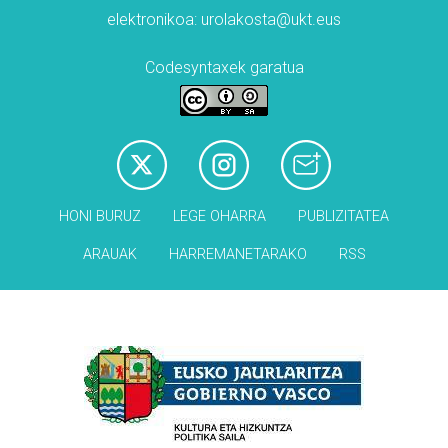
elektronikoa: urolakosta@ukt.eus
Codesyntaxek garatua
HONI BURUZ
LEGE OHARRA
PUBLIZITATEA
ARAUAK
HARREMANETARAKO
RSS
Babesleak