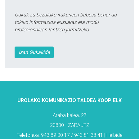
Gukak zu bezalako irakurleen babesa behar du
tokiko informazioa euskaraz eta modu
profesionalean lantzen jarraitzeko.
Izan Gukakide
UROLAKO KOMUNIKAZIO TALDEA KOOP. ELK
Araba kalea, 27
20800 - ZARAUTZ
Telefonoa: 943 89 00 17 / 943 81 38 41 | Helbide