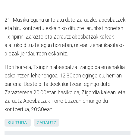
21. Musika Eguna antolatu dute Zarauzko abesbatzek,
eta hiru kontzertu eskainiko dituzte larunbat honetan.
Txinpirin, Zarazte eta Zarautz abesbatzak kaleak
alaituko dituzte egun horretan, urtean zehar ikasitako
piezak jendaurrean eskainiz.
Hori horrela, Txinpirin abesbatza izango da emanaldia
eskaintzen lehenengoa; 12:30ean egingo du, herrian
barrena. Beste bi taldeek iluntzean egingo dute:
Zarazterena 20:00etan hasiko da, Zigordia kalean, eta
Zarautz Abesbatzak Torre Luzean emango du
kontzertua, 20:30ean.
KULTURA
ZARAUTZ