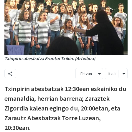
Txinpirin abesbatza Frontoi Txikin. (Artxiboa)
Entzun
Itzuli
Txinpirin abesbatzak 12:30ean eskainiko du
emanaldia, herrian barrena; Zaraztek
Zigordia kalean egingo du, 20:00etan, eta
Zarautz Abesbatzak Torre Luzean,
20:30ean.