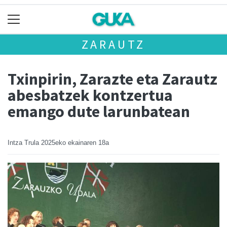
ZARAUTZ
Txinpirin, Zarazte eta Zarautz
abesbatzek kontzertua
emango dute larunbatean
Intza Trula
2025eko ekainaren 18a