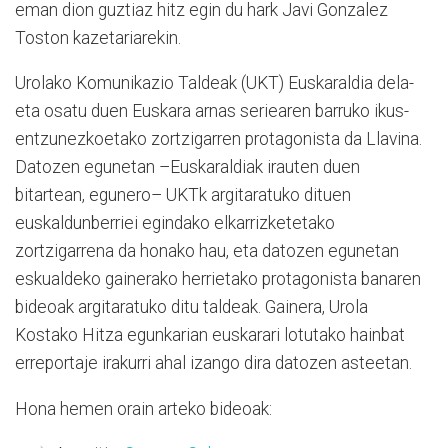
eman dion guztiaz hitz egin du hark Javi Gonzalez
Toston kazetariarekin.
Urolako Komunikazio Taldeak (UKT) Euskaraldia dela-
eta osatu duen Euskara arnas seriearen barruko ikus-
entzunezkoetako zortzigarren protagonista da Llavina.
Datozen egunetan –Euskaraldiak irauten duen
bitartean, egunero– UKTk argitaratuko dituen
euskaldunberriei egindako elkarrizketetako
zortzigarrena da honako hau, eta datozen egunetan
eskualdeko gainerako herrietako protagonista banaren
bideoak argitaratuko ditu taldeak. Gainera, Urola
Kostako Hitza egunkarian euskarari lotutako hainbat
erreportaje irakurri ahal izango dira datozen asteetan.
Hona hemen orain arteko bideoak: