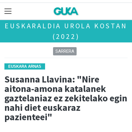
EUSKARALDIA UROLA KOSTAN
(2022)
SARRERA
EUSKARA ARNAS
Susanna Llavina: "Nire
aitona-amona katalanek
gaztelaniaz ez zekitelako egin
nahi diet euskaraz
pazienteei"