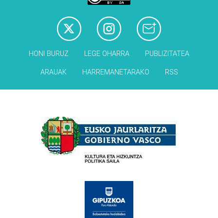
HONI BURUZ
LEGE OHARRA
PUBLIZITATEA
ARAUAK
HARREMANETARAKO
RSS
Babesleak