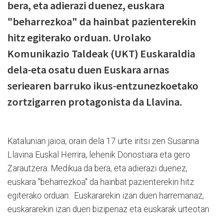
bera, eta adierazi duenez, euskara
"beharrezkoa" da hainbat pazienterekin
hitz egiterako orduan. Urolako
Komunikazio Taldeak (UKT) Euskaraldia
dela-eta osatu duen Euskara arnas
seriearen barruko ikus-entzunezkoetako
zortzigarren protagonista da Llavina.
Katalunian jaioa, orain dela 17 urte iritsi zen Susanna
Llavina Euskal Herrira, lehenik Donostiara eta gero
Zarautzera. Medikua da bera, eta adierazi duenez,
euskara "beharrezkoa" da hainbat pazienterekin hitz
egiterako orduan. Euskararekin izan duen harremanaz,
euskararekin izan duen bizipenaz eta euskarak urteotan