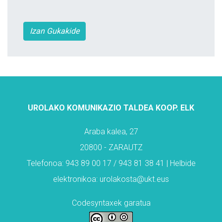
Izan Gukakide
UROLAKO KOMUNIKAZIO TALDEA KOOP. ELK
Araba kalea, 27
20800 - ZARAUTZ
Telefonoa: 943 89 00 17 / 943 81 38 41 | Helbide
elektronikoa: urolakosta@ukt.eus
Codesyntaxek garatua