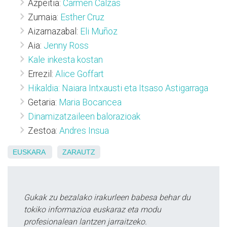
Azpeitia:
Carmen Calzas
Zumaia:
Esther Cruz
Aizarnazabal:
Eli Muñoz
Aia:
Jenny Ross
Kale inkesta kostan
Errezil:
Alice Goffart
Hikaldia: Naiara Intxausti eta Itsaso Astigarraga
Getaria:
Maria Bocancea
Dinamizatzaileen balorazioak
Zestoa:
Andres Insua
EUSKARA
ZARAUTZ
Gukak zu bezalako irakurleen babesa behar du
tokiko informazioa euskaraz eta modu
profesionalean lantzen jarraitzeko.