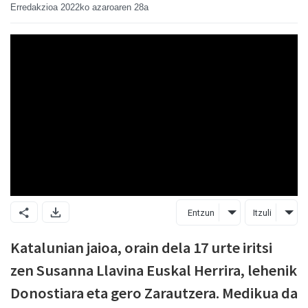
Erredakzioa
2022ko azaroaren 28a
Entzun
Itzuli
Katalunian jaioa, orain dela 17 urte iritsi
zen Susanna Llavina Euskal Herrira, lehenik
Donostiara eta gero Zarautzera. Medikua da