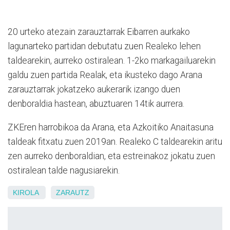
20 urteko atezain zarauztarrak Eibarren aurkako
lagunarteko partidan debutatu zuen Realeko lehen
taldearekin, aurreko ostiralean. 1-2ko markagailuarekin
galdu zuen partida Realak, eta ikusteko dago Arana
zarauztarrak jokatzeko aukerarik izango duen
denboraldia hastean, abuztuaren 14tik aurrera.
ZKEren harrobikoa da Arana, eta Azkoitiko Anaitasuna
taldeak fitxatu zuen 2019an. Realeko C taldearekin aritu
zen aurreko denboraldian, eta estreinakoz jokatu zuen
ostiralean talde nagusiarekin.
KIROLA
ZARAUTZ