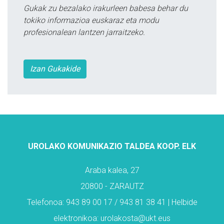
Gukak zu bezalako irakurleen babesa behar du
tokiko informazioa euskaraz eta modu
profesionalean lantzen jarraitzeko.
Izan Gukakide
UROLAKO KOMUNIKAZIO TALDEA KOOP. ELK
Araba kalea, 27
20800 - ZARAUTZ
Telefonoa: 943 89 00 17 / 943 81 38 41 | Helbide
elektronikoa: urolakosta@ukt.eus