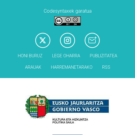
Codesyntaxek garatua
HONI BURUZ
LEGE OHARRA
PUBLIZITATEA
ARAUAK
HARREMANETARAKO
RSS
Babesleak