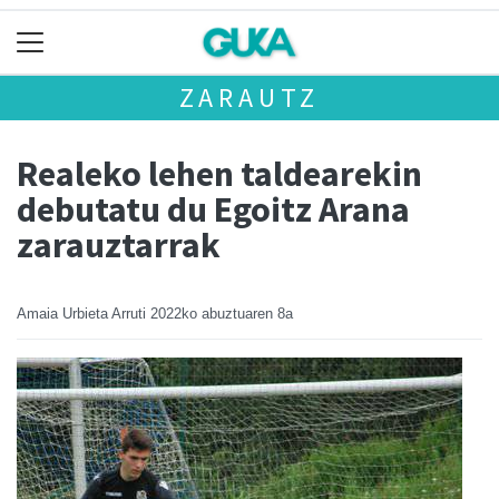
ZARAUTZ
Realeko lehen taldearekin
debutatu du Egoitz Arana
zarauztarrak
Amaia Urbieta Arruti
2022ko abuztuaren 8a