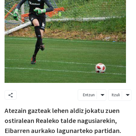
Entzun
Itzuli
Atezain gazteak lehen aldiz jokatu zuen
ostiralean Realeko talde nagusiarekin,
Eibarren aurkako lagunarteko partidan.