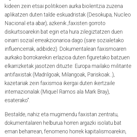
kideen zein etsai politikoen aurka biolentzia zuzena
aplikatzen duten talde eskuadristak (Desokupa, Nucleo
Nacional eta abar); azkenik ,faxisten gorroto
diskurtsoarekin bat egin eta hura zilegiztatzen duen
oinarri sozial erreakzionarioa dago (sare sozialetako
influencerrak, adibidez). Dokumentalean faxismoaren
aurkako borrokarekin erlazioa duten figuretako batzuen
elkarrizketak jasotzen dituzte: Europa mailako militante
antifaxistak (Madrilgoak, Milangoak, Pariskoak...),
kazetariak zein faxismoa ikergai duten ikertzaile
internazionalak (Miquel Ramos ala Mark Bray),
esaterako".
Bestalde, nahiz eta mugimendu faxistan zentratu,
dokumentalaren helburua horren argazki isolatu bat
eman beharrean, fenomeno horrek kapitalismoarekin,