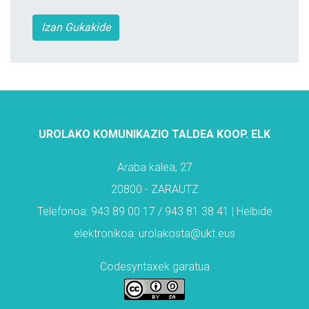
Izan Gukakide
UROLAKO KOMUNIKAZIO TALDEA KOOP. ELK
Araba kalea, 27
20800 - ZARAUTZ
Telefonoa: 943 89 00 17 / 943 81 38 41 | Helbide
elektronikoa: urolakosta@ukt.eus
Codesyntaxek garatua