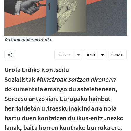
Dokumentalaren irudia.
Entzun
Itzuli
Erraztu
Urola Erdiko Kontseilu
Sozialistak
Munstroak sortzen direnean
dokumentala emango du astelehenean,
Soreasu antzokian. Europako hainbat
herrialdetan ultraeskuinak indarra nola
hartu duen kontatzen du ikus-entzunezko
lanak, baita horren kontrako borroka ere.