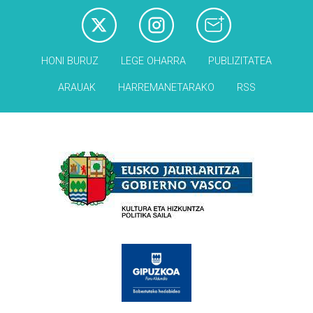
HONI BURUZ
LEGE OHARRA
PUBLIZITATEA
ARAUAK
HARREMANETARAKO
RSS
Babesleak