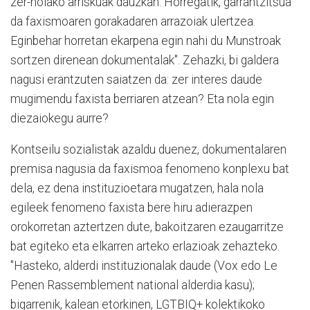
zer-nolako arriskuak dauzkan. Horregatik, garrantzitsua
da faxismoaren gorakadaren arrazoiak ulertzea.
Eginbehar horretan ekarpena egin nahi du Munstroak
sortzen direnean dokumentalak". Zehazki, bi galdera
nagusi erantzuten saiatzen da: zer interes daude
mugimendu faxista berriaren atzean? Eta nola egin
diezaiokegu aurre?
Kontseilu sozialistak azaldu duenez, dokumentalaren
premisa nagusia da faxismoa fenomeno konplexu bat
dela, ez dena instituzioetara mugatzen, hala nola
egileek fenomeno faxista bere hiru adierazpen
orokorretan aztertzen dute, bakoitzaren ezaugarritze
bat egiteko eta elkarren arteko erlazioak zehazteko.
"Hasteko, alderdi instituzionalak daude (Vox edo Le
Penen Rassemblement national alderdia kasu);
bigarrenik, kalean etorkinen, LGTBIQ+ kolektikoko