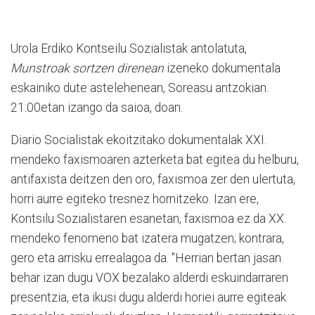
Urola Erdiko Kontseilu Sozialistak antolatuta,
Munstroak sortzen direnean
izeneko dokumentala
eskainiko dute astelehenean, Soreasu antzokian.
21:00etan izango da saioa, doan.
Diario Socialistak ekoitzitako dokumentalak XXI.
mendeko faxismoaren azterketa bat egitea du helburu,
antifaxista deitzen den oro, faxismoa zer den ulertuta,
horri aurre egiteko tresnez hornitzeko. Izan ere,
Kontsilu Sozialistaren esanetan, faxismoa ez da XX.
mendeko fenomeno bat izatera mugatzen; kontrara,
gero eta arrisku errealagoa da. "Herrian bertan jasan
behar izan dugu VOX bezalako alderdi eskuindarraren
presentzia, eta ikusi dugu alderdi horiei aurre egiteak