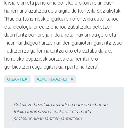
krisiarekin eta panorama politiko orokorrarekin duen
harremana azaltzea dela argitu du Kontsilu Sozialistak.
"Hau da, faxismoak oligarkiaren ofentsiba autoritarioa
eta ideologia erreakzionarioa zabaltzeko betetzen
duen funtzioan ere jarri da arreta. Faxismoa gero eta
indar handiagoa hartzen ari den garaiotan, garrantzitsua
iruditzen zaigu formakuntzarako eta eztabaidarako
horrelako espazioak sortzea eta herritar oro
gonbidatzen dugu egitarauan parte hartzera".
GIZARTEA
AZKOITIA
AZPEITIA
Gukak zu bezalako irakurleen babesa behar du
tokiko informazioa euskaraz eta modu
profesionalean lantzen jarraitzeko.