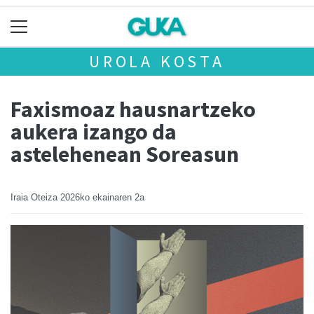
UROLA KOSTA
Faxismoaz hausnartzeko
aukera izango da
astelehenean Soreasun
Iraia Oteiza
2026ko ekainaren 2a