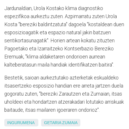
Jardunaldian, Urola Kostako klima diagnostiko
espezifikoa aurkeztu zuten. Azpimarratu zuten Urola
Kosta "bereziki baldintzatuta" dagoela "kostaldean duen
esposizioagatik eta espazio natural jakin batzuen
sentikortasunagatik". Horien artean kokatu zituzten
Pagoetako eta Izarraitzeko Kontserbazio Bereziko
Eremuak, "klima aldaketaren ondorioen aurrean
kalteberatasun maila handiak identifikatzen baitira".
Bestetik, saioan aurkeztutako azterketak eskualdeko
itsasertzeko esposizio handian ere arreta jartzen duela
gogoratu zuten, "bereziki Zarautzen eta Zumaian, itsas
uholdeei eta hondartzen atzerakadari lotutako arriskuak
baitaude, itsas mailaren igoeraren ondorioz".
INGURUMENA
GETARIA
ZUMAIA