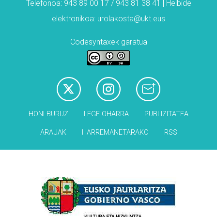
Telefonoa: 943 89 00 17 / 943 81 38 41 | Helbide
elektronikoa: urolakosta@ukt.eus
Codesyntaxek garatua
HONI BURUZ
LEGE OHARRA
PUBLIZITATEA
ARAUAK
HARREMANETARAKO
RSS
Babesleak