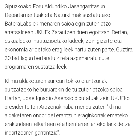
Gipuzkoako Foru Aldundiko Jasangarritasun
Departamentuak eta Naturklimak sustatutako
BateraLabs ekimenaren saioa egin zuten atzo
arratsaldean UKUEk Zarautzen duen egoitzan. Bertan,
eskualdeko instituzioetako kideek, zein gizarte eta
ekonomia arloetako eragileek hartu zuten parte. Guztira,
30 bat lagun bertaratu zirela azpimarratu dute
programaren sustatzaileek.
Klima aldaketaren aurrean tokiko erantzunak
bultzatzeko helburuarekin deitu zuten atzoko saioa.
Hartan, Jose Ignacio Asensio diputatuak zein UKUEko
presidente Ion Arozenak nabarmendu zuten "klima-
aldaketaren ondorioei erantzun eraginkorrak emateko
erakundeen, elkarteen eta herritarren arteko lankidetza
indartzearen garrantzia".