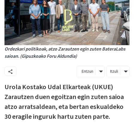
Ordezkari politikoak, atzo Zarautzen egin zuten BateraLabs
saioan. (Gipuzkoako Foru Aldundia)
Entzun
Itzuli
Urola Kostako Udal Elkarteak (UKUE)
Zarautzen duen egoitzan egin zuten saioa
atzo arratsaldean, eta bertan eskualdeko
30 eragile inguruk hartu zuten parte.