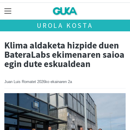
UROLA KOSTA
Klima aldaketa hizpide duen
BateraLabs ekimenaren saioa
egin dute eskualdean
Juan Luis Romatet
2026ko ekainaren 2a