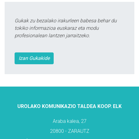
Gukak zu bezalako irakurleen babesa behar du
tokiko informazioa euskaraz eta modu
profesionalean lantzen jarraitzeko.
Izan Gukakide
UROLAKO KOMUNIKAZIO TALDEA KOOP. ELK
Araba kalea, 27
20800 - ZARAUTZ