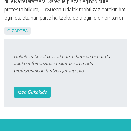
du elkarretaratzera. Saregile plazan egingo dute
protesta bilkura, 19:30ean. Udalak mobilizazioarekin bat
egin du, eta han parte hartzeko deia egin die herritarrei.
GIZARTEA
Gukak zu bezalako irakurleen babesa behar du
tokiko informazioa euskaraz eta modu
profesionalean lantzen jarraitzeko.
Izan Gukakide