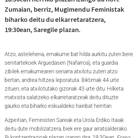
Zumaian, berriz, Mugimendu Feministak
biharko deitu du elkarretaratzera,
19:30ean, Saregile plazan.
Atzo, astelehena, emakume bat hilda aurkitu zuten bere
senitartekoek Arguedasen (Nafarroa), eta guardia
zibilek emakumearen senarra atxilotu zuten atzo
bertan, andrea hiltzea leporatuta. Biktimak 44 urte
zituen, eta atxilotutako gizonak 43 urte ditu. Hilketa
matxista salatzeko elkarretaratzeak deitu dituzte
gaurko eta biharko eskualdeko hainbat herritan.
Azpeitian, Feministen Sareak eta Urola Erdiko Itaiak
deitu dute mobilizatzera, biek ere gaur arratsalderako.
Bi kontzentrazioak plazan izango dira: 18:30ean,
Eraso