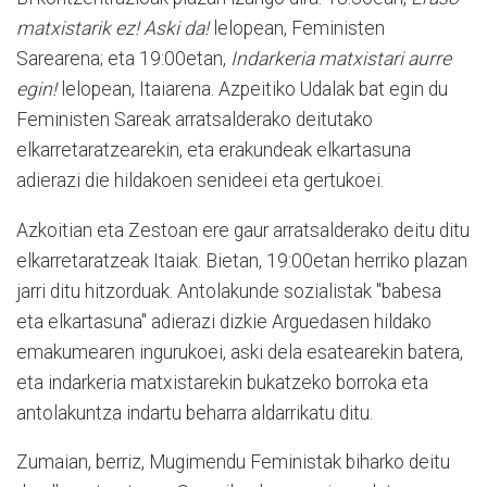
matxistarik ez! Aski da!
lelopean, Feministen
Sarearena; eta 19:00etan,
Indarkeria matxistari aurre
egin!
lelopean, Itaiarena. Azpeitiko Udalak bat egin du
Feministen Sareak arratsalderako deitutako
elkarretaratzearekin, eta erakundeak elkartasuna
adierazi die hildakoen senideei eta gertukoei.
Azkoitian eta Zestoan ere gaur arratsalderako deitu ditu
elkarretaratzeak Itaiak. Bietan, 19:00etan herriko plazan
jarri ditu hitzorduak. Antolakunde sozialistak "babesa
eta elkartasuna" adierazi dizkie Arguedasen hildako
emakumearen ingurukoei, aski dela esatearekin batera,
eta indarkeria matxistarekin bukatzeko borroka eta
antolakuntza indartu beharra aldarrikatu ditu.
Zumaian, berriz, Mugimendu Feministak biharko deitu