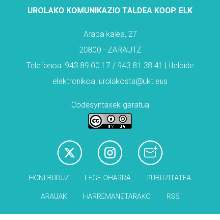
UROLAKO KOMUNIKAZIO TALDEA KOOP. ELK
Araba kalea, 27
20800 - ZARAUTZ
Telefonoa: 943 89 00 17 / 943 81 38 41 | Helbide
elektronikoa: urolakosta@ukt.eus
Codesyntaxek garatua
HONI BURUZ
LEGE OHARRA
PUBLIZITATEA
ARAUAK
HARREMANETARAKO
RSS