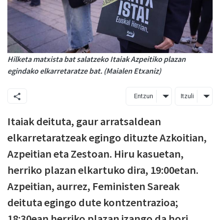
Hilketa matxista bat salatzeko Itaiak Azpeitiko plazan
egindako elkarretaratze bat. (Maialen Etxaniz)
Entzun
Itzuli
Itaiak deituta, gaur arratsaldean
elkarretaratzeak egingo dituzte Azkoitian,
Azpeitian eta Zestoan. Hiru kasuetan,
herriko plazan elkartuko dira, 19:00etan.
Azpeitian, aurrez, Feministen Sareak
deituta egingo dute kontzentrazioa;
18:30ean herriko plazan izango da hori.