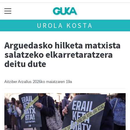
UROLA KOSTA
Arguedasko hilketa matxista
salatzeko elkarretaratzera
deitu dute
Aitziber Arzallus
2026ko maiatzaren 19a