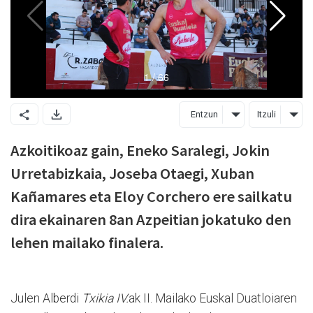
Entzun
Itzuli
Azkoitikoaz gain, Eneko Saralegi, Jokin
Urretabizkaia, Joseba Otaegi, Xuban
Kañamares eta Eloy Corchero ere sailkatu
dira ekainaren 8an Azpeitian jokatuko den
lehen mailako finalera.
Julen Alberdi
Txikia IV.
ak II. Mailako Euskal Duatloiaren