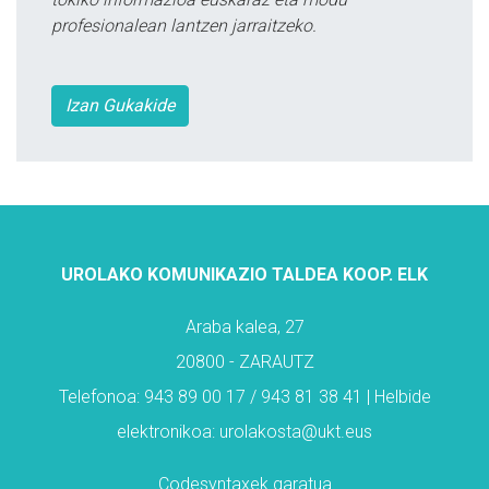
profesionalean lantzen jarraitzeko.
Izan Gukakide
UROLAKO KOMUNIKAZIO TALDEA KOOP. ELK
Araba kalea, 27
20800 - ZARAUTZ
Telefonoa: 943 89 00 17 / 943 81 38 41 | Helbide
elektronikoa: urolakosta@ukt.eus
Codesyntaxek garatua