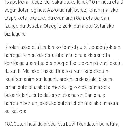
Txapelketa irabazi du, eskatutako lanak 10 minutu eta 3
segundotan eginda. Azkoitiarrak, beraz, lehen mailako
txapelketa jokatuko du ekainaren 8an, eta parean
izango du Joseba Otaegi zizurkildarra eta Getariako
bizilaguna.
Kirolari asko eta finalerako txartel gutxi zeuden jokoan,
horregatik, hortzak estututa aritu dira aizkoran eta
korrika gaur arratsaldean Azpeitiko zezen plazan jokatu
duten II. Mailako Euskal Duatloiaren Txapelketan.
Ikusleen animoen laguntzarekin, erakustaldi bikaina
eman dute plazako hemeretzi gizonek, baina seik
bakarrik lortu dute datorren ekainaren 8an plaza
horretan bertan jokatuko duten lehen mailako finalera
sailkatzea.
18:00etan hasi da proba, eta bost txandatan banatuta,