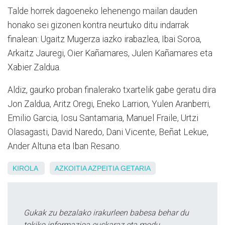
Talde horrek dagoeneko lehenengo mailan dauden
honako sei gizonen kontra neurtuko ditu indarrak
finalean: Ugaitz Mugerza iazko irabazlea, Ibai Soroa,
Arkaitz Jauregi, Oier Kañamares, Julen Kañamares eta
Xabier Zaldua.
Aldiz, gaurko proban finalerako txartelik gabe geratu dira
Jon Zaldua, Aritz Oregi, Eneko Larrion, Yulen Aranberri,
Emilio Garcia, Iosu Santamaria, Manuel Fraile, Urtzi
Olasagasti, David Naredo, Dani Vicente, Beñat Lekue,
Ander Altuna eta Iban Resano.
KIROLA
AZKOITIA
AZPEITIA
GETARIA
Gukak zu bezalako irakurleen babesa behar du
tokiko informazioa euskaraz eta modu