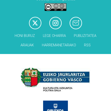
HONI BURUZ
LEGE OHARRA
PUBLIZITATEA
ARAUAK
HARREMANETARAKO
RSS
Babesleak