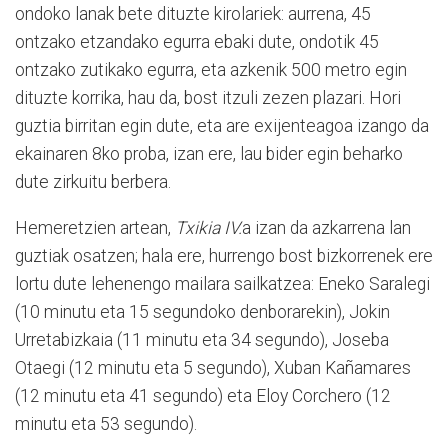
ondoko lanak bete dituzte kirolariek: aurrena, 45
ontzako etzandako egurra ebaki dute, ondotik 45
ontzako zutikako egurra, eta azkenik 500 metro egin
dituzte korrika, hau da, bost itzuli zezen plazari. Hori
guztia birritan egin dute, eta are exijenteagoa izango da
ekainaren 8ko proba, izan ere, lau bider egin beharko
dute zirkuitu berbera.
Hemeretzien artean,
Txikia IV.
a izan da azkarrena lan
guztiak osatzen; hala ere, hurrengo bost bizkorrenek ere
lortu dute lehenengo mailara sailkatzea: Eneko Saralegi
(10 minutu eta 15 segundoko denborarekin), Jokin
Urretabizkaia (11 minutu eta 34 segundo), Joseba
Otaegi (12 minutu eta 5 segundo), Xuban Kañamares
(12 minutu eta 41 segundo) eta Eloy Corchero (12
minutu eta 53 segundo).