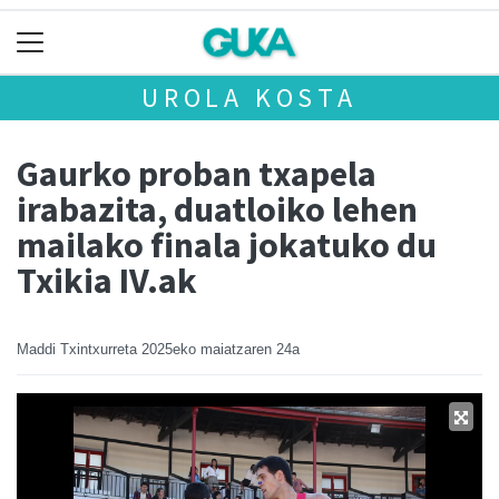
UROLA KOSTA
Gaurko proban txapela
irabazita, duatloiko lehen
mailako finala jokatuko du
Txikia IV.ak
Maddi Txintxurreta
2025eko maiatzaren 24a