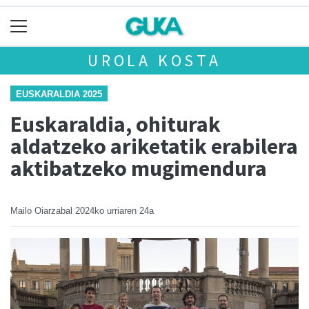
UROLA KOSTA
EUSKARALDIA 2025
Euskaraldia, ohiturak
aldatzeko ariketatik erabilera
aktibatzeko mugimendura
Mailo Oiarzabal
2024ko urriaren 24a