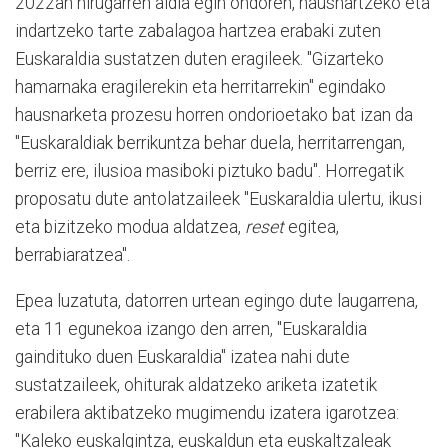
2022an hirugarren aldia egin ondoren, hausnartzeko eta
indartzeko tarte zabalagoa hartzea erabaki zuten
Euskaraldia sustatzen duten eragileek. "Gizarteko
hamarnaka eragilerekin eta herritarrekin" egindako
hausnarketa prozesu horren ondorioetako bat izan da
"Euskaraldiak berrikuntza behar duela, herritarrengan,
berriz ere, ilusioa masiboki piztuko badu". Horregatik
proposatu dute antolatzaileek "Euskaraldia ulertu, ikusi
eta bizitzeko modua aldatzea,
reset
egitea,
berrabiaratzea".
Epea luzatuta, datorren urtean egingo dute laugarrena,
eta 11 egunekoa izango den arren, "Euskaraldia
gaindituko duen Euskaraldia" izatea nahi dute
sustatzaileek, ohiturak aldatzeko ariketa izatetik
erabilera aktibatzeko mugimendu izatera igarotzea:
"Kaleko euskalgintza, euskaldun eta euskaltzaleak