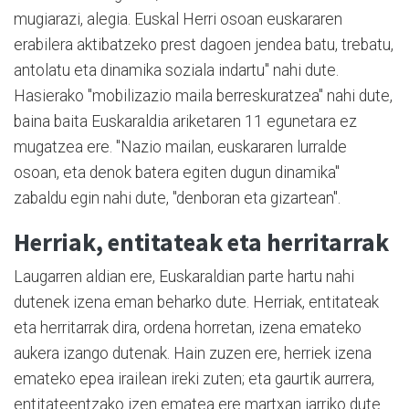
mugiarazi, alegia. Euskal Herri osoan euskararen
erabilera aktibatzeko prest dagoen jendea batu, trebatu,
antolatu eta dinamika soziala indartu" nahi dute.
Hasierako "mobilizazio maila berreskuratzea" nahi dute,
baina baita Euskaraldia ariketaren 11 egunetara ez
mugatzea ere. "Nazio mailan, euskararen lurralde
osoan, eta denok batera egiten dugun dinamika"
zabaldu egin nahi dute, "denboran eta gizartean".
Herriak, entitateak eta herritarrak
Laugarren aldian ere, Euskaraldian parte hartu nahi
dutenek izena eman beharko dute. Herriak, entitateak
eta herritarrak dira, ordena horretan, izena emateko
aukera izango dutenak. Hain zuzen ere, herriek izena
emateko epea irailean ireki zuten; eta gaurtik aurrera,
entitateentzako izen ematea ere martxan jarriko dute