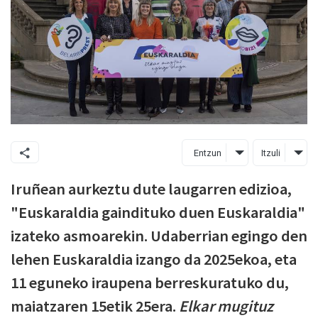
Entzun
Itzuli
Iruñean aurkeztu dute laugarren edizioa,
"Euskaraldia gaindituko duen Euskaraldia"
izateko asmoarekin. Udaberrian egingo den
lehen Euskaraldia izango da 2025ekoa, eta
11 eguneko iraupena berreskuratuko du,
maiatzaren 15etik 25era.
Elkar mugituz