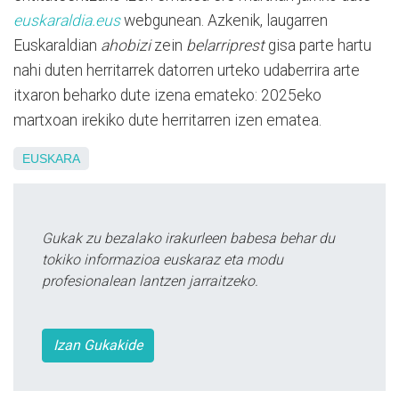
euskaraldia.eus
webgunean. Azkenik, laugarren
Euskaraldian
ahobizi
zein
belarriprest
gisa parte hartu
nahi duten herritarrek datorren urteko udaberrira arte
itxaron beharko dute izena emateko: 2025eko
martxoan irekiko dute herritarren izen ematea.
EUSKARA
Gukak zu bezalako irakurleen babesa behar du
tokiko informazioa euskaraz eta modu
profesionalean lantzen jarraitzeko.
Izan Gukakide