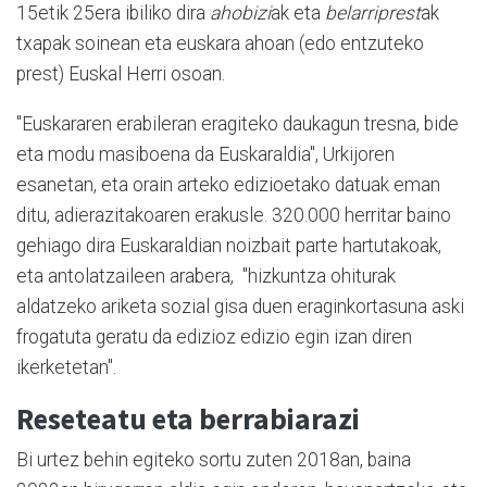
15etik 25era ibiliko dira
ahobizi
ak eta
belarriprest
ak
txapak soinean eta euskara ahoan (edo entzuteko
prest) Euskal Herri osoan.
"Euskararen erabileran eragiteko daukagun tresna, bide
eta modu masiboena da Euskaraldia", Urkijoren
esanetan, eta orain arteko edizioetako datuak eman
ditu, adierazitakoaren erakusle. 320.000 herritar baino
gehiago dira Euskaraldian noizbait parte hartutakoak,
eta antolatzaileen arabera, "hizkuntza ohiturak
aldatzeko ariketa sozial gisa duen eraginkortasuna aski
frogatuta geratu da edizioz edizio egin izan diren
ikerketetan".
Reseteatu eta berrabiarazi
Bi urtez behin egiteko sortu zuten 2018an, baina