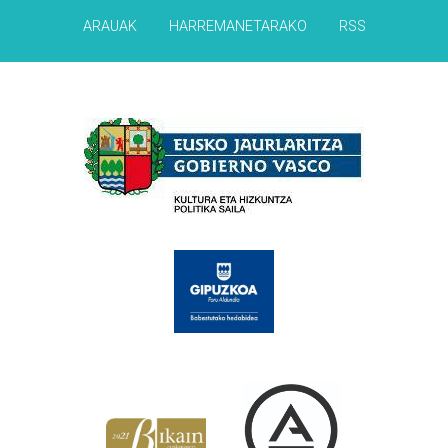
ARAUAK
HARREMANETARAKO
RSS
Babesleak