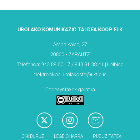
UROLAKO KOMUNIKAZIO TALDEA KOOP. ELK
Araba kalea, 27
20800 - ZARAUTZ
Telefonoa: 943 89 00 17 / 943 81 38 41 | Helbide
elektronikoa: urolakosta@ukt.eus
Codesyntaxek garatua
HONI BURUZ
LEGE OHARRA
PUBLIZITATEA