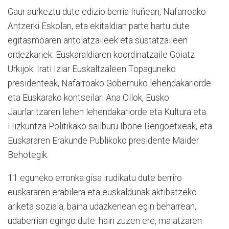
Gaur aurkeztu dute edizio berria Iruñean, Nafarroako
Antzerki Eskolan, eta ekitaldian parte hartu dute
egitasmoaren antolatzaileek eta sustatzaileen
ordezkariek: Euskaraldiaren koordinatzaile Goiatz
Urkijok. Irati Iziar Euskaltzaleen Topaguneko
presidenteak, Nafarroako Gobernuko lehendakariorde
eta Euskarako kontseilari Ana Ollok, Eusko
Jaurlaritzaren lehen lehendakariorde eta Kultura eta
Hizkuntza Politikako sailburu Ibone Bengoetxeak, eta
Euskararen Erakunde Publikoko presidente Maider
Behotegik.
11 eguneko erronka gisa irudikatu dute berriro
euskararen erabilera eta euskaldunak aktibatzeko
ariketa soziala, baina udazkenean egin beharrean,
udaberrian egingo dute: hain zuzen ere, maiatzaren