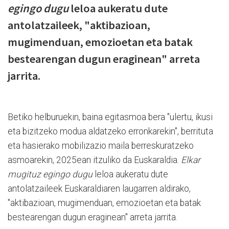
egingo dugu
leloa aukeratu dute
antolatzaileek, "aktibazioan,
mugimenduan, emozioetan eta batak
bestearengan dugun eraginean" arreta
jarrita.
Betiko helburuekin, baina egitasmoa bera "ulertu, ikusi
eta bizitzeko modua aldatzeko erronkarekin", berrituta
eta hasierako mobilizazio maila berreskuratzeko
asmoarekin, 2025ean itzuliko da Euskaraldia.
Elkar
mugituz egingo dugu
leloa aukeratu dute
antolatzaileek Euskaraldiaren laugarren aldirako,
"aktibazioan, mugimenduan, emozioetan eta batak
bestearengan dugun eraginean" arreta jarrita.