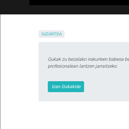
GIZARTEA
Gukak zu bezalako irakurleen babesa b
profesionalean lantzen jarraitzeko.
Izan Gukakide