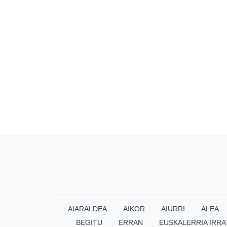
AIARALDEA
AIKOR
AIURRI
ALEA
BEGITU
ERRAN
EUSKALERRIA IRRA