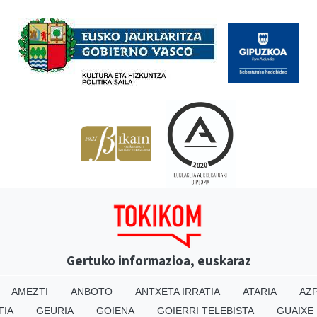
Babesleak
Gertuko informazioa, euskaraz
AMEZTI
ANBOTO
ANTXETA IRRATIA
ATARIA
AZP
TIA
GEURIA
GOIENA
GOIERRI TELEBISTA
GUAIXE