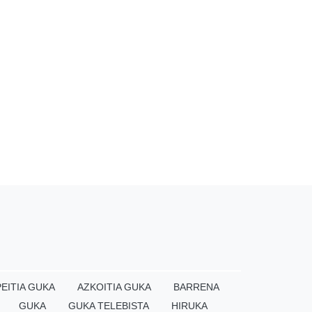
EITIA GUKA
AZKOITIA GUKA
BARRENA
GUKA
GUKA TELEBISTA
HIRUKA