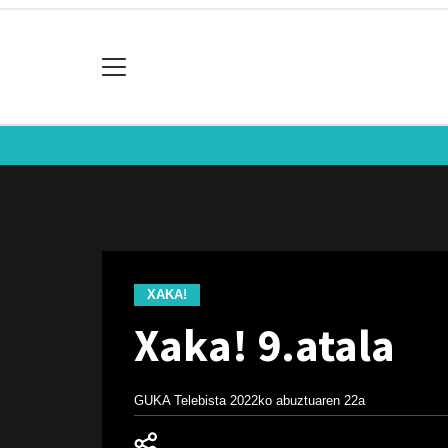
XAKA!
Xaka! 9.atala
GUKA Telebista
2022ko abuztuaren 22a