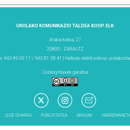
UROLAKO KOMUNIKAZIO TALDEA KOOP. ELK
Araba kalea, 27
20800 - ZARAUTZ
: 943 89 00 17 / 943 81 38 41 | Helbide elektronikoa: urolakos
Codesyntaxek garatua
LEGE OHARRA
PUBLIZITATEA
ARAUAK
HARREMANET