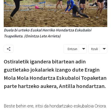
Duela bi urteko Euskal Herriko Hondartza Eskubaloi
Txapelketa. (Onintza Lete Arrieta)
Entzun
Itzuli
Ostiraletik igandera bitartean adin
guztietako jokalariek izango dute Eragin
Mola Mola Hondartza Eskubaloi Topaketan
parte hartzeko aukera, Antilla hondartzan.
Beste behin ere, iritsi da hondartzako eskubaloia Oriora.