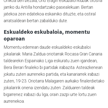
Ohikoa den bezala, Orio Eragin eskubaloi klubak txosna
jarriko du Antilla hondartzako pasealekuan. Bertan
jatekoa zein edatekoa eskainiko dituzte, eta ostiral
arratsaldean bertan zabalduko dute.
Eskualdeko eskubaloia, momentu
oparoan
Momentu ederrean daude eskualdeko eskubaloi
jokalariak. Maria Zaldua oriotarrak Rocasa Gran Canaria
taldearekin Espainiako Liga eskuratu zuen igandean,
Bera Berari finaleko bi partidak irabazita. Asteazkenean
jokatu zuten aurreneko partida, eta kanariarrek irabazi
zuten, 19-23. Oriotarra Malagaren aurkako finalerdietako
jokalaririk onena izendatu zuten. Zalduaren taldeak
bigarrenez irabazi du liga; orain zazpi urte lortu zuen
aurrenekoa.