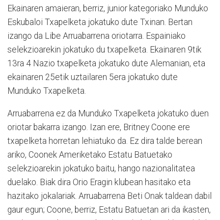
Ekainaren amaieran, berriz, junior kategoriako Munduko
Eskubaloi Txapelketa jokatuko dute Txinan. Bertan
izango da Libe Arruabarrena oriotarra. Espainiako
selekzioarekin jokatuko du txapelketa. Ekainaren 9tik
13ra 4 Nazio txapelketa jokatuko dute Alemanian, eta
ekainaren 25etik uztailaren 5era jokatuko dute
Munduko Txapelketa.
Arruabarrena ez da Munduko Txapelketa jokatuko duen
oriotar bakarra izango. Izan ere, Britney Coone ere
txapelketa horretan lehiatuko da. Ez dira talde berean
ariko, Coonek Ameriketako Estatu Batuetako
selekzioarekin jokatuko baitu, hango nazionalitatea
duelako. Biak dira Orio Eragin klubean hasitako eta
hazitako jokalariak. Arruabarrena Beti Onak taldean dabil
gaur egun; Coone, berriz, Estatu Batuetan ari da ikasten,