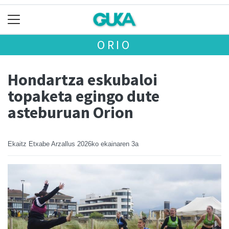
ORIO
Hondartza eskubaloi
topaketa egingo dute
asteburuan Orion
Ekaitz Etxabe Arzallus
2026ko ekainaren 3a