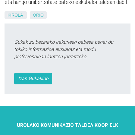
eta hango unibertsitate bateko eskubaloi taldean dabil.
KIROLA
ORIO
Gukak zu bezalako irakurleen babesa behar du
tokiko informazioa euskaraz eta modu
profesionalean lantzen jarraitzeko.
Izan Gukakide
UROLAKO KOMUNIKAZIO TALDEA KOOP. ELK