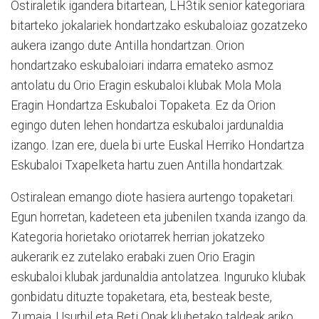
Ostiraletik igandera bitartean, LH3tik senior kategoriara
bitarteko jokalariek hondartzako eskubaloiaz gozatzeko
aukera izango dute Antilla hondartzan. Orion
hondartzako eskubaloiari indarra emateko asmoz
antolatu du Orio Eragin eskubaloi klubak Mola Mola
Eragin Hondartza Eskubaloi Topaketa. Ez da Orion
egingo duten lehen hondartza eskubaloi jardunaldia
izango. Izan ere, duela bi urte Euskal Herriko Hondartza
Eskubaloi Txapelketa hartu zuen Antilla hondartzak.
Ostiralean emango diote hasiera aurtengo topaketari.
Egun horretan, kadeteen eta jubenilen txanda izango da.
Kategoria horietako oriotarrek herrian jokatzeko
aukerarik ez zutelako erabaki zuen Orio Eragin
eskubaloi klubak jardunaldia antolatzea. Inguruko klubak
gonbidatu dituzte topaketara, eta, besteak beste,
Zumaia, Usurbil eta Beti Onak klubetako taldeak ariko