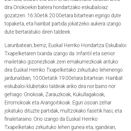
dira Oriokoekin batera hondartzako eskubaloiaz
gozatzen. 16:30etik 20:00etara bitartean egingo dute
topaketa, eta hainbat partida jokatzeko aukera izango
dute bertaratuko diren taldeek.
Larunbatean, berriz, Euskal Herriko Hondartza Eskubaloi
Txapelketaren txanda izango da. Infantil eta senior
mailetako gizonezkoak zein emakumezkoak arituko
dira Euskal Herriko Txapelketako zirkuituko lehenengo
jardunaldian, 10:00etatik 19:00etara bitartean. Hainbat
eskubaloi klubetako taldeak ariko dira nor baino nor
gehiago: Oriokoak, Zarauzkoak, Kukullagakoak,
Erromokoak eta Arangoitikoak. Egun osoan zehar
jokatuko dituzte partidak, multzokako fasetik hasi, eta
finaletaraino. Orio izango da Euskal Herriko
Txapelketako zirkuituko lehen gunea eta, igandean,