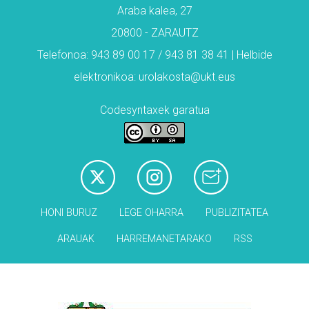
Araba kalea, 27
20800 - ZARAUTZ
Telefonoa: 943 89 00 17 / 943 81 38 41 | Helbide
elektronikoa: urolakosta@ukt.eus
Codesyntaxek garatua
HONI BURUZ
LEGE OHARRA
PUBLIZITATEA
ARAUAK
HARREMANETARAKO
RSS
Babesleak