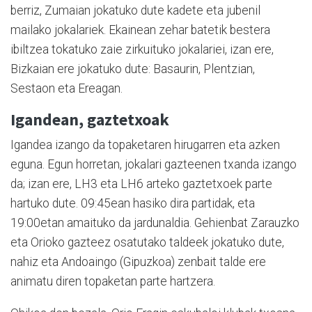
berriz, Zumaian jokatuko dute kadete eta jubenil
mailako jokalariek. Ekainean zehar batetik bestera
ibiltzea tokatuko zaie zirkuituko jokalariei, izan ere,
Bizkaian ere jokatuko dute: Basaurin, Plentzian,
Sestaon eta Ereagan.
Igandean, gaztetxoak
Igandea izango da topaketaren hirugarren eta azken
eguna. Egun horretan, jokalari gazteenen txanda izango
da; izan ere, LH3 eta LH6 arteko gaztetxoek parte
hartuko dute. 09:45ean hasiko dira partidak, eta
19:00etan amaituko da jardunaldia. Gehienbat Zarauzko
eta Orioko gazteez osatutako taldeek jokatuko dute,
nahiz eta Andoaingo (Gipuzkoa) zenbait talde ere
animatu diren topaketan parte hartzera.