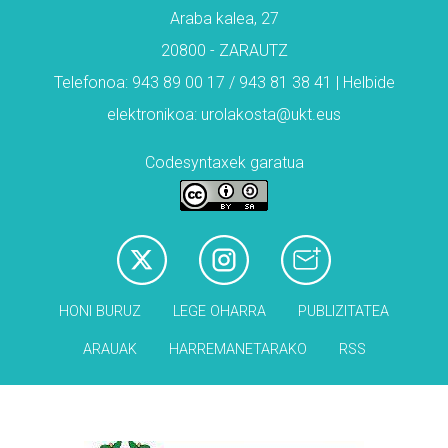
Araba kalea, 27
20800 - ZARAUTZ
Telefonoa: 943 89 00 17 / 943 81 38 41 | Helbide
elektronikoa: urolakosta@ukt.eus
Codesyntaxek garatua
HONI BURUZ
LEGE OHARRA
PUBLIZITATEA
ARAUAK
HARREMANETARAKO
RSS
Babesleak