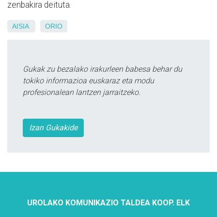
zenbakira deituta.
AISIA
ORIO
Gukak zu bezalako irakurleen babesa behar du
tokiko informazioa euskaraz eta modu
profesionalean lantzen jarraitzeko.
Izan Gukakide
UROLAKO KOMUNIKAZIO TALDEA KOOP. ELK