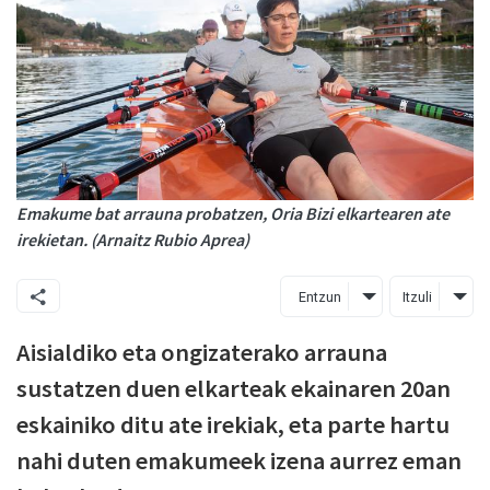
Emakume bat arrauna probatzen, Oria Bizi elkartearen ate
irekietan. (Arnaitz Rubio Aprea)
Entzun
Itzuli
Aisialdiko eta ongizaterako arrauna
sustatzen duen elkarteak ekainaren 20an
eskainiko ditu ate irekiak, eta parte hartu
nahi duten emakumeek izena aurrez eman