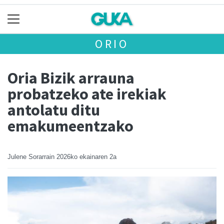
ORIO
Oria Bizik arrauna
probatzeko ate irekiak
antolatu ditu
emakumeentzako
Julene Sorarrain
2026ko ekainaren 2a