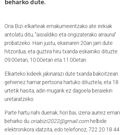
beharko dute.
Oria Bizi elkarteak emakumeentzako ate irekiak
antolatu ditu, "aisialdiko eta ongizaterako arrauna"
probatzeko. Hain justu, ekainaren 20an jarri dute
hitzordua, eta guztira hiru txanda eskainiko dituzte:
09:00etan, 10:00etan eta 11:00etan.
Elkarteko kideek jakinarazi dute txanda bakoitzean
gehienez hamar pertsona hartuko dituztela, eta 18
urtetik hasita, adin mugarik ez dagoela beraiekin
uretaratzeko.
Parte hartu nahi duenak, hori bai, izena aurrez eman
beharko du
oriabizi2022@gmail.com
helbide
elektronikora idatzita, edo telefonoz, 722 20 18 44