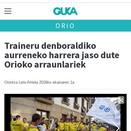
ORIO
Traineru denboraldiko
aurreneko harrera jaso dute
Orioko arraunlariek
Onintza Lete Arrieta
2026ko ekainaren 1a