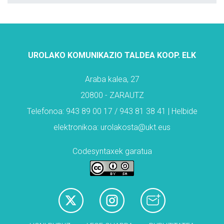
UROLAKO KOMUNIKAZIO TALDEA KOOP. ELK
Araba kalea, 27
20800 - ZARAUTZ
Telefonoa: 943 89 00 17 / 943 81 38 41 | Helbide
elektronikoa: urolakosta@ukt.eus
Codesyntaxek garatua