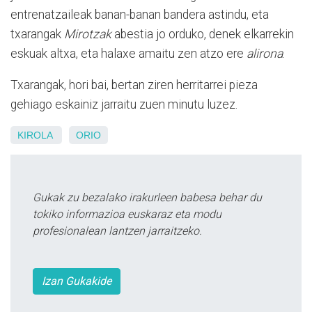
entrenatzaileak banan-banan bandera astindu, eta
txarangak
Mirotzak
abestia jo orduko, denek elkarrekin
eskuak altxa, eta halaxe amaitu zen atzo ere
alirona
.
Txarangak, hori bai, bertan ziren herritarrei pieza
gehiago eskainiz jarraitu zuen minutu luzez.
KIROLA
ORIO
Gukak zu bezalako irakurleen babesa behar du
tokiko informazioa euskaraz eta modu
profesionalean lantzen jarraitzeko.
Izan Gukakide