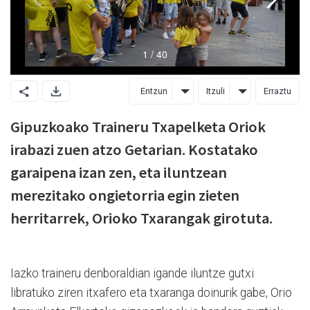
Entzun
Itzuli
Erraztu
Gipuzkoako Traineru Txapelketa Oriok
irabazi zuen atzo Getarian. Kostatako
garaipena izan zen, eta iluntzean
merezitako ongietorria egin zieten
herritarrek, Orioko Txarangak girotuta.
Iazko traineru denboraldian igande iluntze gutxi
libratuko ziren itxafero eta txaranga doinurik gabe, Orio