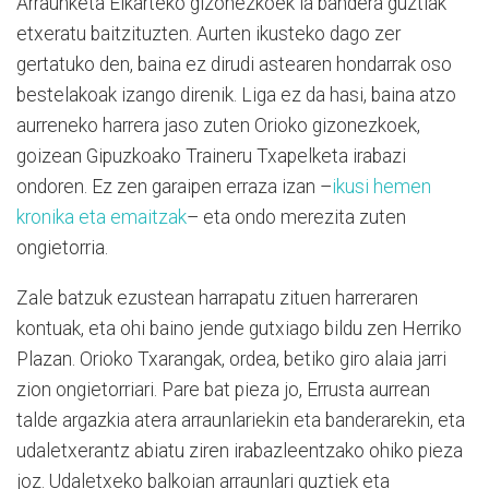
Arraunketa Elkarteko gizonezkoek ia bandera guztiak
etxeratu baitzituzten. Aurten ikusteko dago zer
gertatuko den, baina ez dirudi astearen hondarrak oso
bestelakoak izango direnik. Liga ez da hasi, baina atzo
aurreneko harrera jaso zuten Orioko gizonezkoek,
goizean Gipuzkoako Traineru Txapelketa irabazi
ondoren. Ez zen garaipen erraza izan –
ikusi hemen
kronika eta emaitzak
– eta ondo merezita zuten
ongietorria.
Zale batzuk ezustean harrapatu zituen harreraren
kontuak, eta ohi baino jende gutxiago bildu zen Herriko
Plazan. Orioko Txarangak, ordea, betiko giro alaia jarri
zion ongietorriari. Pare bat pieza jo, Errusta aurrean
talde argazkia atera arraunlariekin eta banderarekin, eta
udaletxerantz abiatu ziren irabazleentzako ohiko pieza
joz. Udaletxeko balkoian arraunlari guztiek eta