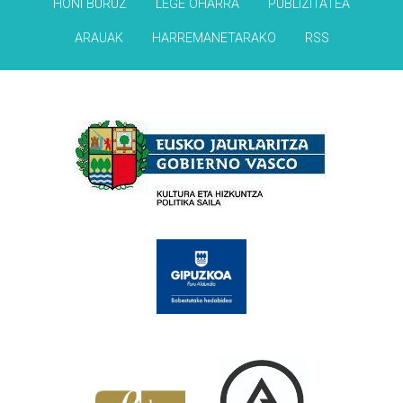
HONI BURUZ
LEGE OHARRA
PUBLIZITATEA
ARAUAK
HARREMANETARAKO
RSS
Babesleak