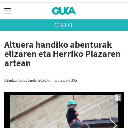
ORIO
Altuera handiko abenturak
elizaren eta Herriko Plazaren
artean
Onintza Lete Arrieta
2026ko maiatzaren 30a