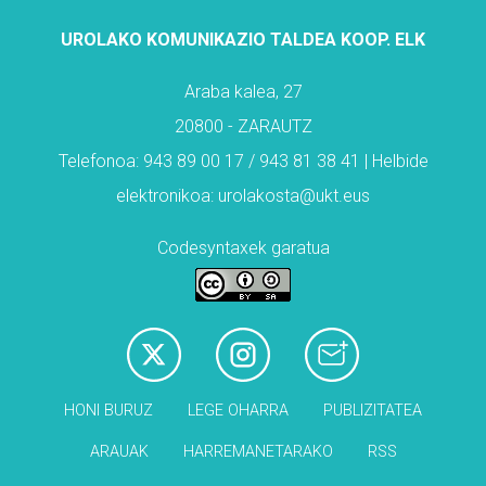
UROLAKO KOMUNIKAZIO TALDEA KOOP. ELK
Araba kalea, 27
20800 - ZARAUTZ
Telefonoa: 943 89 00 17 / 943 81 38 41 | Helbide
elektronikoa: urolakosta@ukt.eus
Codesyntaxek garatua
HONI BURUZ
LEGE OHARRA
PUBLIZITATEA
ARAUAK
HARREMANETARAKO
RSS