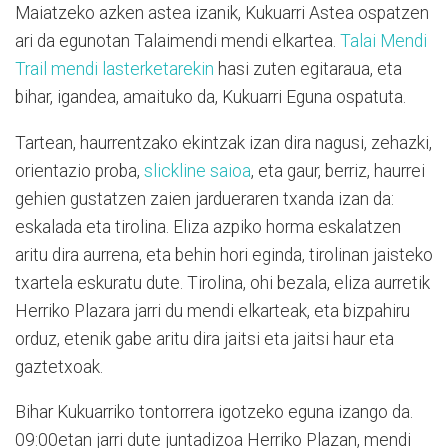
Maiatzeko azken astea izanik, Kukuarri Astea ospatzen
ari da egunotan Talaimendi mendi elkartea.
Talai Mendi
Trail mendi lasterketarekin
hasi zuten egitaraua, eta
bihar, igandea, amaituko da, Kukuarri Eguna ospatuta.
Tartean, haurrentzako ekintzak izan dira nagusi, zehazki,
orientazio proba,
slickline saioa
, eta gaur, berriz, haurrei
gehien gustatzen zaien jardueraren txanda izan da:
eskalada eta tirolina. Eliza azpiko horma eskalatzen
aritu dira aurrena, eta behin hori eginda, tirolinan jaisteko
txartela eskuratu dute. Tirolina, ohi bezala, eliza aurretik
Herriko Plazara jarri du mendi elkarteak, eta bizpahiru
orduz, etenik gabe aritu dira jaitsi eta jaitsi haur eta
gaztetxoak.
Bihar Kukuarriko tontorrera igotzeko eguna izango da.
09:00etan jarri dute juntadizoa Herriko Plazan, mendi