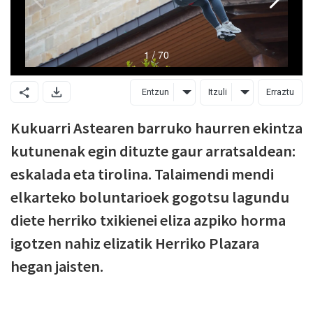
Entzun
Itzuli
Erraztu
Kukuarri Astearen barruko haurren ekintza
kutunenak egin dituzte gaur arratsaldean:
eskalada eta tirolina. Talaimendi mendi
elkarteko boluntarioek gogotsu lagundu
diete herriko txikienei eliza azpiko horma
igotzen nahiz elizatik Herriko Plazara
hegan jaisten.