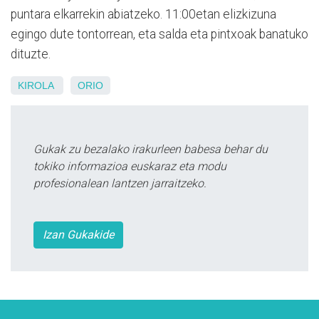
puntara elkarrekin abiatzeko. 11:00etan elizkizuna
egingo dute tontorrean, eta salda eta pintxoak banatuko
dituzte.
KIROLA
ORIO
Gukak zu bezalako irakurleen babesa behar du
tokiko informazioa euskaraz eta modu
profesionalean lantzen jarraitzeko.
Izan Gukakide