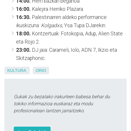
14:00.
Herri bazkari beganoa.
16:00.
Kalejira Herriko Plazara.
16:30.
Palestinarren aldeko performance
ikuskizuna:
Kolgadxs
, Ysa Tupa DJarekin.
18:00.
Kontzertuak: Fotokopia, Adup, Alien State
eta Rojo 2.
23:00.
DJ jaia: Carameli, Iolo, ADN 7, Ikzio eta
Skitzaphonic.
KULTURA
ORIO
Gukak zu bezalako irakurleen babesa behar du
tokiko informazioa euskaraz eta modu
profesionalean lantzen jarraitzeko.