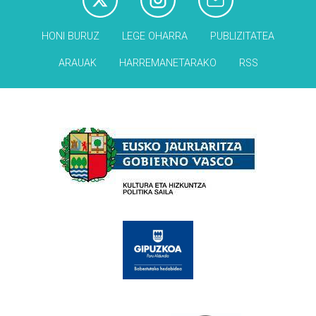
HONI BURUZ
LEGE OHARRA
PUBLIZITATEA
ARAUAK
HARREMANETARAKO
RSS
Babesleak