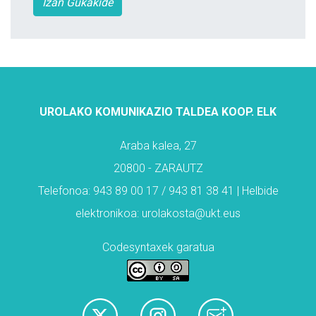
Izan Gukakide
UROLAKO KOMUNIKAZIO TALDEA KOOP. ELK
Araba kalea, 27
20800 - ZARAUTZ
Telefonoa: 943 89 00 17 / 943 81 38 41 | Helbide
elektronikoa: urolakosta@ukt.eus
Codesyntaxek garatua