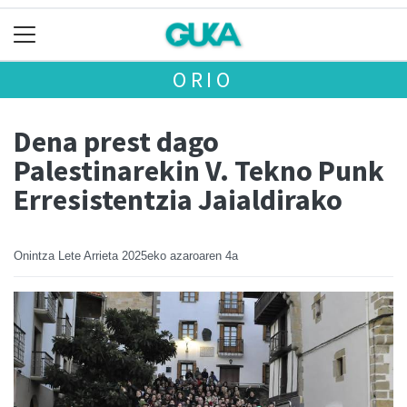
ORIO
Dena prest dago
Palestinarekin V. Tekno Punk
Erresistentzia Jaialdirako
Onintza Lete Arrieta
2025eko azaroaren 4a