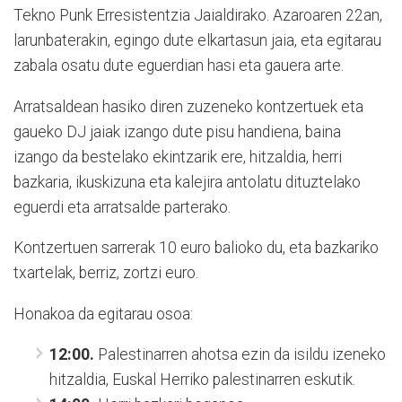
Tekno Punk Erresistentzia Jaialdirako. Azaroaren 22an,
larunbaterakin, egingo dute elkartasun jaia, eta egitarau
zabala osatu dute eguerdian hasi eta gauera arte.
Arratsaldean hasiko diren zuzeneko kontzertuek eta
gaueko DJ jaiak izango dute pisu handiena, baina
izango da bestelako ekintzarik ere, hitzaldia, herri
bazkaria, ikuskizuna eta kalejira antolatu dituztelako
eguerdi eta arratsalde parterako.
Kontzertuen sarrerak 10 euro balioko du, eta bazkariko
txartelak, berriz, zortzi euro.
Honakoa da egitarau osoa:
12:00.
Palestinarren ahotsa ezin da isildu izeneko
hitzaldia, Euskal Herriko palestinarren eskutik.