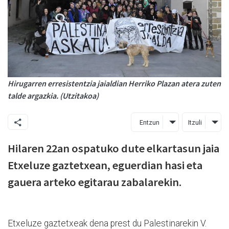
Hirugarren erresistentzia jaialdian Herriko Plazan atera zuten
talde argazkia. (Utzitakoa)
Entzun
Itzuli
Hilaren 22an ospatuko dute elkartasun jaia
Etxeluze gaztetxean, eguerdian hasi eta
gauera arteko egitarau zabalarekin.
Etxeluze gaztetxeak dena prest du Palestinarekin V.