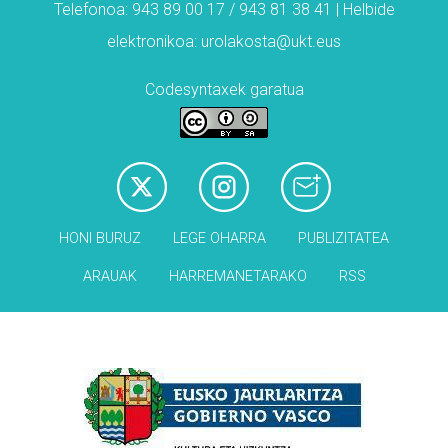
Telefonoa: 943 89 00 17 / 943 81 38 41 | Helbide
elektronikoa: urolakosta@ukt.eus
Codesyntaxek garatua
HONI BURUZ
LEGE OHARRA
PUBLIZITATEA
ARAUAK
HARREMANETARAKO
RSS
Babesleak