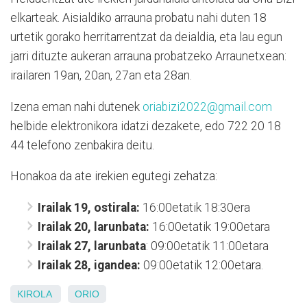
elkarteak. Aisialdiko arrauna probatu nahi duten 18
urtetik gorako herritarrentzat da deialdia, eta lau egun
jarri dituzte aukeran arrauna probatzeko Arraunetxean:
irailaren 19an, 20an, 27an eta 28an.
Izena eman nahi dutenek
oriabizi2022@gmail.com
helbide elektronikora idatzi dezakete, edo 722 20 18
44 telefono zenbakira deitu.
Honakoa da ate irekien egutegi zehatza:
Irailak 19, ostirala:
16:00etatik 18:30era
Irailak 20, larunbata:
16:00etatik 19:00etara
Irailak 27, larunbata
: 09:00etatik 11:00etara
Irailak 28, igandea:
09:00etatik 12:00etara.
KIROLA
ORIO