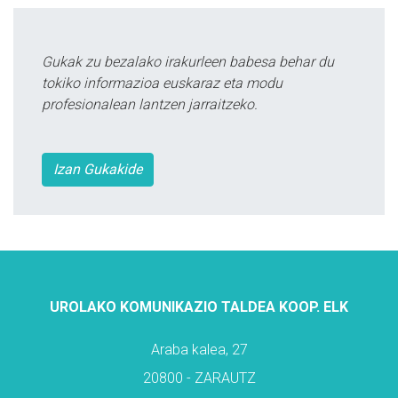
Gukak zu bezalako irakurleen babesa behar du
tokiko informazioa euskaraz eta modu
profesionalean lantzen jarraitzeko.
Izan Gukakide
UROLAKO KOMUNIKAZIO TALDEA KOOP. ELK
Araba kalea, 27
20800 - ZARAUTZ