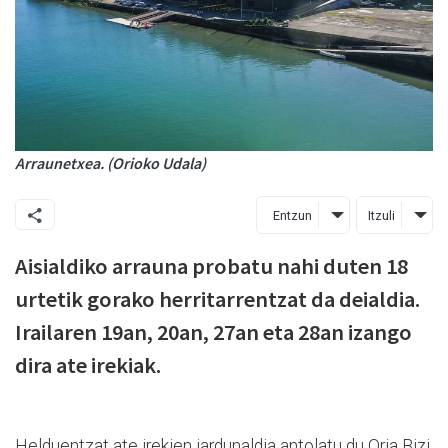
Arraunetxea. (Orioko Udala)
Entzun
Itzuli
Aisialdiko arrauna probatu nahi duten 18
urtetik gorako herritarrentzat da deialdia.
Irailaren 19an, 20an, 27an eta 28an izango
dira ate irekiak.
Helduentzat ate irekien jardunaldia antolatu du Oria Bizi