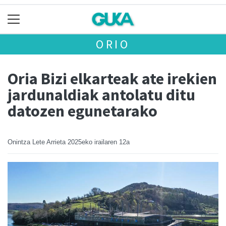
ORIO
Oria Bizi elkarteak ate irekien
jardunaldiak antolatu ditu
datozen egunetarako
Onintza Lete Arrieta
2025eko irailaren 12a