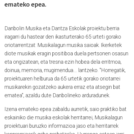
emateko epea.
Danbolin Musika eta Dantza Eskolak proiektu berria
iragarri du hastear den ikasturterako 65 urteti gorako
oriotarrentzat: Musikalagun musika saioak. Ikerketek
diote musikak eragin positiboa duela pertsonen osasun
eta ongizatean, eta tresna ezin hobea dela erritmoa,
doinua, memoria, mugimendua.... lantzeko. "Horregatik,
proiektuaren helburua da 65 urtetik gorako oriotarrei
musikarekin gozatzeko aukera erraz eta atsegin bat
ematea", azaldu dute Danbolineko arduradunek.
Izena emateko epea zabaldu aurretik, saio praktiko bat
eskainiko die musika eskolak herritarrei, Musikalagun
proiektuari buruzko informazioa jaso eta herritarrek