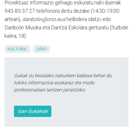
Proiektuaz informazio gehiago eskuratu nahi duenak
943-83 37 27 telefonora deitu dezake (14:30-19:00
artean),
danbolin@orio.eus
helbidera idatzi, edo
Danbolin Musika eta Dantza Eskolara gerturatu (Iturbide
kalea, 18).
KULTURA
ORIO
Gukak zu bezalako irakurleen babesa behar du
tokiko informazioa euskaraz eta modu
profesionalean lantzen jarraitzeko.
Izan Gukakide