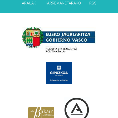
ARAUAK
HARREMANETARAKO
RSS
Babesleak