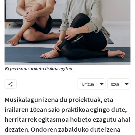
Bi pertsona ariketa fisikoa egiten.
Entzun
Itzuli
Musikalagun izena du proiektuak, eta
irailaren 10ean saio praktikoa egingo dute,
herritarrek egitasmoa hobeto ezagutu ahal
dezaten. Ondoren zabalduko dute izena