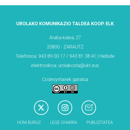
UROLAKO KOMUNIKAZIO TALDEA KOOP. ELK
Araba kalea, 27
20800 - ZARAUTZ
Telefonoa: 943 89 00 17 / 943 81 38 41 | Helbide
elektronikoa: urolakosta@ukt.eus
Codesyntaxek garatua
HONI BURUZ
LEGE OHARRA
PUBLIZITATEA