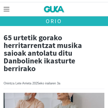
ORIO
65 urtetik gorako
herritarrentzat musika
saioak antolatu ditu
Danbolinek ikasturte
berrirako
Onintza Lete Arrieta
2025eko irailaren 3a