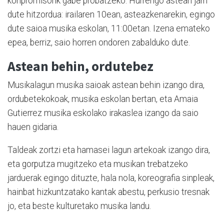
konpromisorik gabe probatzeko. Hurrengo astean jarri
dute hitzordua: irailaren 10ean, asteazkenarekin, egingo
dute saioa musika eskolan, 11:00etan. Izena emateko
epea, berriz, saio horren ondoren zabalduko dute.
Astean behin, ordutebez
Musikalagun musika saioak astean behin izango dira,
ordubetekokoak, musika eskolan bertan, eta Amaia
Gutierrez musika eskolako irakaslea izango da saio
hauen gidaria.
Taldeak zortzi eta hamasei lagun artekoak izango dira,
eta gorputza mugitzeko eta musikan trebatzeko
jarduerak egingo dituzte, hala nola, koreografia sinpleak,
hainbat hizkuntzatako kantak abestu, perkusio tresnak
jo, eta beste kulturetako musika landu.