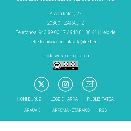
Araba kalea, 27
20800 - ZARAUTZ
Telefonoa: 943 89 00 17 / 943 81 38 41 | Helbide
elektronikoa: urolakosta@ukt.eus
Codesyntaxek garatua
HONI BURUZ
LEGE OHARRA
PUBLIZITATEA
ARAUAK
HARREMANETARAKO
RSS
Babesleak