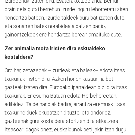
izurdeenak izaten dira. Esaterako, Zeelanda Berrian
orain dela gutxi berrehun izurde inguru lehorreratu ziren
hondartza batean. Izurde taldeek buru bat izaten dute,
eta sonarren batek norabidea aldatzen badio,
gainontzekoek ere hondartza berean amaituko dute.
Zer animalia mota iristen dira eskualdeko
kostaldera?
Oro har, zetazeoak –izurdeak eta baleak– edota itsas
txakurrak iristen dira. Azken horien kasuan, ia beti
gazteak izaten dira. Europako iparraldean bizi dira itsas
txakurrak, Erresuma Batuan edota Herbehereetan,
adibidez. Talde handiak badira, arrantza eremuak itsas
txakur helduek okupatzen dituzte, eta ondorioz,
gazteenak gure kostaldera etortzen dira elikatzera.
Itsasoari dagokionez, euskaldunok beti jakin izan dugu