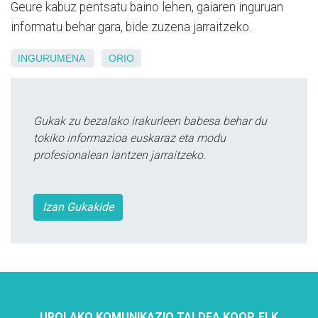
Geure kabuz pentsatu baino lehen, gaiaren inguruan
informatu behar gara, bide zuzena jarraitzeko.
INGURUMENA
ORIO
Gukak zu bezalako irakurleen babesa behar du
tokiko informazioa euskaraz eta modu
profesionalean lantzen jarraitzeko.
Izan Gukakide
UROLAKO KOMUNIKAZIO TALDEA KOOP. ELK