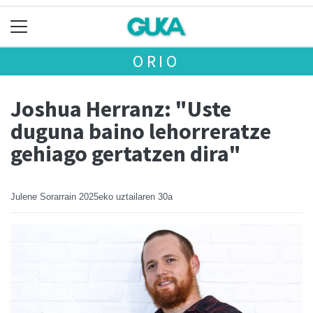
ORIO
Joshua Herranz: "Uste
duguna baino lehorreratze
gehiago gertatzen dira"
Julene Sorarrain
2025eko uztailaren 30a