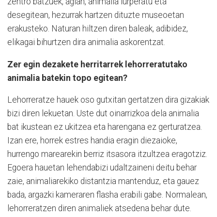
zentro batzuek, agian, animalia lurperatu eta
desegitean, hezurrak hartzen dituzte museoetan
erakusteko. Naturan hiltzen diren baleak, adibidez,
elikagai bihurtzen dira animalia askorentzat.
Zer egin dezakete herritarrek lehorreratutako
animalia batekin topo egitean?
Lehorreratze hauek oso gutxitan gertatzen dira gizakiak
bizi diren lekuetan. Uste dut oinarrizkoa dela animalia
bat ikustean ez ukitzea eta harengana ez gerturatzea.
Izan ere, horrek estres handia eragin diezaioke,
hurrengo marearekin berriz itsasora itzultzea eragotziz.
Egoera hauetan lehendabizi udaltzaineni deitu behar
zaie, animaliarekiko distantzia mantenduz, eta gauez
bada, argazki kameraren flasha erabili gabe. Normalean,
lehorreratzen diren animaliek atsedena behar dute.