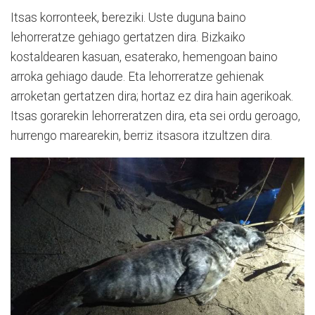
Itsas korronteek, bereziki. Uste duguna baino
lehorreratze gehiago gertatzen dira. Bizkaiko
kostaldearen kasuan, esaterako, hemengoan baino
arroka gehiago daude. Eta lehorreratze gehienak
arroketan gertatzen dira; hortaz ez dira hain agerikoak.
Itsas gorarekin lehorreratzen dira, eta sei ordu geroago,
hurrengo marearekin, berriz itsasora itzultzen dira.