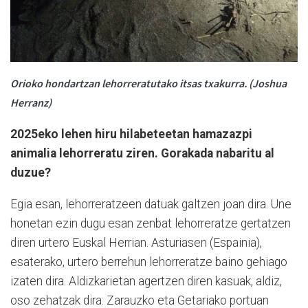
Orioko hondartzan lehorreratutako itsas txakurra. (Joshua
Herranz)
2025eko lehen hiru hilabeteetan hamazazpi
animalia lehorreratu ziren. Gorakada nabaritu al
duzue?
Egia esan, lehorreratzeen datuak galtzen joan dira. Une
honetan ezin dugu esan zenbat lehorreratze gertatzen
diren urtero Euskal Herrian. Asturiasen (Espainia),
esaterako, urtero berrehun lehorreratze baino gehiago
izaten dira. Aldizkarietan agertzen diren kasuak, aldiz,
oso zehatzak dira: Zarauzko eta Getariako portuan