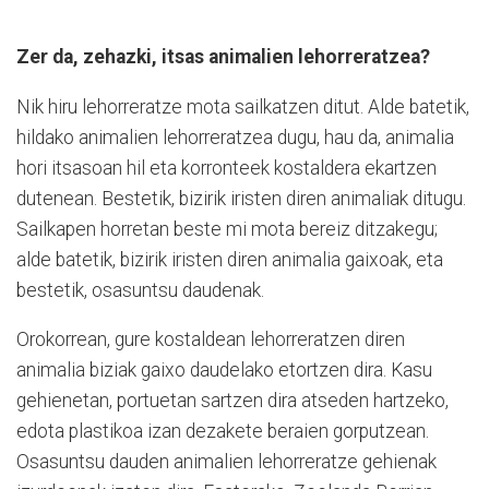
Zer da, zehazki, itsas animalien lehorreratzea?
Nik hiru lehorreratze mota sailkatzen ditut. Alde batetik,
hildako animalien lehorreratzea dugu, hau da, animalia
hori itsasoan hil eta korronteek kostaldera ekartzen
dutenean. Bestetik, bizirik iristen diren animaliak ditugu.
Sailkapen horretan beste mi mota bereiz ditzakegu;
alde batetik, bizirik iristen diren animalia gaixoak, eta
bestetik, osasuntsu daudenak.
Orokorrean, gure kostaldean lehorreratzen diren
animalia biziak gaixo daudelako etortzen dira. Kasu
gehienetan, portuetan sartzen dira atseden hartzeko,
edota plastikoa izan dezakete beraien gorputzean.
Osasuntsu dauden animalien lehorreratze gehienak