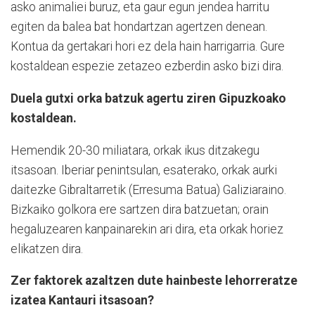
asko animaliei buruz, eta gaur egun jendea harritu
egiten da balea bat hondartzan agertzen denean.
Kontua da gertakari hori ez dela hain harrigarria. Gure
kostaldean espezie zetazeo ezberdin asko bizi dira.
Duela gutxi orka batzuk agertu ziren Gipuzkoako
kostaldean.
Hemendik 20-30 miliatara, orkak ikus ditzakegu
itsasoan. Iberiar penintsulan, esaterako, orkak aurki
daitezke Gibraltarretik (Erresuma Batua) Galiziaraino.
Bizkaiko golkora ere sartzen dira batzuetan; orain
hegaluzearen kanpainarekin ari dira, eta orkak horiez
elikatzen dira.
Zer faktorek azaltzen dute hainbeste lehorreratze
izatea Kantauri itsasoan?