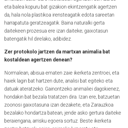
eta balea kopuru bat gizakion ekintzengatik agertzen
da, hala nola plastikoa irensteagatik edota sareetan
harrapatuta geratzeagatik. Baina naturalki gerta
daitekeen prozesua ere izan daiteke; gaixotasun
batengatik hil direlako, adibidez.
Zer protokolo jartzen da martxan animalia bat
kostaldean agertzen denean?
Normalean, abisua ematen zaie ikerketa zentroei, eta
haiek lagin bat hartzen dute, analisi bat egiteko eta
datuak ateratzeko. Gainontzeko animaliei dagokienez,
hondakin bat bezala tratatzen dira. Izan ere, batzuetan
zoonosi gaixotasuna izan dezakete, eta Zarauzkoa
bezalako hondartza batean, jende asko gertura daiteke
beraiengana, arrisku egoera sortuz. Beste ikerketa