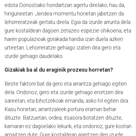
edota Donostiako hondartzan agertu direlako, hau da,
hiriguneetan. Jendea momentu horietan jabetzen da
lehorreratzeak gertatu direla. Egia da izurde arrunta dela
gure kostaldean dagoen zetazeo espezie ohikoena, eta
haren populazioak gorakada handia izan duela azken
urteetan. Lehorreratze gehiago izaten dira gero eta
izurde gehiago daudelako.
Gizakiak ba al du eraginik prozesu horretan?
Beste faktore bat da gero eta arrantza gehiago egiten
dela. Ondorioz, gero eta izurde gehiago erortzen dira
sareetan, eta bihotzekoak emanda, asko hil egiten dira.
Kasu horietan, arrantzaleek portura eraman behar
dituzte. Batzuetan, ordea, itsasora botatzen dituzte,
kamaran ez dagoelako lekurik, eta ondorioz, gure kostan
amaitzen dute. Gure kostaldean agertzen den izurde