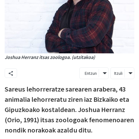
Joshua Herranz itsas zoologoa. (utzitakoa)
Entzun
Itzuli
Sareus lehorreratze sarearen arabera, 43
animalia lehorreratu ziren iaz Bizkaiko eta
Gipuzkoako kostaldean. Joshua Herranz
(Orio, 1991) itsas zoologoak fenomenoaren
nondik norakoak azaldu ditu.