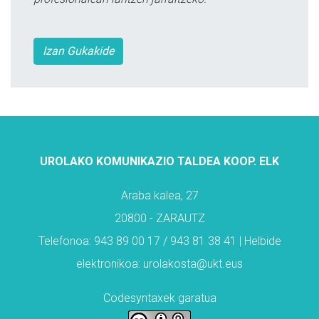
Izan Gukakide
UROLAKO KOMUNIKAZIO TALDEA KOOP. ELK
Araba kalea, 27
20800 - ZARAUTZ
Telefonoa: 943 89 00 17 / 943 81 38 41 | Helbide
elektronikoa: urolakosta@ukt.eus
Codesyntaxek garatua