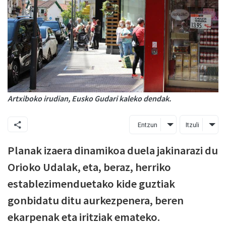
Artxiboko irudian, Eusko Gudari kaleko dendak.
Entzun
Itzuli
Planak izaera dinamikoa duela jakinarazi du
Orioko Udalak, eta, beraz, herriko
establezimenduetako kide guztiak
gonbidatu ditu aurkezpenera, beren
ekarpenak eta iritziak emateko.