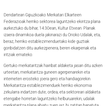
Dendartean Gipuzkoako Merkatari Elkarteen
Federazioak herriko sektorea laguntzeko ekintza plana
aurkeztuko du bihar, 14:30ean, Kultur Etxean. Planak
izaera dinamikoa duela jakinarazi du Orioko Udalak, eta,
beraz, herriko establezimenduetako kide guztiak
gonbidatzen ditu aurkezpenera, beren ekarpenak eta
iritziak emateko.
Gertuko merkataritzak hainbat aldaketa jasan ditu azken
urteetan, merkataritza guneen agerpenarekin eta
interneten erosteko joera gero eta handiagorekin.
Merkataritza establezimenduek herriko ekonomia
zirkularra indartzen dute, ordea, eta sektoreari aldaketa
etengabe horretan laguntzeko helburuarekin, udalak
merkataritza plana abiatu zuen iaz, bi zatitan banatuta.