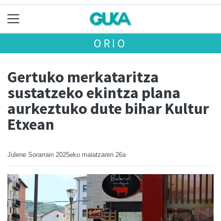
ORIO
Gertuko merkataritza
sustatzeko ekintza plana
aurkeztuko dute bihar Kultur
Etxean
Julene Sorarrain
2025eko maiatzaren 26a