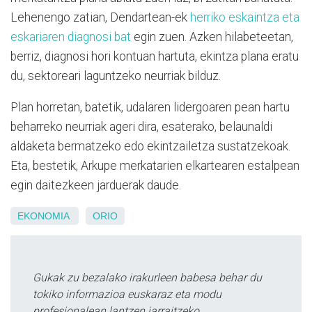
Lehenengo zatian, Dendartean-ek
herriko eskaintza eta
eskariaren diagnosi bat
egin zuen. Azken hilabeteetan,
berriz, diagnosi hori kontuan hartuta, ekintza plana eratu
du, sektoreari laguntzeko neurriak bilduz.
Plan horretan, batetik, udalaren lidergoaren pean hartu
beharreko neurriak ageri dira, esaterako, belaunaldi
aldaketa bermatzeko edo ekintzailetza sustatzekoak.
Eta, bestetik, Arkupe merkatarien elkartearen estalpean
egin daitezkeen jarduerak daude.
EKONOMIA
ORIO
Gukak zu bezalako irakurleen babesa behar du
tokiko informazioa euskaraz eta modu
profesionalean lantzen jarraitzeko.