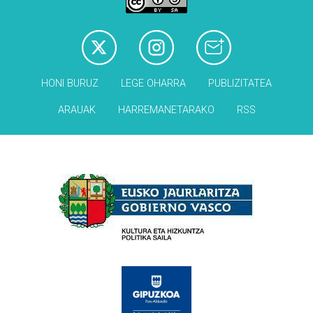
HONI BURUZ
LEGE OHARRA
PUBLIZITATEA
ARAUAK
HARREMANETARAKO
RSS
Babesleak