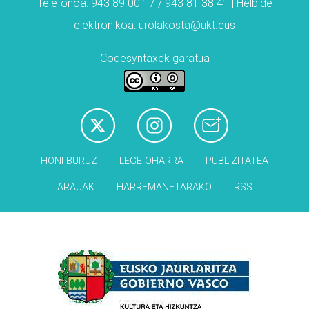
Telefonoa: 943 89 00 17 / 943 81 38 41 | Helbide
elektronikoa: urolakosta@ukt.eus
Codesyntaxek garatua
HONI BURUZ
LEGE OHARRA
PUBLIZITATEA
ARAUAK
HARREMANETARAKO
RSS
Babesleak