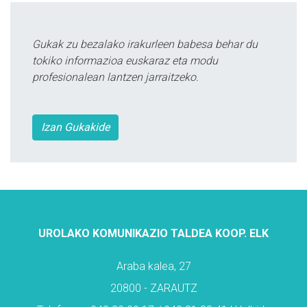
Gukak zu bezalako irakurleen babesa behar du
tokiko informazioa euskaraz eta modu
profesionalean lantzen jarraitzeko.
Izan Gukakide
UROLAKO KOMUNIKAZIO TALDEA KOOP. ELK
Araba kalea, 27
20800 - ZARAUTZ