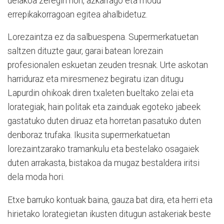
delakoa zeregin hori, azkarrago eta modu
errepikakorragoan egitea ahalbidetuz.
Lorezaintza ez da salbuespena. Supermerkatuetan
saltzen dituzte gaur, garai batean lorezain
profesionalen eskuetan zeuden tresnak. Urte askotan
harriduraz eta miresmenez begiratu izan ditugu
Lapurdin ohikoak diren txaleten bueltako zelai eta
lorategiak, hain politak eta zainduak egoteko jabeek
gastatuko duten diruaz eta horretan pasatuko duten
denboraz trufaka. Ikusita supermerkatuetan
lorezaintzarako tramankulu eta bestelako osagaiek
duten arrakasta, bistakoa da mugaz bestaldera iritsi
dela moda hori.
Etxe barruko kontuak baina, gauza bat dira, eta herri eta
hirietako lorategietan ikusten ditugun astakeriak beste