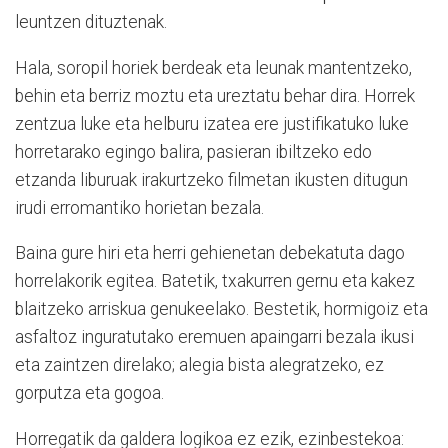
leuntzen dituztenak.
Hala, soropil horiek berdeak eta leunak mantentzeko,
behin eta berriz moztu eta ureztatu behar dira. Horrek
zentzua luke eta helburu izatea ere justifikatuko luke
horretarako egingo balira, pasieran ibiltzeko edo
etzanda liburuak irakurtzeko filmetan ikusten ditugun
irudi erromantiko horietan bezala.
Baina gure hiri eta herri gehienetan debekatuta dago
horrelakorik egitea. Batetik, txakurren gernu eta kakez
blaitzeko arriskua genukeelako. Bestetik, hormigoiz eta
asfaltoz inguratutako eremuen apaingarri bezala ikusi
eta zaintzen direlako; alegia bista alegratzeko, ez
gorputza eta gogoa.
Horregatik da galdera logikoa ez ezik, ezinbestekoa: