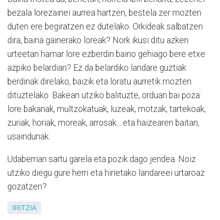
bezala lorezainei aurrea hartzen, bestela zer mozten
duten ere begiratzen ez dutelako. Orkideak salbatzen
dira, baina gainerako loreak? Nork ikusi ditu azken
urteetan hamar lore ezberdin baino gehiago bere etxe
azpiko belardian? Ez da belardiko landare guztiak
berdinak direlako, baizik eta loratu aurretik mozten
dituztelako. Bakean utziko balituzte, orduan bai poza:
lore bakanak, multzokatuak, luzeak, motzak, tartekoak,
zuriak, horiak, moreak, arrosak... eta haizearen baitan,
usaindunak.
Udaberrian sartu garela eta pozik dago jendea. Noiz
utziko diegu gure herri eta hirietako landareei urtaroaz
gozatzen?
IRITZIA