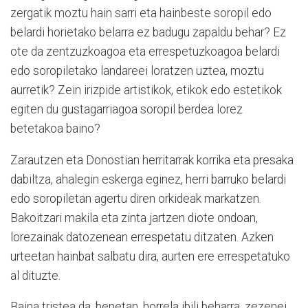
zergatik moztu hain sarri eta hainbeste soropil edo
belardi horietako belarra ez badugu zapaldu behar? Ez
ote da zentzuzkoagoa eta errespetuzkoagoa belardi
edo soropiletako landareei loratzen uztea, moztu
aurretik? Zein irizpide artistikok, etikok edo estetikok
egiten du gustagarriagoa soropil berdea lorez
betetakoa baino?
Zarautzen eta Donostian herritarrak korrika eta presaka
dabiltza, ahalegin eskerga eginez, herri barruko belardi
edo soropiletan agertu diren orkideak markatzen.
Bakoitzari makila eta zinta jartzen diote ondoan,
lorezainak datozenean errespetatu ditzaten. Azken
urteetan hainbat salbatu dira, aurten ere errespetatuko
al dituzte.
Baina tristea da, benetan, horrela ibili beharra, zezenei