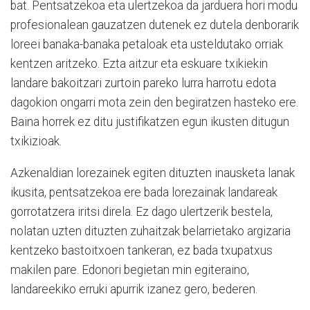
bat. Pentsatzekoa eta ulertzekoa da jarduera hori modu
profesionalean gauzatzen dutenek ez dutela denborarik
loreei banaka-banaka petaloak eta usteldutako orriak
kentzen aritzeko. Ezta aitzur eta eskuare txikiekin
landare bakoitzari zurtoin pareko lurra harrotu edota
dagokion ongarri mota zein den begiratzen hasteko ere.
Baina horrek ez ditu justifikatzen egun ikusten ditugun
txikizioak.
Azkenaldian lorezainek egiten dituzten inausketa lanak
ikusita, pentsatzekoa ere bada lorezainak landareak
gorrotatzera iritsi direla. Ez dago ulertzerik bestela,
nolatan uzten dituzten zuhaitzak belarrietako argizaria
kentzeko bastoitxoen tankeran, ez bada txupatxus
makilen pare. Edonori begietan min egiteraino,
landareekiko erruki apurrik izanez gero, bederen.