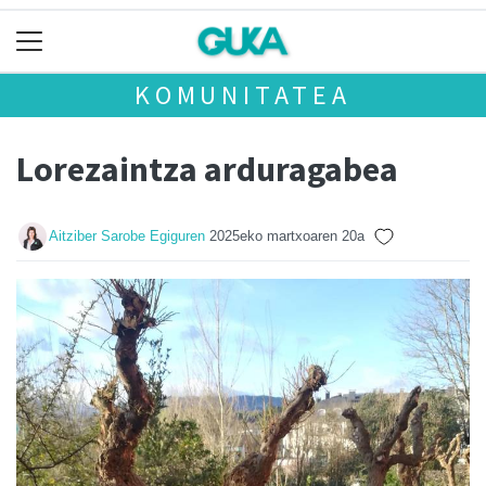
KOMUNITATEA
Lorezaintza arduragabea
Aitziber Sarobe Egiguren
2025eko martxoaren 20a