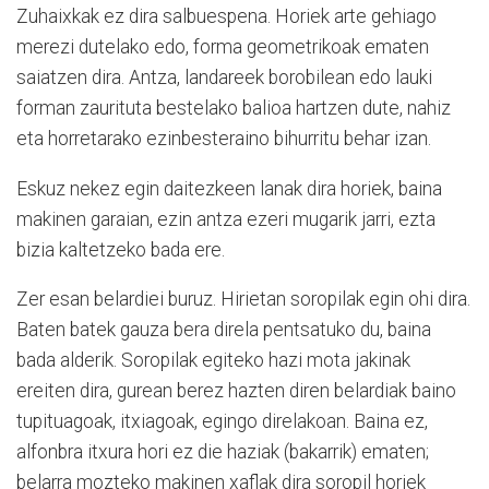
Zuhaixkak ez dira salbuespena. Horiek arte gehiago
merezi dutelako edo, forma geometrikoak ematen
saiatzen dira. Antza, landareek borobilean edo lauki
forman zaurituta bestelako balioa hartzen dute, nahiz
eta horretarako ezinbesteraino bihurritu behar izan.
Eskuz nekez egin daitezkeen lanak dira horiek, baina
makinen garaian, ezin antza ezeri mugarik jarri, ezta
bizia kaltetzeko bada ere.
Zer esan belardiei buruz. Hirietan soropilak egin ohi dira.
Baten batek gauza bera direla pentsatuko du, baina
bada alderik. Soropilak egiteko hazi mota jakinak
ereiten dira, gurean berez hazten diren belardiak baino
tupituagoak, itxiagoak, egingo direlakoan. Baina ez,
alfonbra itxura hori ez die haziak (bakarrik) ematen;
belarra mozteko makinen xaflak dira soropil horiek