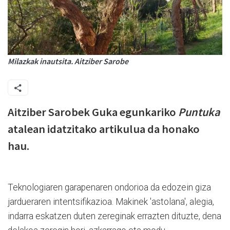
Milazkak inautsita. Aitziber Sarobe
Aitziber Sarobek Guka egunkariko
Puntuka
atalean idatzitako artikulua da honako
hau.
Teknologiaren garapenaren ondorioa da edozein giza
jardueraren intentsifikazioa. Makinek 'astolana', alegia,
indarra eskatzen duten zereginak errazten dituzte, dena