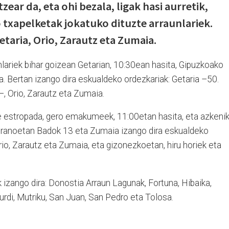
ear da, eta ohi bezala, ligak hasi aurretik,
txapelketak jokatuko dituzte arraunlariek.
etaria, Orio, Zarautz eta Zumaia.
nlariek bihar goizean Getarian, 10:30ean hasita, Gipuzkoako
a. Bertan izango dira eskualdeko ordezkariak: Getaria –50.
–, Orio, Zarautz eta Zumaia.
 estropada, gero emakumeek, 11:00etan hasita, eta azkenik
teranoetan Badok 13 eta Zumaia izango dira eskualdeko
o, Zarautz eta Zumaia, eta gizonezkoetan, hiru horiek eta
k izango dira: Donostia Arraun Lagunak, Fortuna, Hibaika,
apurdi, Mutriku, San Juan, San Pedro eta Tolosa.