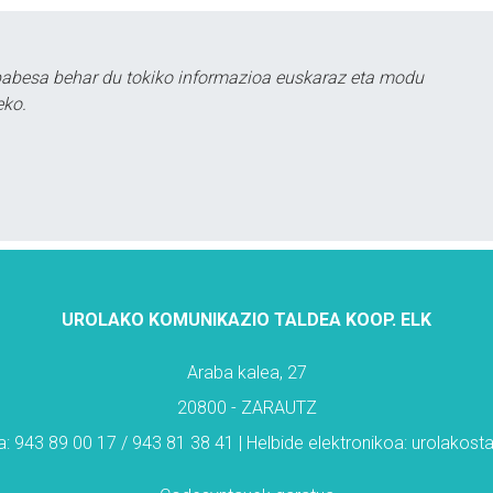
babesa behar du tokiko informazioa euskaraz eta modu
eko.
UROLAKO KOMUNIKAZIO TALDEA KOOP. ELK
Araba kalea, 27
20800 - ZARAUTZ
: 943 89 00 17 / 943 81 38 41 | Helbide elektronikoa: urolakos