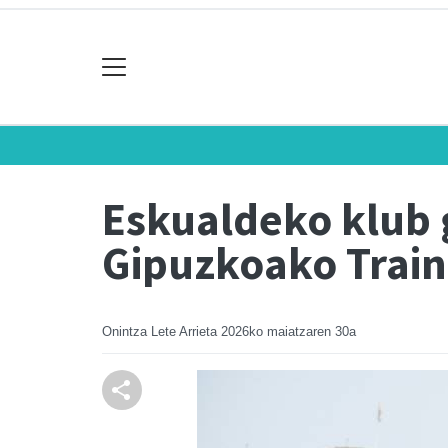
Eskualdeko klub g
Gipuzkoako Train
Onintza Lete Arrieta
2026ko maiatzaren 30a