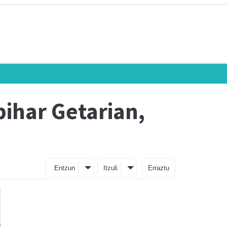
bihar Getarian,
Entzun
Itzuli
Erraztu