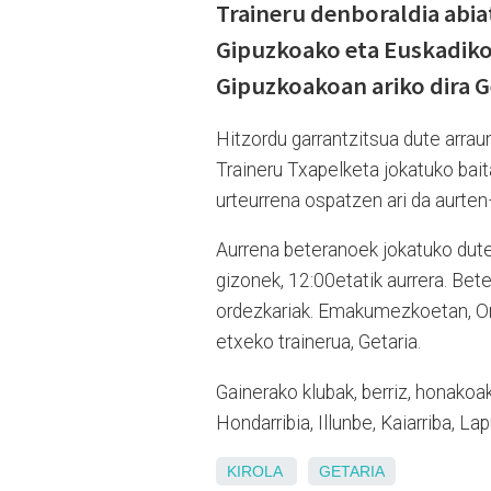
Traineru denboraldia abiatz
Gipuzkoako eta Euskadiko 
Gipuzkoakoan ariko dira G
Hitzordu garrantzitsua dute arrau
Traineru Txapelketa jokatuko bait
urteurrena ospatzen ari da aurten
Aurrena beteranoek jokatuko dute
gizonek, 12:00etatik aurrera. Be
ordezkariak. Emakumezkoetan, Ori
etxeko trainerua, Getaria.
Gainerako klubak, berriz, honakoa
Hondarribia, Illunbe, Kaiarriba, L
KIROLA
GETARIA