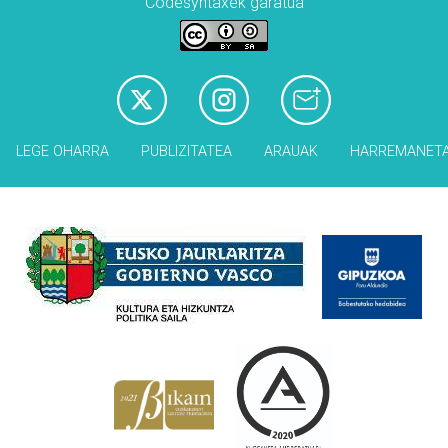
Codesyntaxek garatua
LEGE OHARRA
PUBLIZITATEA
ARAUAK
HARREMANET
Babesleak