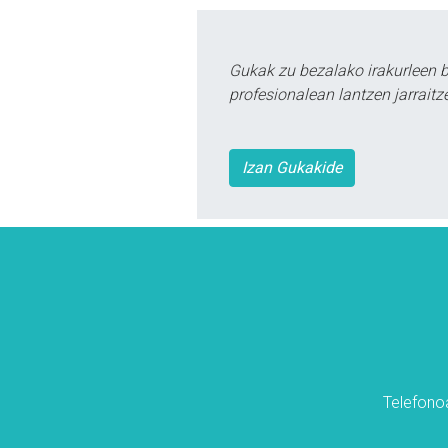
Gukak zu bezalako irakurleen 
profesionalean lantzen jarraitz
Izan Gukakide
Telefonoa