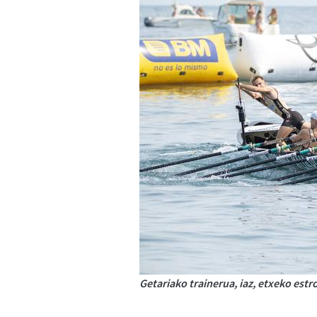
Getariako trainerua, iaz, etxeko est