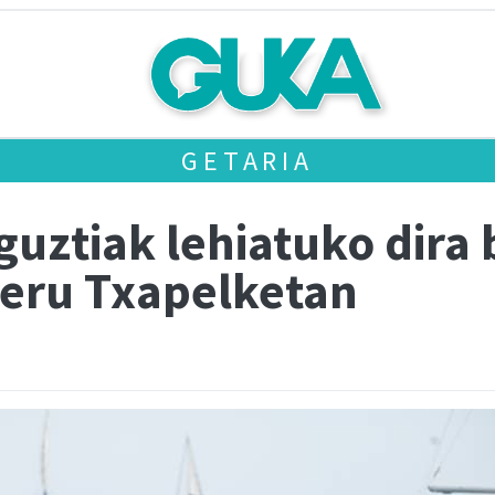
GETARIA
uztiak lehiatuko dira 
eru Txapelketan