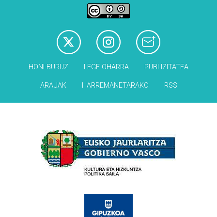
HONI BURUZ
LEGE OHARRA
PUBLIZITATEA
ARAUAK
HARREMANETARAKO
RSS
Babesleak