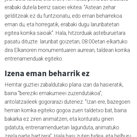
erabaki dutela berriz saioei ekitea. "Astean zehar
gelditzeak ez du funtzionatu, edo eman beharrekoa
eman du, eta horregatik, erabaki dugu larunbatetan
egitea korrika saioak". Hala, hitzorduak asteburuetara
pasatu dituzte: larunbat goizetan, 08:00etan elkartuko
dira Elkanoren monumentuaren aurrean, taldean korrika
entrenamenduak egiteko.
Izena eman beharrik ez
Herritar guztiei zabaldutako plana izan da hasieratik,
baina "bereziki emakumeei zuzendutakoa",
antolatzaileek gogorarazi dutenez. "Izan ere, bazegoen
herrian korrika egiteko gogoa zuen taldetxo bat, baina
bakarka ez ziren animatzen, eta konturatu ginen
gidatuta, entrenamenduetan lagunduta, animatuko
zirela parte hartzera". Hala hasi zuten bidea, eta helburu