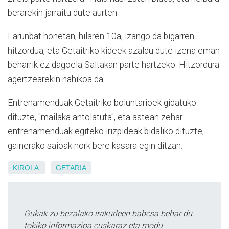
berarekin jarraitu dute aurten.
Larunbat honetan, hilaren 10a, izango da bigarren
hitzordua, eta Getaitriko kideek azaldu dute izena eman
beharrik ez dagoela Saltakan parte hartzeko. Hitzordura
agertzearekin nahikoa da.
Entrenamenduak Getaitriko boluntarioek gidatuko
dituzte, "mailaka antolatuta", eta astean zehar
entrenamenduak egiteko irizpideak bidaliko dituzte,
gainerako saioak nork bere kasara egin ditzan.
KIROLA
GETARIA
Gukak zu bezalako irakurleen babesa behar du
tokiko informazioa euskaraz eta modu