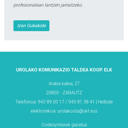
profesionalean lantzen jarraitzeko.
Izan Gukakide
UROLAKO KOMUNIKAZIO TALDEA KOOP. ELK
Araba kalea, 27
20800 - ZARAUTZ
Telefonoa: 943 89 00 17 / 943 81 38 41 | Helbide
elektronikoa: urolakosta@ukt.eus
Codesyntaxek garatua