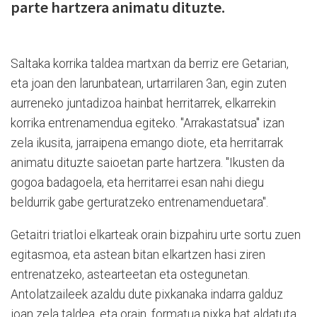
parte hartzera animatu dituzte.
Saltaka korrika taldea martxan da berriz ere Getarian,
eta joan den larunbatean, urtarrilaren 3an, egin zuten
aurreneko juntadizoa hainbat herritarrek, elkarrekin
korrika entrenamendua egiteko. "Arrakastatsua" izan
zela ikusita, jarraipena emango diote, eta herritarrak
animatu dituzte saioetan parte hartzera. "Ikusten da
gogoa badagoela, eta herritarrei esan nahi diegu
beldurrik gabe gerturatzeko entrenamenduetara".
Getaitri triatloi elkarteak orain bizpahiru urte sortu zuen
egitasmoa, eta astean bitan elkartzen hasi ziren
entrenatzeko, astearteetan eta ostegunetan.
Antolatzaileek azaldu dute pixkanaka indarra galduz
joan zela taldea, eta orain, formatua pixka bat aldatuta