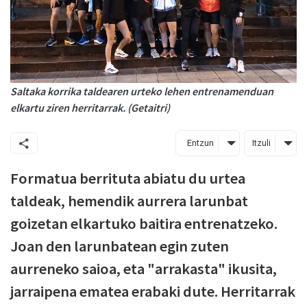
Saltaka korrika taldearen urteko lehen entrenamenduan
elkartu ziren herritarrak. (Getaitri)
Entzun
Itzuli
Formatua berrituta abiatu du urtea
taldeak, hemendik aurrera larunbat
goizetan elkartuko baitira entrenatzeko.
Joan den larunbatean egin zuten
aurreneko saioa, eta "arrakasta" ikusita,
jarraipena ematea erabaki dute. Herritarrak