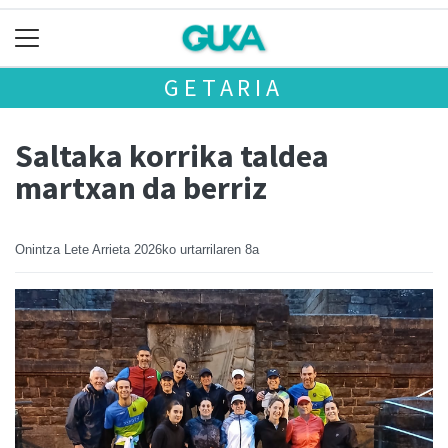
GETARIA
Saltaka korrika taldea
martxan da berriz
Onintza Lete Arrieta
2026ko urtarrilaren 8a