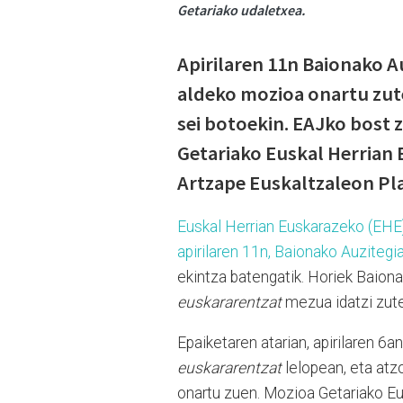
Getariako udaletxea.
Apirilaren 11n Baionako A
aldeko mozioa onartu zut
sei botoekin. EAJko bost 
Getariako Euskal Herrian 
Artzape Euskaltzaleon Pl
Euskal Herrian Euskarazeko (EHE) 
apirilaren 11n, Baionako Auzitegi
ekintza batengatik. Horiek Baionak
euskararentzat
mezua idatzi zute
Epaiketaren atarian, apirilaren 6
euskararentzat
lelopean, eta atz
onartu zuen. Mozioa Getariako Eu