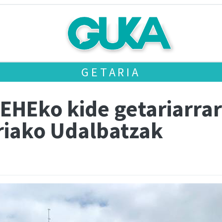
GETARIA
 EHEko kide getariarra
ariako Udalbatzak