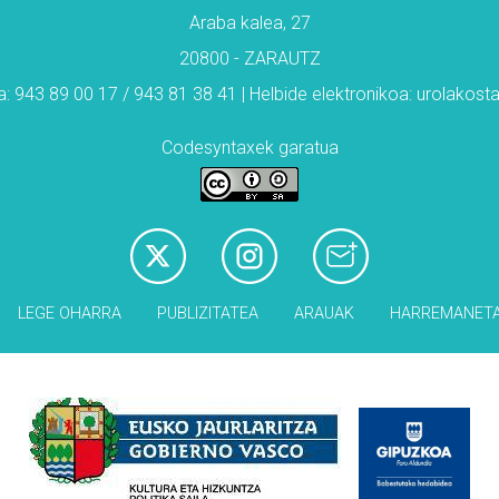
Araba kalea, 27
20800 - ZARAUTZ
: 943 89 00 17 / 943 81 38 41 | Helbide elektronikoa: urolakos
Codesyntaxek garatua
LEGE OHARRA
PUBLIZITATEA
ARAUAK
HARREMANET
Babesleak