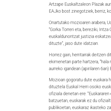
Artzape Euskaltzaleon Plazak aurk
EAJko bost zinegotziek, berriz, 
Onartutako mozioaren arabera, Ud
"Gorka Torreri eta, bereziki, Intza
euskaldunontzat justizia eskatzea
dituzte", jaso dute idatzian.
Horrez gain, herritarrak deitzen d
ekimenetan parte hartzera, "hala
aurreko igandean (apirilaren 6an
Mozioan gogoratu dute euskara hi
dituztela Euskal Herri osoko euska
ofiziala denetan ere: "Euskararen 
batzuetan, euskarak ez du ofizial
publikoetan, euskaraz ikasteko zai