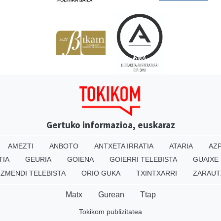
Gertuko informazioa, euskaraz
AMEZTI
ANBOTO
ANTXETA IRRATIA
ATARIA
AZP
TIA
GEURIA
GOIENA
GOIERRI TELEBISTA
GUAIXE
IZMENDI TELEBISTA
ORIO GUKA
TXINTXARRI
ZARAUT
Matx
Gurean
Ttap
Tokikom publizitatea