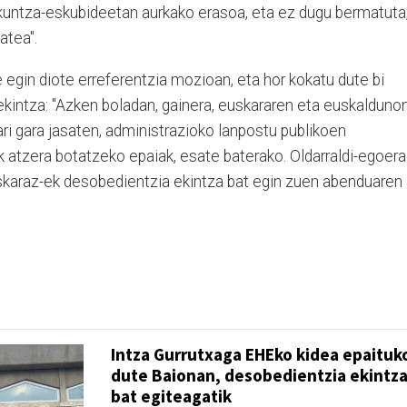
zkuntza-eskubideetan aurkako erasoa, eta ez dugu bermatuta
atea".
 egin diote erreferentzia mozioan, eta hor kokatu dute bi
kintza: "Azken boladan, gainera, euskararen eta euskalduno
ri gara jasaten, administrazioko lanpostu publikoen
 atzera botatzeko epaiak, esate baterako. Oldarraldi-egoera
uskaraz-ek desobedientzia ekintza bat egin zuen abenduaren
Intza Gurrutxaga EHEko kidea epaituk
dute Baionan, desobedientzia ekintz
bat egiteagatik