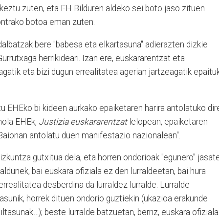
eztu zuten, eta EH Bilduren aldeko sei boto jaso zituen.
kontrako botoa eman zuten.
albatzak bere "babesa eta elkartasuna" adierazten dizkie
 Gurrutxaga herrikideari. Izan ere, euskararentzat eta
gatik eta bizi dugun errealitatea agerian jartzeagatik epaitu
itu EHEko bi kideen aurkako epaiketaren harira antolatuko dir
 nola EHEk,
Justizia euskararentzat
lelopean, epaiketaren
) Baionan antolatu duen manifestazio nazionalean".
zkuntza gutxitua dela, eta horren ondorioak "egunero" jasat
ldunek, bai euskara ofiziala ez den lurraldeetan, bai hura
errealitatea desberdina da lurraldez lurralde. Lurralde
tasunik, horrek dituen ondorio guztiekin (ukazioa erakunde
ltasunak…); beste lurralde batzuetan, berriz, euskara ofiziala