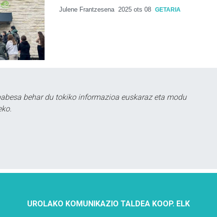
Julene Frantzesena
2025 ots 08
GETARIA
babesa behar du tokiko informazioa euskaraz eta modu
eko.
UROLAKO KOMUNIKAZIO TALDEA KOOP. ELK