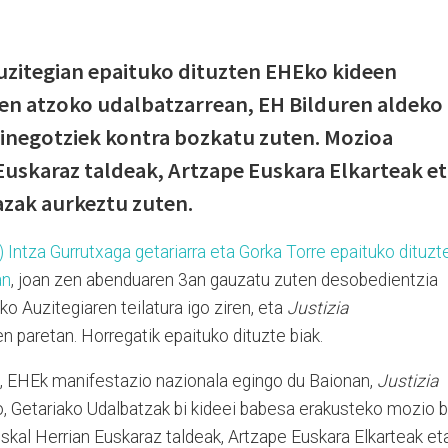
uzitegian epaituko dituzten EHEko kideen
en atzoko udalbatzarrean, EH Bilduren aldeko
zinegotziek kontra bozkatu zuten. Mozioa
Euskaraz taldeak, Artzape Euskara Elkarteak e
azak aurkeztu zuten.
Intza Gurrutxaga getariarra eta Gorka Torre epaituko dituzt
an
, joan zen abenduaren 3an gauzatu zuten desobedientzia
o Auzitegiaren teilatura igo ziren, eta
Justizia
n paretan. Horregatik epaituko dituzte biak.
an, EHEk manifestazio nazionala egingo du Baionan,
Justizia
o, Getariako Udalbatzak bi kideei babesa erakusteko mozio b
skal Herrian Euskaraz taldeak, Artzape Euskara Elkarteak et