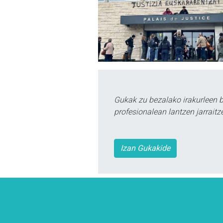
Gukak zu bezalako irakurleen 
profesionalean lantzen jarraitz
Izan Gukakide