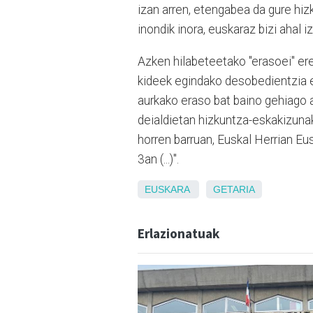
izan arren, etengabea da gure hi
inondik inora, euskaraz bizi ahal iz
Azken hilabeteetako "erasoei" ere
kideek egindako desobedientzia e
aurkako eraso bat baino gehiago a
deialdietan hizkuntza-eskakizunak
horren barruan, Euskal Herrian E
3an (...)".
EUSKARA
GETARIA
Erlazionatuak