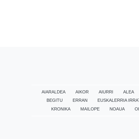
AIARALDEA
AIKOR
AIURRI
ALEA
BEGITU
ERRAN
EUSKALERRIA IRRA
KRONIKA
MAILOPE
NOAUA
O