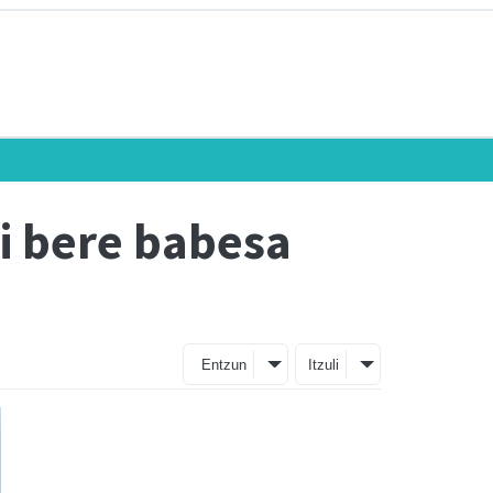
ri bere babesa
Entzun
Itzuli