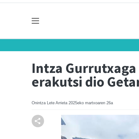
Intza Gurrutxaga
erakutsi dio Get
Onintza Lete Arrieta
2025eko martxoaren 26a