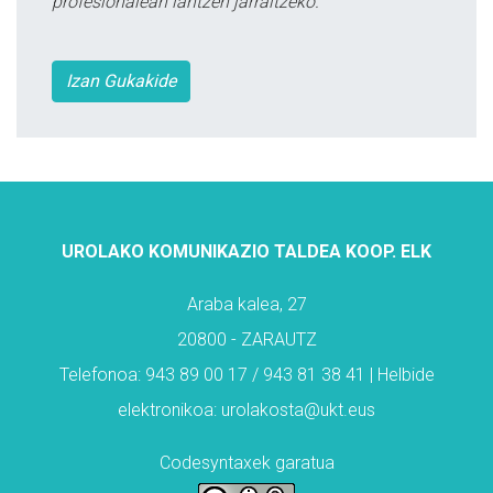
profesionalean lantzen jarraitzeko.
Izan Gukakide
UROLAKO KOMUNIKAZIO TALDEA KOOP. ELK
Araba kalea, 27
20800 - ZARAUTZ
Telefonoa: 943 89 00 17 / 943 81 38 41 | Helbide
elektronikoa: urolakosta@ukt.eus
Codesyntaxek garatua