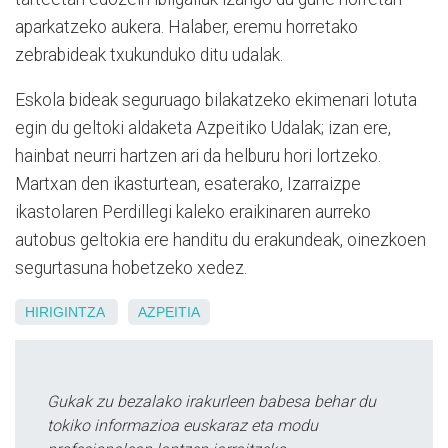
aparkatzeko aukera. Halaber, eremu horretako
zebrabideak txukunduko ditu udalak.
Eskola bideak seguruago bilakatzeko ekimenari lotuta
egin du geltoki aldaketa Azpeitiko Udalak; izan ere,
hainbat neurri hartzen ari da helburu hori lortzeko.
Martxan den ikasturtean, esaterako, Izarraizpe
ikastolaren Perdillegi kaleko eraikinaren aurreko
autobus geltokia ere handitu du erakundeak, oinezkoen
segurtasuna hobetzeko xedez.
HIRIGINTZA
AZPEITIA
Gukak zu bezalako irakurleen babesa behar du
tokiko informazioa euskaraz eta modu