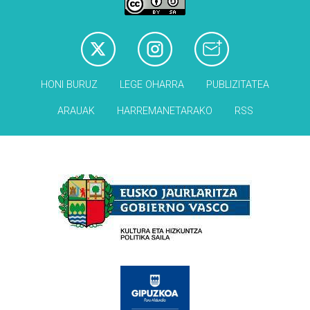
HONI BURUZ
LEGE OHARRA
PUBLIZITATEA
ARAUAK
HARREMANETARAKO
RSS
Babesleak