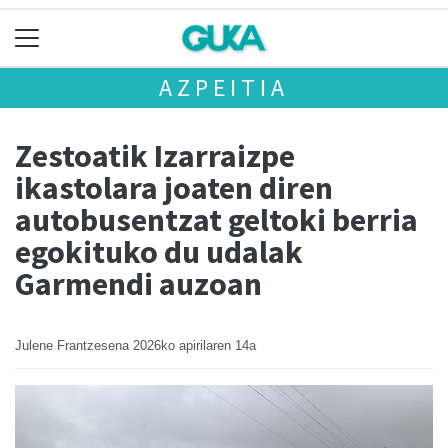
AZPEITIA
Zestoatik Izarraizpe
ikastolara joaten diren
autobusentzat geltoki berria
egokituko du udalak
Garmendi auzoan
Julene Frantzesena
2026ko apirilaren 14a