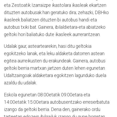
eta Zestoatik Izarraizpe ikastolara ikasleak ekartzen
dituzten autobusak han geratuko dira; zehazki, DBHko
ikasleek baliatzen dituzten bi autobus handi eta
autobus txiki bat. Gainera, ibilaldietara-eta abiatzeko
geltoki hori baliatuko dute ikasleek aurrerantzean.
Udalak gaur, asteartearekin, hasi ditu geltokia
egokitzeko lanak, eta leku aldaketa datorren astean
egitea aurreikusten du erakundeak. Gainera, autobus
geltoki berria martxan jartzen duten lehen egunetan
Udaltzaingoak aldaketara egokitzen lagunduko duela
azaldu du udalak.
Eskola egunetan 08:00etatik 09:00etara eta
14:00etatik 15:00etara autobusentzako erreserbatuta
izango da geltoki berria. Dena den, gainerako ordu
tarteetan edozein ibilgailuk izango du gune horretan