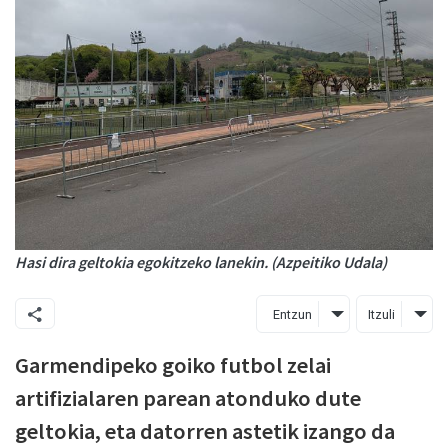
Hasi dira geltokia egokitzeko lanekin. (Azpeitiko Udala)
Entzun
Itzuli
Garmendipeko goiko futbol zelai
artifizialaren parean atonduko dute
geltokia, eta datorren astetik izango da