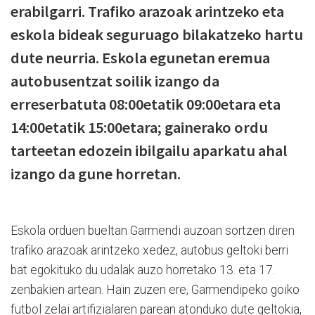
erabilgarri. Trafiko arazoak arintzeko eta
eskola bideak seguruago bilakatzeko hartu
dute neurria. Eskola egunetan eremua
autobusentzat soilik izango da
erreserbatuta 08:00etatik 09:00etara eta
14:00etatik 15:00etara; gainerako ordu
tarteetan edozein ibilgailu aparkatu ahal
izango da gune horretan.
Eskola orduen bueltan Garmendi auzoan sortzen diren
trafiko arazoak arintzeko xedez, autobus geltoki berri
bat egokituko du udalak auzo horretako 13. eta 17.
zenbakien artean. Hain zuzen ere, Garmendipeko goiko
futbol zelai artifizialaren parean atonduko dute geltokia,