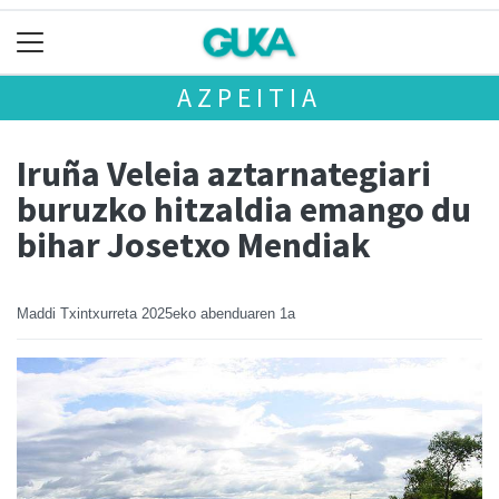
AZPEITIA
Iruña Veleia aztarnategiari
buruzko hitzaldia emango du
bihar Josetxo Mendiak
Maddi Txintxurreta
2025eko abenduaren 1a