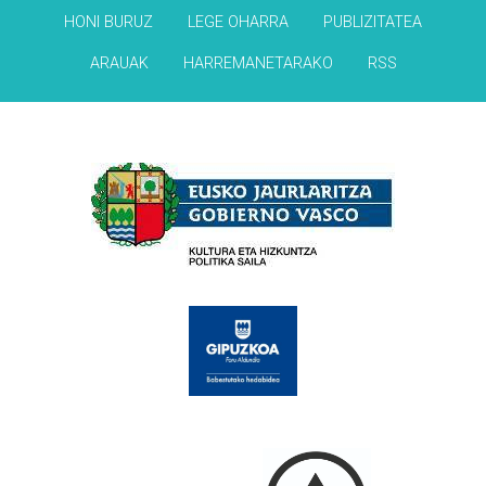
HONI BURUZ
LEGE OHARRA
PUBLIZITATEA
ARAUAK
HARREMANETARAKO
RSS
Babesleak