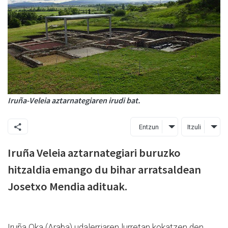
Iruña-Veleia aztarnategiaren irudi bat.
Entzun
Itzuli
Iruña Veleia aztarnategiari buruzko
hitzaldia emango du bihar arratsaldean
Josetxo Mendia adituak.
Iruña Oka (Araba) udalerriaren lurretan kokatzen den