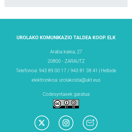
UROLAKO KOMUNIKAZIO TALDEA KOOP. ELK
Araba kalea, 27
20800 - ZARAUTZ
Telefonoa: 943 89 00 17 / 943 81 38 41 | Helbide
elektronikoa: urolakosta@ukt.eus
Codesyntaxek garatua