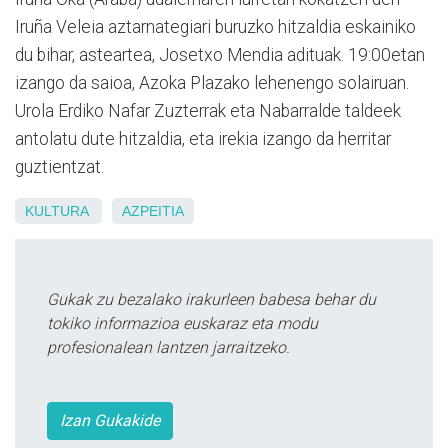
Iruña Veleia aztarnategiari buruzko hitzaldia eskainiko
du bihar, asteartea, Josetxo Mendia adituak. 19:00etan
izango da saioa, Azoka Plazako lehenengo solairuan.
Urola Erdiko Nafar Zuzterrak eta Nabarralde taldeek
antolatu dute hitzaldia, eta irekia izango da herritar
guztientzat.
KULTURA
AZPEITIA
Gukak zu bezalako irakurleen babesa behar du
tokiko informazioa euskaraz eta modu
profesionalean lantzen jarraitzeko.
Izan Gukakide