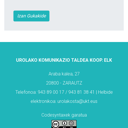
Izan Gukakide
UROLAKO KOMUNIKAZIO TALDEA KOOP. ELK
Araba kalea, 27
20800 - ZARAUTZ
Telefonoa: 943 89 00 17 / 943 81 38 41 | Helbide
elektronikoa: urolakosta@ukt.eus
Codesyntaxek garatua