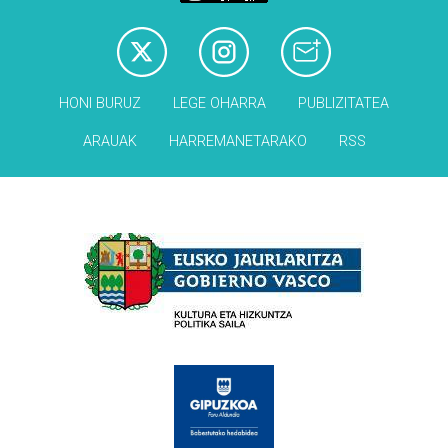
HONI BURUZ
LEGE OHARRA
PUBLIZITATEA
ARAUAK
HARREMANETARAKO
RSS
Babesleak