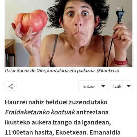
Itziar Saenz de Oier, kontalaria eta pailazoa. (Ekoetxea)
Entzun
Itzuli
Haurrei nahiz helduei zuzendutako
Eraldaketarako kontuak
antzezlana
ikusteko aukera izango da igandean,
11:00etan hasita, Ekoetxean. Emanaldia