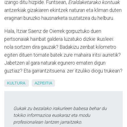
izango ditu hizpide. Funtsean,
Eraldaketarako kontuak
antzerkiak gizakiaren ekintzek naturan eta kliman duten
eraginari buruzko hausnarketa sustatzea du helburu.
Hala, Itziar Saenz de Oierrek gorpuztuko duen
pertsonaiak hainbat galdera luzatuko dizkie ikusleei:
nola sortzen dira gauzak? Badakizu zenbat kilometro
egiten dituen tomate batek zure mahaira iritsi aurretik?
Jabetzen al gara naturak egunero ematen digun
guztiaz? Eta garrantzitsuena: zer itzuliko diogu trukean?
KULTURA
AZPEITIA
Gukak zu bezalako irakurleen babesa behar du
tokiko informazioa euskaraz eta modu
profesionalean lantzen jarraitzeko.