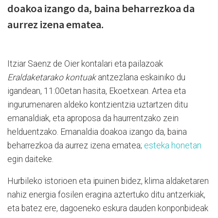
doakoa izango da, baina beharrezkoa da
aurrez izena ematea.
Itziar Saenz de Oier kontalari eta pailazoak
Eraldaketarako kontuak
antzezlana eskainiko du
igandean, 11:00etan hasita, Ekoetxean. Artea eta
ingurumenaren aldeko kontzientzia uztartzen ditu
emanaldiak, eta aproposa da haurrentzako zein
helduentzako. Emanaldia doakoa izango da, baina
beharrezkoa da aurrez izena ematea;
esteka honetan
egin daiteke.
Hurbileko istorioen eta ipuinen bidez, klima aldaketaren
nahiz energia fosilen eragina aztertuko ditu antzerkiak,
eta batez ere, dagoeneko eskura dauden konponbideak