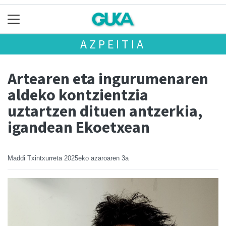
AZPEITIA
Artearen eta ingurumenaren
aldeko kontzientzia
uztartzen dituen antzerkia,
igandean Ekoetxean
Maddi Txintxurreta
2025eko azaroaren 3a