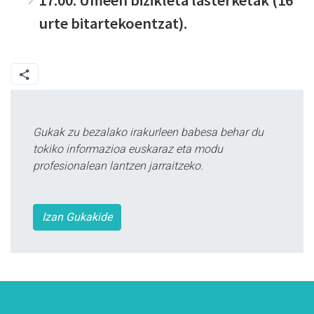
urte bitartekoentzat).
Gukak zu bezalako irakurleen babesa behar du
tokiko informazioa euskaraz eta modu
profesionalean lantzen jarraitzeko.
Izan Gukakide