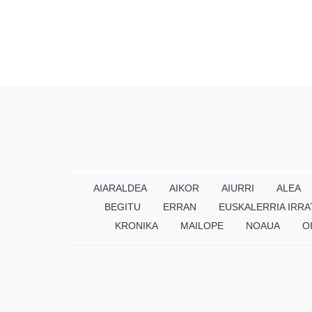
AIARALDEA
AIKOR
AIURRI
ALEA
BEGITU
ERRAN
EUSKALERRIA IRRA
KRONIKA
MAILOPE
NOAUA
O