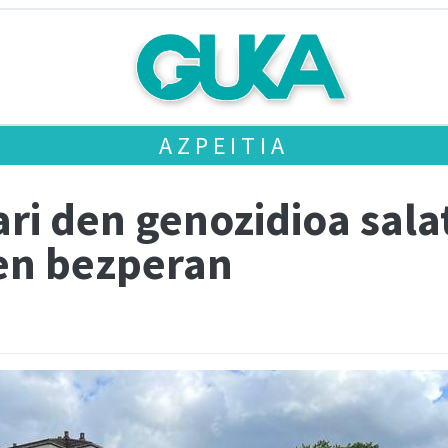
AZPEITIA
ari den genozidioa sal
ien bezperan