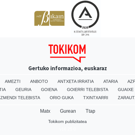
Gertuko informazioa, euskaraz
AMEZTI
ANBOTO
ANTXETA IRRATIA
ATARIA
AZP
TIA
GEURIA
GOIENA
GOIERRI TELEBISTA
GUAIXE
IZMENDI TELEBISTA
ORIO GUKA
TXINTXARRI
ZARAUT
Matx
Gurean
Ttap
Tokikom publizitatea
v16.25.0