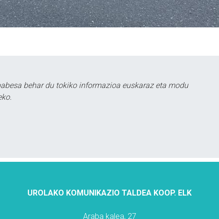
babesa behar du tokiko informazioa euskaraz eta modu
eko.
UROLAKO KOMUNIKAZIO TALDEA KOOP. ELK
Araba kalea, 27