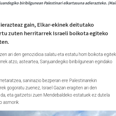
juandegiko biribilgunean Palestinari elkartasuna adierazteko. (Mai
ierazteaz gain, Elkar-ekinek deitutako
tu zuten herritarrek Israeli boikota egiteko
ten.
tzen ari den genozidioa salatu eta estatu horri boikota egite
arrek atzo, asteartea, Sanjuandegiko biribilgunean egindako
arretaratzea, saninazio bezperan ere Palestinarekin
rek gogoratu zuenez, Israel Gazan eragiten ari den
" da, eta gaitzetsi zuen Mendebaldeko estatuek ez dutela
o asmorik.