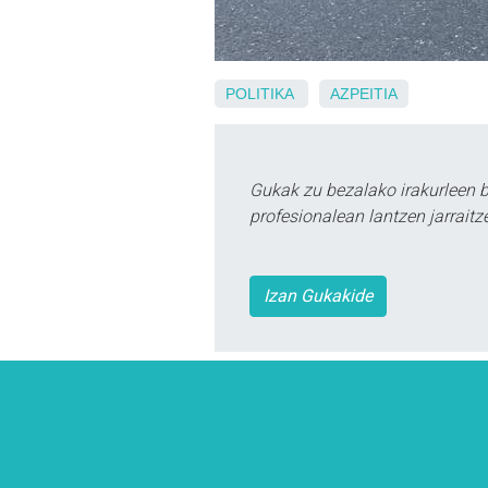
POLITIKA
AZPEITIA
Gukak zu bezalako irakurleen 
profesionalean lantzen jarraitz
Izan Gukakide