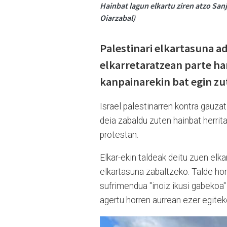
Hainbat lagun elkartu ziren atzo San
Oiarzabal)
Palestinari elkartasuna ad
elkarretaratzean parte har
kanpainarekin bat egin zu
Israel palestinarren kontra gauza
deia zabaldu zuten hainbat herrit
protestan.
Elkar-ekin taldeak deitu zuen elk
elkartasuna zabaltzeko. Talde hor
sufrimendua "inoiz ikusi gabekoa
agertu horren aurrean ezer egitek