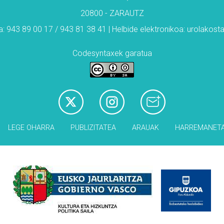
20800 - ZARAUTZ
: 943 89 00 17 / 943 81 38 41 | Helbide elektronikoa: urolakos
Codesyntaxek garatua
LEGE OHARRA
PUBLIZITATEA
ARAUAK
HARREMANET
Babesleak