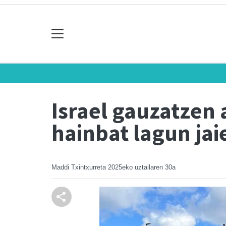
Israel gauzatzen 
hainbat lagun ja
Maddi Txintxurreta
2025eko uztailaren 30a