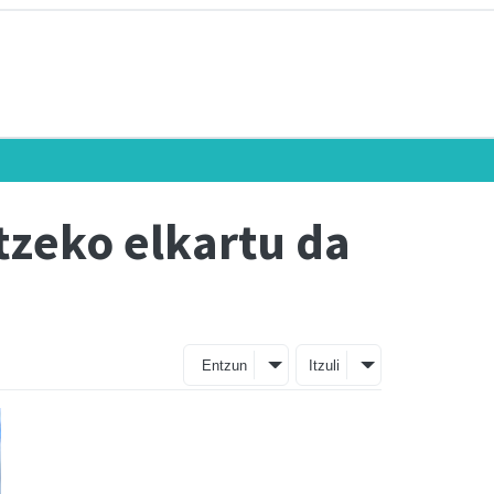
atzeko elkartu da
Entzun
Itzuli